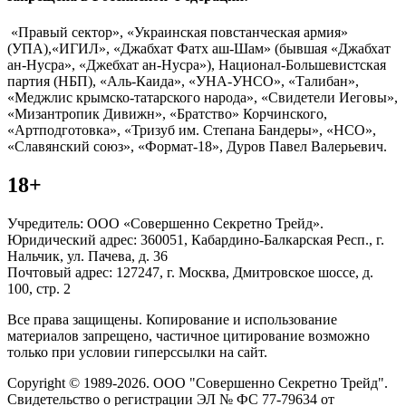
«Правый сектор», «Украинская повстанческая армия»
(УПА),«ИГИЛ», «Джабхат Фатх аш-Шам» (бывшая «Джабхат
ан-Нусра», «Джебхат ан-Нусра»), Национал-Большевистская
партия (НБП), «Аль-Каида», «УНА-УНСО», «Талибан»,
«Меджлис крымско-татарского народа», «Свидетели Иеговы»,
«Мизантропик Дивижн», «Братство» Корчинского,
«Артподготовка», «Тризуб им. Степана Бандеры», «НСО»,
«Славянский союз», «Формат-18», Дуров Павел Валерьевич.
18+
Учредитель: ООО «Совершенно Секретно Трейд».
Юридический адрес: 360051, Кабардино-Балкарская Респ., г.
Нальчик, ул. Пачева, д. 36
Почтовый адрес: 127247, г. Москва, Дмитровское шоссе, д.
100, стр. 2
Все права защищены. Копирование и использование
материалов запрещено, частичное цитирование возможно
только при условии гиперссылки на сайт.
Copyright © 1989-2026. ООО "Совершенно Секретно Трейд".
Свидетельство о регистрации ЭЛ № ФС 77-79634 от