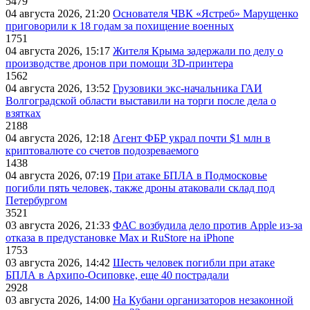
5479
04 августа 2026, 21:20
Основателя ЧВК «Ястреб» Марущенко
приговорили к 18 годам за похищение военных
1751
04 августа 2026, 15:17
Жителя Крыма задержали по делу о
производстве дронов при помощи 3D‑принтера
1562
04 августа 2026, 13:52
Грузовики экс-начальника ГАИ
Волгоградской области выставили на торги после дела о
взятках
2188
04 августа 2026, 12:18
Агент ФБР украл почти $1 млн в
криптовалюте со счетов подозреваемого
1438
04 августа 2026, 07:19
При атаке БПЛА в Подмосковье
погибли пять человек, также дроны атаковали склад под
Петербургом
3521
03 августа 2026, 21:33
ФАС возбудила дело против Apple из-за
отказа в предустановке Max и RuStore на iPhone
1753
03 августа 2026, 14:42
Шесть человек погибли при атаке
БПЛА в Архипо-Осиповке, еще 40 пострадали
2928
03 августа 2026, 14:00
На Кубани организаторов незаконной