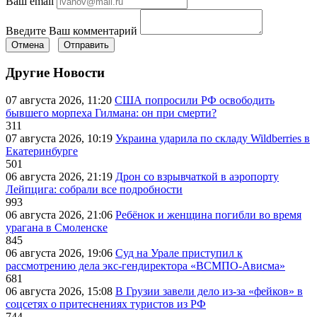
Ваш email
Введите Ваш комментарий
Отмена
Отправить
Другие Новости
07 августа 2026, 11:20
США попросили РФ освободить
бывшего морпеха Гилмана: он при смерти?
311
07 августа 2026, 10:19
Украина ударила по складу Wildberries в
Екатеринбурге
501
06 августа 2026, 21:19
Дрон со взрывчаткой в аэропорту
Лейпцига: собрали все подробности
993
06 августа 2026, 21:06
Ребёнок и женщина погибли во время
урагана в Смоленске
845
06 августа 2026, 19:06
Суд на Урале приступил к
рассмотрению дела экс-гендиректора «ВСМПО-Ависма»
681
06 августа 2026, 15:08
В Грузии завели дело из-за «фейков» в
соцсетях о притеснениях туристов из РФ
744