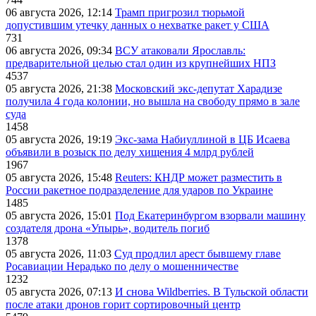
06 августа 2026, 12:14
Трамп пригрозил тюрьмой
допустившим утечку данных о нехватке ракет у США
731
06 августа 2026, 09:34
ВСУ атаковали Ярославль:
предварительной целью стал один из крупнейших НПЗ
4537
05 августа 2026, 21:38
Московский экс-депутат Харадизе
получила 4 года колонии, но вышла на свободу прямо в зале
суда
1458
05 августа 2026, 19:19
Экс-зама Набиуллиной в ЦБ Исаева
объявили в розыск по делу хищения 4 млрд рублей
1967
05 августа 2026, 15:48
Reuters: КНДР может разместить в
России ракетное подразделение для ударов по Украине
1485
05 августа 2026, 15:01
Под Екатеринбургом взорвали машину
создателя дрона «Упырь», водитель погиб
1378
05 августа 2026, 11:03
Суд продлил арест бывшему главе
Росавиации Нерадько по делу о мошенничестве
1232
05 августа 2026, 07:13
И снова Wildberries. В Тульской области
после атаки дронов горит сортировочный центр