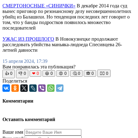
СМЕРТОНОСНЫЕ «СИНИЧКИ»
В декабре 2014 года суд
вынес приговор по резонансному делу несовершеннолетних
убийц из Балашихи. Но тенденция последних лет говорит о
том, что у банды подростков появилось множество
последователей
УЖАС ИЗ ПРОШЛОГО
В Новокузнецке продолжают
расследовать убийства маньяка-людоеда Спесивцева 26-
летней давности
15 апреля 2024, 17:39
Вам понравилась эта публикация?
👍
0
👎
0
❤
0
😆
0
😡
0
🤔
0
🙈
0
🧘‍♀️
0
Поделиться
Комментарии
Оставить комментарий
Ваше имя