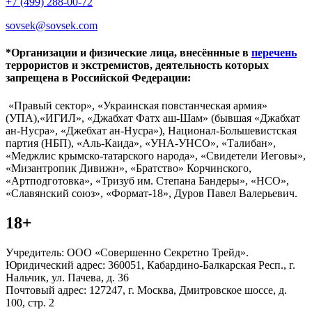
+7 (499) 288-00-72
sovsek@sovsek.com
*Организации и физические лица, внесённные в
перечень
террористов и экстремистов, деятельность которых
запрещена в Российской Федерации:
«Правый сектор», «Украинская повстанческая армия»
(УПА),«ИГИЛ», «Джабхат Фатх аш-Шам» (бывшая «Джабхат
ан-Нусра», «Джебхат ан-Нусра»), Национал-Большевистская
партия (НБП), «Аль-Каида», «УНА-УНСО», «Талибан»,
«Меджлис крымско-татарского народа», «Свидетели Иеговы»,
«Мизантропик Дивижн», «Братство» Корчинского,
«Артподготовка», «Тризуб им. Степана Бандеры», «НСО»,
«Славянский союз», «Формат-18», Дуров Павел Валерьевич.
18+
Учредитель: ООО «Совершенно Секретно Трейд».
Юридический адрес: 360051, Кабардино-Балкарская Респ., г.
Нальчик, ул. Пачева, д. 36
Почтовый адрес: 127247, г. Москва, Дмитровское шоссе, д.
100, стр. 2