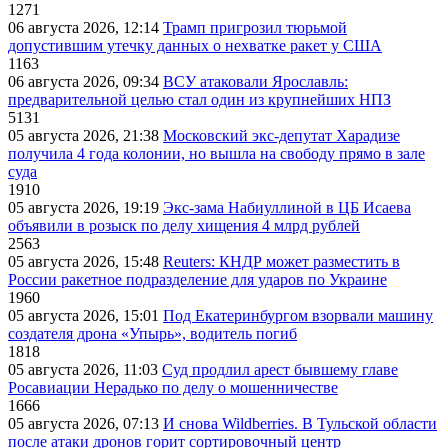
1271
06 августа 2026, 12:14
Трамп пригрозил тюрьмой
допустившим утечку данных о нехватке ракет у США
1163
06 августа 2026, 09:34
ВСУ атаковали Ярославль:
предварительной целью стал один из крупнейших НПЗ
5131
05 августа 2026, 21:38
Московский экс-депутат Харадизе
получила 4 года колонии, но вышла на свободу прямо в зале
суда
1910
05 августа 2026, 19:19
Экс-зама Набиуллиной в ЦБ Исаева
объявили в розыск по делу хищения 4 млрд рублей
2563
05 августа 2026, 15:48
Reuters: КНДР может разместить в
России ракетное подразделение для ударов по Украине
1960
05 августа 2026, 15:01
Под Екатеринбургом взорвали машину
создателя дрона «Упырь», водитель погиб
1818
05 августа 2026, 11:03
Суд продлил арест бывшему главе
Росавиации Нерадько по делу о мошенничестве
1666
05 августа 2026, 07:13
И снова Wildberries. В Тульской области
после атаки дронов горит сортировочный центр