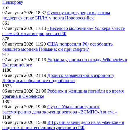
Невзорову
757
07 августа 2026, 18:37
Сухогруз под турецким флагом
подвергся атаке БПЛА у порта Новороссийск
861
07 августа 2026, 17:13
«Веселого молочника» Уолкера вместе
с семьей хотят выдворить из РФ
878
07 августа 2026, 11:20
США попросили РФ освободить
бывшего морпеха Гилмана: он при смерти?
917
07 августа 2026, 10:19
Украина ударила по складу Wildberries в
Екатеринбурге
1180
06 августа 2026, 21:19
Дрон со взрывчаткой в аэропорту
Лейпцига: собрали все подробности
1523
06 августа 2026, 21:06
Ребёнок и женщина погибли во время
урагана в Смоленске
1395
06 августа 2026, 19:06
Суд на Урале приступил к
рассмотрению дела экс-гендиректора «ВСМПО-Ависма»
1180
06 августа 2026, 15:08
В Грузии завели дело из-за «фейков» в
соцсетях о притеснениях туристов из РФ