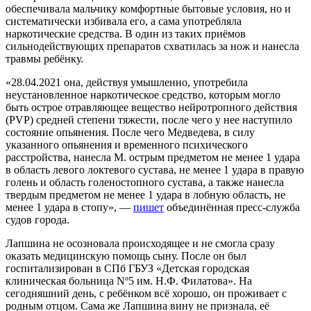
обеспечивала мальчику комфортные бытовые условия, но и
систематически избивала его, а сама употребляла
наркотические средства. В один из таких приёмов
сильнодействующих препаратов схватилась за нож и нанесла
травмы ребёнку.
«28.04.2021 она, действуя умышленно, употребила
неустановленное наркотическое средство, которым могло
быть острое отравляющее вещество нейротропного действия
(PVP) средней степени тяжести, после чего у нее наступило
состояние опьянения. После чего Медведева, в силу
указанного опьянения и временного психического
расстройства, нанесла М. острым предметом не менее 1 удара
в область левого локтевого сустава, не менее 1 удара в правую
голень и область голеностопного сустава, а также нанесла
твердым предметом не менее 1 удара в лобную область, не
менее 1 удара в стопу», —
пишет
объединённая пресс-служба
судов города.
Лапшина не осозновала происходящее и не смогла сразу
оказать медицинскую помощь сыну. После он был
госпитализирован в СПб ГБУЗ «Детская городская
клиническая больница Nº5 им. Н.Ф. Филатова». На
сегодняшний день, с ребёнком всё хорошо, он проживает с
родным отцом. Сама же Лапшина вину не признала, её