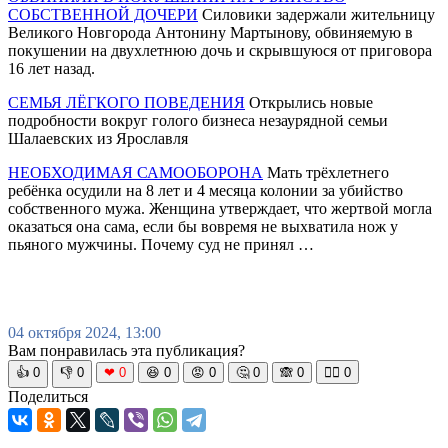
СОБСТВЕННОЙ ДОЧЕРИ
Силовики задержали жительницу
Великого Новгорода Антонину Мартынову, обвиняемую в
покушении на двухлетнюю дочь и скрывшуюся от приговора
16 лет назад.
СЕМЬЯ ЛЁГКОГО ПОВЕДЕНИЯ
Открылись новые
подробности вокруг голого бизнеса незаурядной семьи
Шалаевских из Ярославля
НЕОБХОДИМАЯ САМООБОРОНА
Мать трёхлетнего
ребёнка осудили на 8 лет и 4 месяца колонии за убийство
собственного мужа. Женщина утверждает, что жертвой могла
оказаться она сама, если бы вовремя не выхватила нож у
пьяного мужчины. Почему суд не принял …
04 октября 2024, 13:00
Вам понравилась эта публикация?
👍
0
👎
0
❤
0
😆
0
😡
0
🤔
0
🙈
0
🧘‍♀️
0
Поделиться