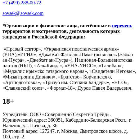
+7 (499) 288-00-72
sovsek@sovsek.com
*Организации и физические лица, внесённные в
перечень
террористов и экстремистов, деятельность которых
запрещена в Российской Федерации:
«Правый сектор», «Украинская повстанческая армия»
(УПА),«ИГИЛ», «Джабхат Фатх аш-Шам» (бывшая «Джабхат
ан-Нусра», «Джебхат ан-Нусра»), Национал-Большевистская
партия (НБП), «Аль-Каида», «УНА-УНСО», «Талибан»,
«Меджлис крымско-татарского народа», «Свидетели Иеговы»,
«Мизантропик Дивижн», «Братство» Корчинского,
«Артподготовка», «Тризуб им. Степана Бандеры», «НСО»,
«Славянский союз», «Формат-18», Дуров Павел Валерьевич.
18+
Учредитель: ООО «Совершенно Секретно Трейд».
Юридический адрес: 360051, Кабардино-Балкарская Респ., г.
Нальчик, ул. Пачева, д. 36
Почтовый адрес: 127247, г. Москва, Дмитровское шоссе, д.
100, стр. 2