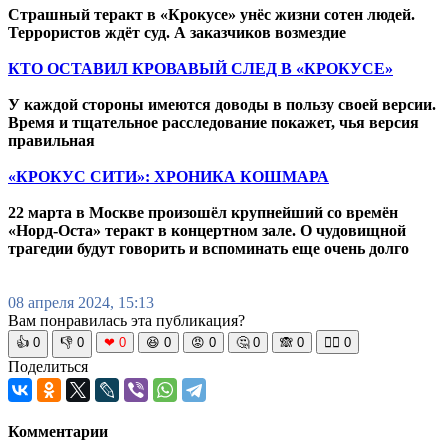
Страшный теракт в «Крокусе» унёс жизни сотен людей.
Террористов ждёт суд. А заказчиков возмездие
КТО ОСТАВИЛ КРОВАВЫЙ СЛЕД В «КРОКУСЕ»
У каждой стороны имеются доводы в пользу своей версии.
Время и тщательное расследование покажет, чья версия
правильная
«КРОКУС СИТИ»: ХРОНИКА КОШМАРА
22 марта в Москве произошёл крупнейший со времён
«Норд-Оста» теракт в концертном зале. О чудовищной
трагедии будут говорить и вспоминать еще очень долго
08 апреля 2024, 15:13
Вам понравилась эта публикация?
👍
0
👎
0
❤
0
😆
0
😡
0
🤔
0
🙈
0
🧘‍♀️
0
Поделиться
Комментарии