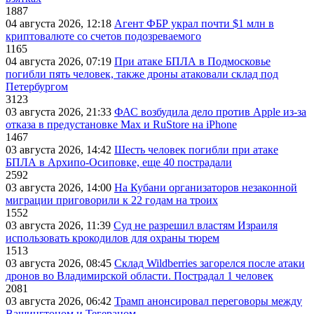
1887
04 августа 2026, 12:18
Агент ФБР украл почти $1 млн в
криптовалюте со счетов подозреваемого
1165
04 августа 2026, 07:19
При атаке БПЛА в Подмосковье
погибли пять человек, также дроны атаковали склад под
Петербургом
3123
03 августа 2026, 21:33
ФАС возбудила дело против Apple из-за
отказа в предустановке Max и RuStore на iPhone
1467
03 августа 2026, 14:42
Шесть человек погибли при атаке
БПЛА в Архипо-Осиповке, еще 40 пострадали
2592
03 августа 2026, 14:00
На Кубани организаторов незаконной
миграции приговорили к 22 годам на троих
1552
03 августа 2026, 11:39
Суд не разрешил властям Израиля
использовать крокодилов для охраны тюрем
1513
03 августа 2026, 08:45
Склад Wildberries загорелся после атаки
дронов во Владимирской области. Пострадал 1 человек
2081
03 августа 2026, 06:42
Трамп анонсировал переговоры между
Вашингтоном и Тегераном