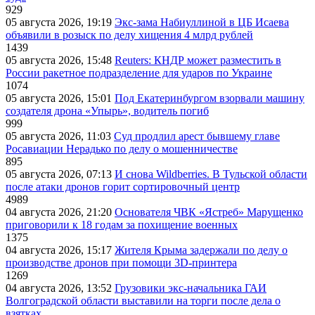
929
05 августа 2026, 19:19
Экс-зама Набиуллиной в ЦБ Исаева
объявили в розыск по делу хищения 4 млрд рублей
1439
05 августа 2026, 15:48
Reuters: КНДР может разместить в
России ракетное подразделение для ударов по Украине
1074
05 августа 2026, 15:01
Под Екатеринбургом взорвали машину
создателя дрона «Упырь», водитель погиб
999
05 августа 2026, 11:03
Суд продлил арест бывшему главе
Росавиации Нерадько по делу о мошенничестве
895
05 августа 2026, 07:13
И снова Wildberries. В Тульской области
после атаки дронов горит сортировочный центр
4989
04 августа 2026, 21:20
Основателя ЧВК «Ястреб» Марущенко
приговорили к 18 годам за похищение военных
1375
04 августа 2026, 15:17
Жителя Крыма задержали по делу о
производстве дронов при помощи 3D‑принтера
1269
04 августа 2026, 13:52
Грузовики экс-начальника ГАИ
Волгоградской области выставили на торги после дела о
взятках