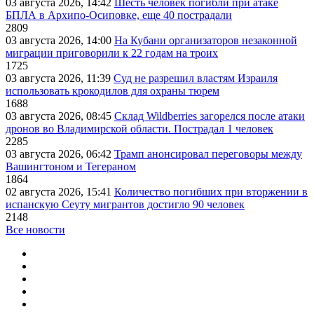
03 августа 2026, 14:42
Шесть человек погибли при атаке
БПЛА в Архипо-Осиповке, еще 40 пострадали
2809
03 августа 2026, 14:00
На Кубани организаторов незаконной
миграции приговорили к 22 годам на троих
1725
03 августа 2026, 11:39
Суд не разрешил властям Израиля
использовать крокодилов для охраны тюрем
1688
03 августа 2026, 08:45
Склад Wildberries загорелся после атаки
дронов во Владимирской области. Пострадал 1 человек
2285
03 августа 2026, 06:42
Трамп анонсировал переговоры между
Вашингтоном и Тегераном
1864
02 августа 2026, 15:41
Количество погибших при вторжении в
испанскую Сеуту мигрантов достигло 90 человек
2148
Все новости