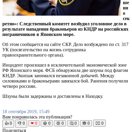
ше
нн
о
сек
ретно»: Следственный комитет возбудил уголовное дело в
результате нападения браконьеров из КНДР на российских
пограничников в Японском море.
Об этом сообщается на сайте СКР. Дело возбуждено по ст. 317
УК (посягательство на жизнь сотрудника
правоохранительного органа).
Инцидент произошел в исключительной экономической зоне
РФ Японского моря. ФСБ обнаружила две шхуны под флагом
КНДР. Экипаж занимался незаконной добычей. Между
силовиками и браконьерами завязался бой. Ранения получили
четверо россиян.
Шхуны были задержаны и доставлены в Находку.
18 сентября 2019, 15:49
Вам понравилась эта публикация?
👍
0
👎
0
❤
0
😆
0
😡
0
🤔
0
🙈
0
🧘‍♀️
0
Поделиться