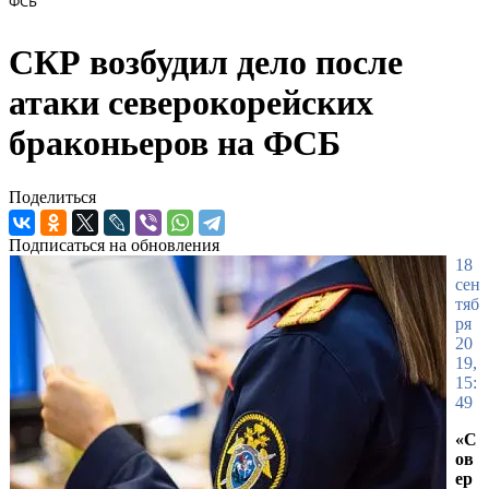
ФСБ
СКР возбудил дело после
атаки северокорейских
браконьеров на ФСБ
Поделиться
Подписаться на обновления
18
сен
тяб
ря
20
19,
15:
49
«С
ов
ер