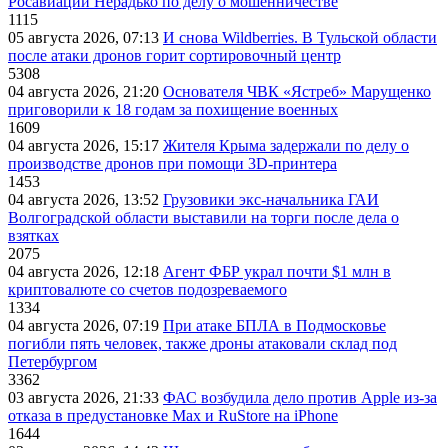
Росавиации Нерадько по делу о мошенничестве
1115
05 августа 2026, 07:13
И снова Wildberries. В Тульской области
после атаки дронов горит сортировочный центр
5308
04 августа 2026, 21:20
Основателя ЧВК «Ястреб» Марущенко
приговорили к 18 годам за похищение военных
1609
04 августа 2026, 15:17
Жителя Крыма задержали по делу о
производстве дронов при помощи 3D‑принтера
1453
04 августа 2026, 13:52
Грузовики экс-начальника ГАИ
Волгоградской области выставили на торги после дела о
взятках
2075
04 августа 2026, 12:18
Агент ФБР украл почти $1 млн в
криптовалюте со счетов подозреваемого
1334
04 августа 2026, 07:19
При атаке БПЛА в Подмосковье
погибли пять человек, также дроны атаковали склад под
Петербургом
3362
03 августа 2026, 21:33
ФАС возбудила дело против Apple из-за
отказа в предустановке Max и RuStore на iPhone
1644