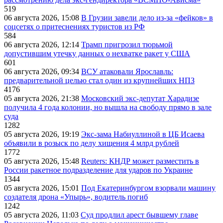
519
06 августа 2026, 15:08
В Грузии завели дело из-за «фейков» в
соцсетях о притеснениях туристов из РФ
584
06 августа 2026, 12:14
Трамп пригрозил тюрьмой
допустившим утечку данных о нехватке ракет у США
601
06 августа 2026, 09:34
ВСУ атаковали Ярославль:
предварительной целью стал один из крупнейших НПЗ
4176
05 августа 2026, 21:38
Московский экс-депутат Харадизе
получила 4 года колонии, но вышла на свободу прямо в зале
суда
1282
05 августа 2026, 19:19
Экс-зама Набиуллиной в ЦБ Исаева
объявили в розыск по делу хищения 4 млрд рублей
1772
05 августа 2026, 15:48
Reuters: КНДР может разместить в
России ракетное подразделение для ударов по Украине
1344
05 августа 2026, 15:01
Под Екатеринбургом взорвали машину
создателя дрона «Упырь», водитель погиб
1242
05 августа 2026, 11:03
Суд продлил арест бывшему главе