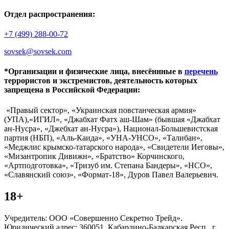
Отдел распространения:
+7 (499) 288-00-72
sovsek@sovsek.com
*Организации и физические лица, внесённные в
перечень
террористов и экстремистов, деятельность которых
запрещена в Российской Федерации:
«Правый сектор», «Украинская повстанческая армия»
(УПА),«ИГИЛ», «Джабхат Фатх аш-Шам» (бывшая «Джабхат
ан-Нусра», «Джебхат ан-Нусра»), Национал-Большевистская
партия (НБП), «Аль-Каида», «УНА-УНСО», «Талибан»,
«Меджлис крымско-татарского народа», «Свидетели Иеговы»,
«Мизантропик Дивижн», «Братство» Корчинского,
«Артподготовка», «Тризуб им. Степана Бандеры», «НСО»,
«Славянский союз», «Формат-18», Дуров Павел Валерьевич.
18+
Учредитель: ООО «Совершенно Секретно Трейд».
Юридический адрес: 360051, Кабардино-Балкарская Респ., г.