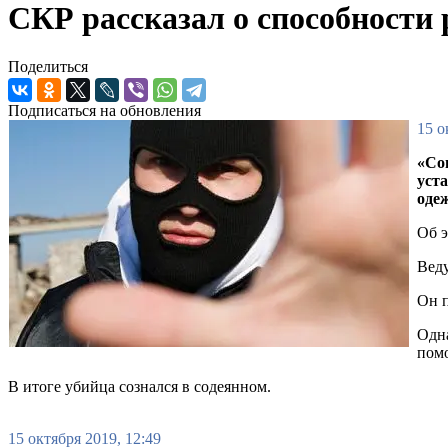
СКР рассказал о способности 
Поделиться
Подписаться на обновления
15 о
«Со
уст
оде
Об э
Веду
Он п
Одна
помо
В итоге убийца сознался в содеянном.
15 октября 2019, 12:49