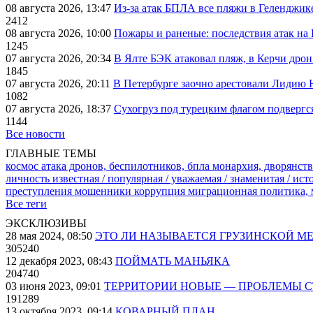
08 августа 2026, 13:47
Из-за атак БПЛА все пляжи в Геленджик
2412
08 августа 2026, 10:00
Пожары и раненые: последствия атак на
1245
07 августа 2026, 20:34
В Ялте БЭК атаковал пляж, в Керчи дрон
1845
07 августа 2026, 20:11
В Петербурге заочно арестовали Лидию 
1082
07 августа 2026, 18:37
Сухогруз под турецким флагом подвергс
1144
Все новости
ГЛАВНЫЕ ТЕМЫ
космос
атака дронов, беспилотников, бпла
монархия, дворянств
личность известная / популярная / уважаемая / знаменитая / ис
преступления
мошенники
коррупция
миграционная политика,
Все теги
ЭКСКЛЮЗИВЫ
28 мая 2024, 08:50
ЭТО ЛИ НАЗЫВАЕТСЯ ГРУЗИНСКОЙ М
305240
12 декабря 2023, 08:43
ПОЙМАТЬ МАНЬЯКА
204740
03 июня 2023, 09:01
ТЕРРИТОРИИ НОВЫЕ — ПРОБЛЕМЫ 
191289
13 октября 2023, 09:14
КОВАРНЫЙ ПЛАН