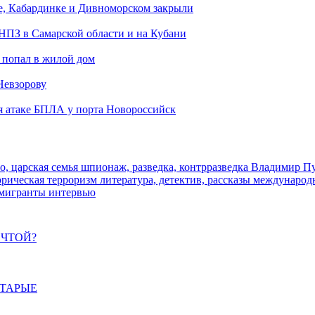
е, Кабардинке и Дивноморском закрыли
 НПЗ в Самарской области и на Кубани
 попал в жилой дом
Невзорову
я атаке БПЛА у порта Новороссийск
о, царская семья
шпионаж, разведка, контрразведка
Владимир П
торическая
терроризм
литература, детектив, рассказы
международ
 мигранты
интервью
ЕЧТОЙ?
СТАРЫЕ