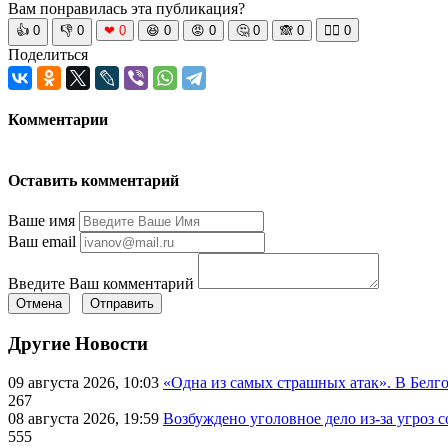
Вам понравилась эта публикация?
👍
0
👎
0
❤
0
😆
0
😡
0
🤔
0
🙈
0
🧘‍♀️
0
Поделиться
Комментарии
Оставить комментарий
Ваше имя
Ваш email
Введите Ваш комментарий
Отмена
Отправить
Другие Новости
09 августа 2026, 10:03
«Одна из самых страшных атак». В Белго
267
08 августа 2026, 19:59
Возбуждено уголовное дело из-за угроз 
555