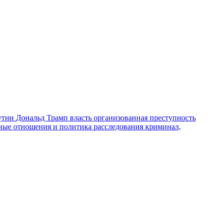
утин
Дональд Трамп
власть
организованная преступность
ные отношения и политика
расследования
криминал,