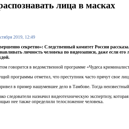
распознавать лица в масках
ктября 2019, 12:49
вершенно секретно»: Следственный комитет России рассказа
анавливать личность человека по видеозаписи, даже если его
ждой.
том говорится в ведомственной программе «Чудеса криминалис
щий программы отметил, что преступник часто прячут свое ли
ривел в пример нашумевшее дело в Тамбове. Тогда неизвестный
ко следователи назначил видеотехническую экспертизу, которая
щью нее также определили телосложение человека.