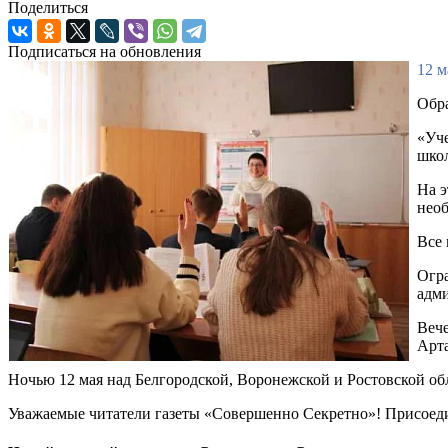
Поделиться
Подписаться на обновления
12 м
Обра
«Уче
школ
На э
необ
Все 
Огра
адм
Вече
Арт
Ночью 12 мая над Белгородской, Воронежской и Ростовской о
Уважаемые читатели газеты «Совершенно Секретно»! Присоед