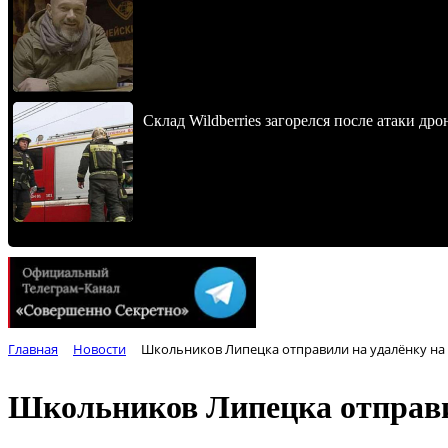
Склад Wildberries загорелся после атаки др
Главная
Новости
Школьников Липецка отправили на удалёнку на 
Школьников Липецка отправил