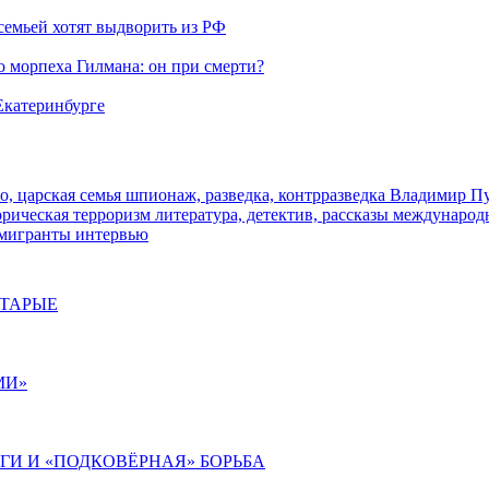
семьей хотят выдворить из РФ
морпеха Гилмана: он при смерти?
 Екатеринбурге
о, царская семья
шпионаж, разведка, контрразведка
Владимир П
торическая
терроризм
литература, детектив, рассказы
международ
 мигранты
интервью
СТАРЫЕ
МИ»
ИГИ И «ПОДКОВЁРНАЯ» БОРЬБА