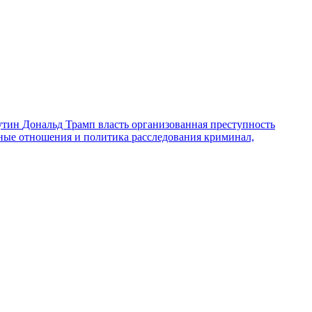
утин
Дональд Трамп
власть
организованная преступность
ные отношения и политика
расследования
криминал,