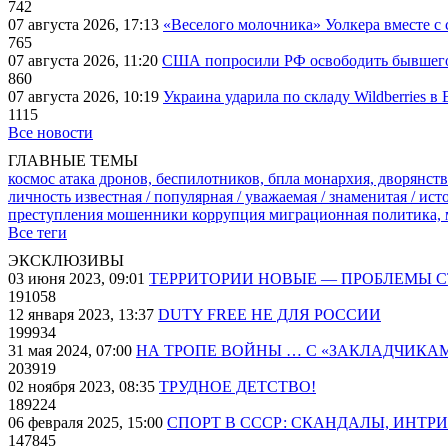
742
07 августа 2026, 17:13
«Веселого молочника» Уолкера вместе с 
765
07 августа 2026, 11:20
США попросили РФ освободить бывшего 
860
07 августа 2026, 10:19
Украина ударила по складу Wildberries в
1115
Все новости
ГЛАВНЫЕ ТЕМЫ
космос
атака дронов, беспилотников, бпла
монархия, дворянств
личность известная / популярная / уважаемая / знаменитая / ис
преступления
мошенники
коррупция
миграционная политика,
Все теги
ЭКСКЛЮЗИВЫ
03 июня 2023, 09:01
ТЕРРИТОРИИ НОВЫЕ — ПРОБЛЕМЫ 
191058
12 января 2023, 13:37
DUTY FREE НЕ ДЛЯ РОССИИ
199934
31 мая 2024, 07:00
НА ТРОПЕ ВОЙНЫ … С «ЗАКЛАДЧИКА
203919
02 ноября 2023, 08:35
ТРУДНОЕ ДЕТСТВО!
189224
06 февраля 2025, 15:00
СПОРТ В СССР: СКАНДАЛЫ, ИНТР
147845