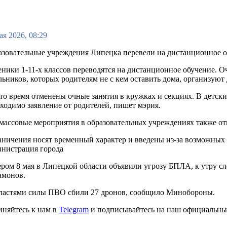
ая 2026, 08:29
зовательные учреждения Липецка перевели на дистанционное об
ники 1-11-х классов переводятся на дистанционное обучение. О
ьников, которых родителям не с кем оставить дома, организуют
то время отменены очные занятия в кружках и секциях. В детск
ходимо заявление от родителей, пишет мэрия.
массовые мероприятия в образовательных учреждениях также о
ничения носят временный характер и введены из-за возможных п
инистрация города
ром 8 мая в Липецкой области объявили угрозу БПЛА, к утру с
амонов.
бластями силы ПВО сбили 27 дронов, сообщило Минобороны.
иняйтесь к нам в
Telegram
и подписывайтесь на наш официальны