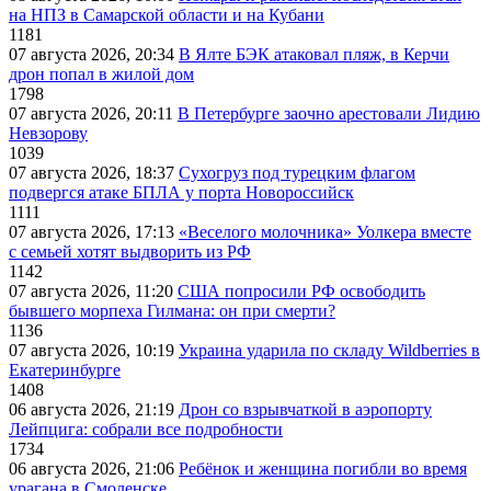
на НПЗ в Самарской области и на Кубани
1181
07 августа 2026, 20:34
В Ялте БЭК атаковал пляж, в Керчи
дрон попал в жилой дом
1798
07 августа 2026, 20:11
В Петербурге заочно арестовали Лидию
Невзорову
1039
07 августа 2026, 18:37
Сухогруз под турецким флагом
подвергся атаке БПЛА у порта Новороссийск
1111
07 августа 2026, 17:13
«Веселого молочника» Уолкера вместе
с семьей хотят выдворить из РФ
1142
07 августа 2026, 11:20
США попросили РФ освободить
бывшего морпеха Гилмана: он при смерти?
1136
07 августа 2026, 10:19
Украина ударила по складу Wildberries в
Екатеринбурге
1408
06 августа 2026, 21:19
Дрон со взрывчаткой в аэропорту
Лейпцига: собрали все подробности
1734
06 августа 2026, 21:06
Ребёнок и женщина погибли во время
урагана в Смоленске