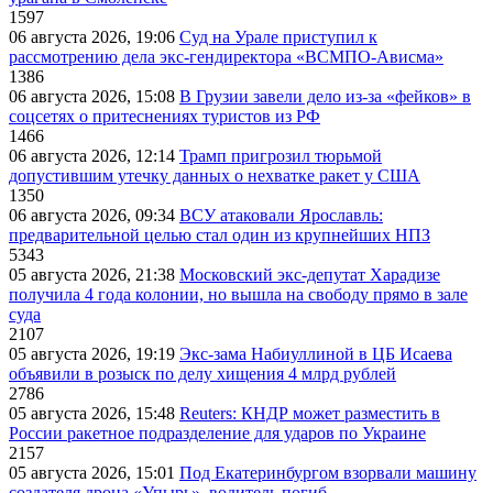
1597
06 августа 2026, 19:06
Суд на Урале приступил к
рассмотрению дела экс-гендиректора «ВСМПО-Ависма»
1386
06 августа 2026, 15:08
В Грузии завели дело из-за «фейков» в
соцсетях о притеснениях туристов из РФ
1466
06 августа 2026, 12:14
Трамп пригрозил тюрьмой
допустившим утечку данных о нехватке ракет у США
1350
06 августа 2026, 09:34
ВСУ атаковали Ярославль:
предварительной целью стал один из крупнейших НПЗ
5343
05 августа 2026, 21:38
Московский экс-депутат Харадизе
получила 4 года колонии, но вышла на свободу прямо в зале
суда
2107
05 августа 2026, 19:19
Экс-зама Набиуллиной в ЦБ Исаева
объявили в розыск по делу хищения 4 млрд рублей
2786
05 августа 2026, 15:48
Reuters: КНДР может разместить в
России ракетное подразделение для ударов по Украине
2157
05 августа 2026, 15:01
Под Екатеринбургом взорвали машину
создателя дрона «Упырь», водитель погиб