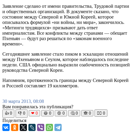
Заявление сделано от имени правительства, Трудовой партии
и общественных организаций. В документе сказано, что
состояние между Северной и Южной Кореей, которое
описывалось формулой «ни войны, ни мира», закончилось.
«Митинги трудящихся» призывают дать ответ
империалистам. Все конфликты между странами — обещает
Пхеньян — будут раз решаться по «законам военного
времени».
Сегодняшнее заявление стало пиком в эскалации отношений
между Пхеньяном и Сеулом, которое наблюдалось последние
недели. США официально выразили озабоченность позицией
руководства Северной Кореи.
Напомним, протяженность границы между Северной Кореей
и Россией составляет 19 километров.
30 марта 2013, 08:08
Вам понравилась эта публикация?
👍
0
👎
0
❤
0
😆
0
😡
0
🤔
0
🙈
0
🧘‍♀️
0
Поделиться