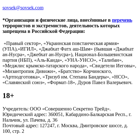
sovsek@sovsek.com
*Организации и физические лица, внесённные в
перечень
террористов и экстремистов, деятельность которых
запрещена в Российской Федерации:
«Правый сектор», «Украинская повстанческая армия»
(УПА),«ИГИЛ», «Джабхат Фатх аш-Шам» (бывшая «Джабхат
ан-Нусра», «Джебхат ан-Нусра»), Национал-Большевистская
партия (НБП), «Аль-Каида», «УНА-УНСО», «Талибан»,
«Меджлис крымско-татарского народа», «Свидетели Иеговы»,
«Мизантропик Дивижн», «Братство» Корчинского,
«Артподготовка», «Тризуб им. Степана Бандеры», «НСО»,
«Славянский союз», «Формат-18», Дуров Павел Валерьевич.
18+
Учредитель: ООО «Совершенно Секретно Трейд».
Юридический адрес: 360051, Кабардино-Балкарская Респ., г.
Нальчик, ул. Пачева, д. 36
Почтовый адрес: 127247, г. Москва, Дмитровское шоссе, д.
100, стр. 2