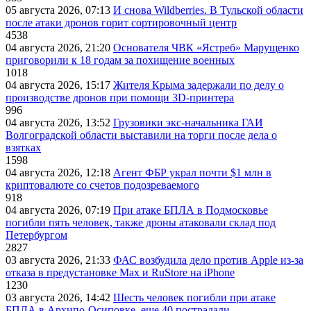
05 августа 2026, 07:13
И снова Wildberries. В Тульской области
после атаки дронов горит сортировочный центр
4538
04 августа 2026, 21:20
Основателя ЧВК «Ястреб» Марущенко
приговорили к 18 годам за похищение военных
1018
04 августа 2026, 15:17
Жителя Крыма задержали по делу о
производстве дронов при помощи 3D‑принтера
996
04 августа 2026, 13:52
Грузовики экс-начальника ГАИ
Волгоградской области выставили на торги после дела о
взятках
1598
04 августа 2026, 12:18
Агент ФБР украл почти $1 млн в
криптовалюте со счетов подозреваемого
918
04 августа 2026, 07:19
При атаке БПЛА в Подмосковье
погибли пять человек, также дроны атаковали склад под
Петербургом
2827
03 августа 2026, 21:33
ФАС возбудила дело против Apple из-за
отказа в предустановке Max и RuStore на iPhone
1230
03 августа 2026, 14:42
Шесть человек погибли при атаке
БПЛА в Архипо-Осиповке, еще 40 пострадали