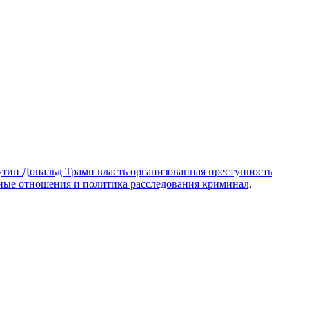
утин
Дональд Трамп
власть
организованная преступность
ные отношения и политика
расследования
криминал,