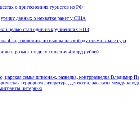
оцсетях о притеснениях туристов из РФ
утечку данных о нехватке ракет у США
ьной целью стал один из крупнейших НПЗ
ла 4 года колонии, но вышла на свободу прямо в зале суда
вили в розыск по делу хищения 4 млрд рублей
о, царская семья
шпионаж, разведка, контрразведка
Владимир П
торическая
терроризм
литература, детектив, рассказы
международ
 мигранты
интервью