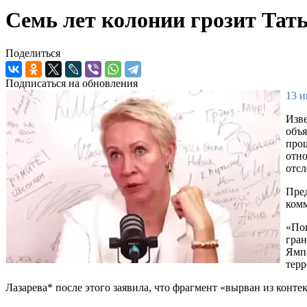
Семь лет колонии грозит Тат
Поделиться
Подписаться на обновления
13 и
Изве
объя
прош
отно
отсл
Пред
комм
«Поп
гран
Ямпо
тер
Лазарева* после этого заявила, что фрагмент «вырван из конте