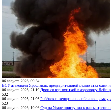
06 августа 2026, 09:34
ВСУ атаковали Ярославль: предварительной целью стал один
06 августа 2026, 21:19
Дрон со взрывчаткой в аэропорту Лейпци
532
06 августа 2026, 21:06
Ребёнок и женщина погибли во время ур
523
06 августа 2026, 19:06
Суд на Урале приступил к рассмотрени