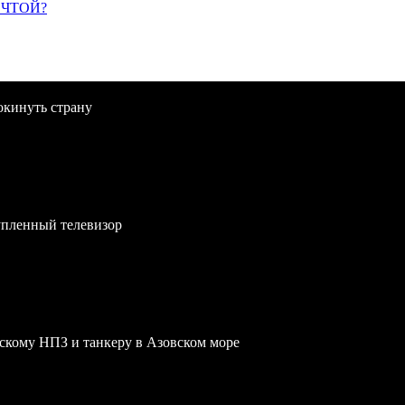
ЕЧТОЙ?
окинуть страну
упленный телевизор
скому НПЗ и танкеру в Азовском море