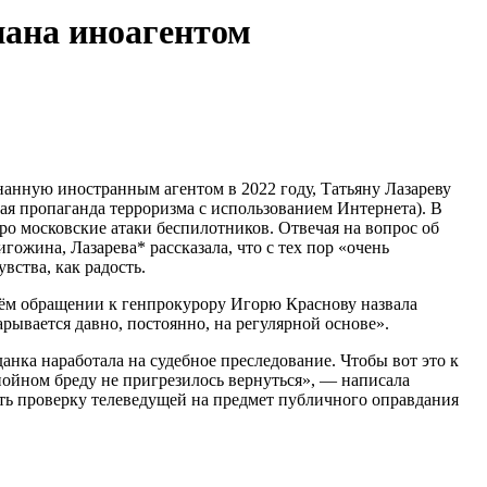
нана иноагентом
нанную иностранным агентом в 2022 году, Татьяну Лазареву
ая пропаганда терроризма с использованием Интернета). В
о московские атаки беспилотников. Отвечая на вопрос об
жина, Лазарева* рассказала, что с тех пор «очень
увства, как радость.
оём обращении к генпрокурору Игорю Краснову назвала
ывается давно, постоянно, на регулярной основе».
нка наработала на судебное преследование. Чтобы вот это к
пойном бреду не пригрезилось вернуться», — написала
ть проверку телеведущей на предмет публичного оправдания