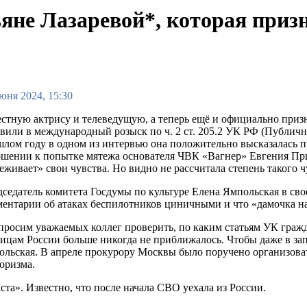
ьяне Лазаревой*, которая приз
юня 2024, 15:30
стную актрису и телеведущую, а теперь ещё и официально приз
вили в международный розыск по ч. 2 ст. 205.2 УК РФ (Публичн
лом году в одном из интервью она положительно высказалась пр
шении к попытке мятежа основателя ЧВК «Вагнер» Евгения Приго
еживает» свои чувства. Но видно не рассчитала степень такого ч
седатель комитета Госдумы по культуре Елена Ямпольская в св
ентарии об атаках беспилотников циничными и что «дамочка нар
росим уважаемых коллег проверить, по каким статьям УК гражда
ицам России больше никогда не приближалось. Чтобы даже в за
льская. В апреле прокурору Москвы было поручено организова
роризма.
кста». Известно, что после начала СВО уехала из России.