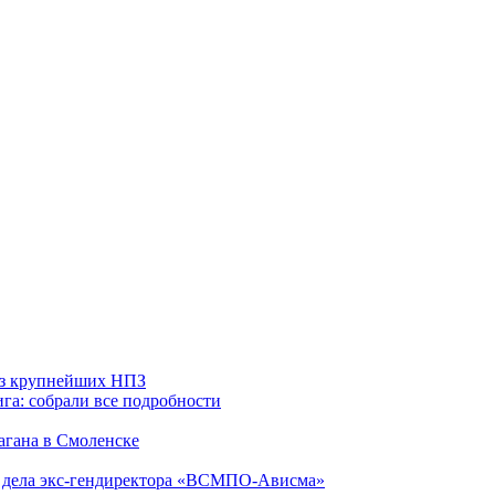
 из крупнейших НПЗ
га: собрали все подробности
агана в Смоленске
ю дела экс-гендиректора «ВСМПО-Ависма»