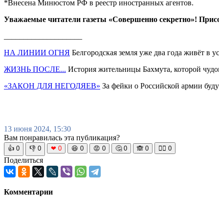
*Внесена Минюстом РФ в реестр иностранных агентов.
Уважаемые читатели газеты «Совершенно секретно»! Прис
____________________
НА ЛИНИИ ОГНЯ
Белгородская земля уже два года живёт в 
ЖИЗНЬ ПОСЛЕ...
История жительницы Бахмута, которой чудом
«ЗАКОН ДЛЯ НЕГОДЯЕВ»
За фейки о Российской армии буду
13 июня 2024, 15:30
Вам понравилась эта публикация?
👍
0
👎
0
❤
0
😆
0
😡
0
🤔
0
🙈
0
🧘‍♀️
0
Поделиться
Комментарии