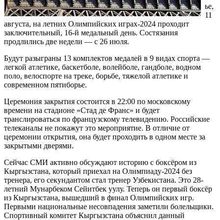
ье,
11
августа, на летних Олимпийских играх-2024 проходит
заключительный, 16-й медальный день. Состязания
продлились две недели — с 26 июля.
Будут разыграны 13 комплектов медалей в 9 видах спорта —
легкой атлетике, баскетболе, волейболе, гандболе, водном
поло, велоспорте на треке, борьбе, тяжелой атлетике и
современном пятиборье.
Церемония закрытия состоится в 22:00 по московскому
времени на стадионе «Стад де Франс» и будет
транслироваться по французскому телевидению. Российские
телеканалы не покажут это мероприятие. В отличие от
церемонии открытия, она будет проходить в одном месте за
закрытыми дверями.
Сейчас СМИ активно обсуждают историю с боксёром из
Кыргызстана, который приехал на Олимпиаду-2024 без
тренера, его секундантом стал тренер Узбекистана. Это 28-
летний Мунарбеком Сейитбек уулу. Теперь он первый боксёр
из Кыргызстана, вышедший в финал Олимпийских игр.
Первыми национальные несовпадения заметили болельщики.
Спортивный комитет Кыргызстана объяснил данный