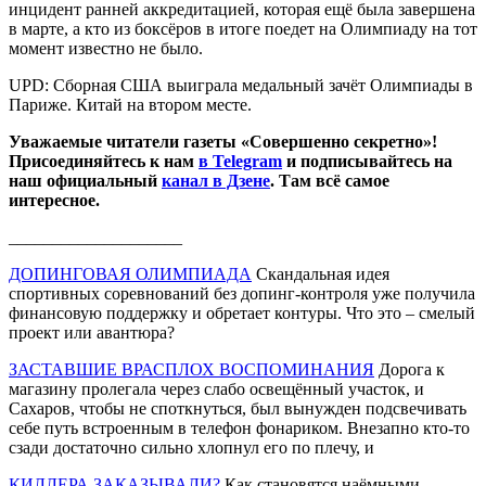
инцидент ранней аккредитацией, которая ещё была завершена
в марте, а кто из боксёров в итоге поедет на Олимпиаду на тот
момент известно не было.
UPD: Сборная США выиграла медальный зачёт Олимпиады в
Париже. Китай на втором месте.
Уважаемые читатели газеты «Совершенно секретно»!
Присоединяйтесь к нам
в Telegram
и подписывайтесь на
наш официальный
канал в Дзене
. Там всё самое
интересное.
____________________
ДОПИНГОВАЯ ОЛИМПИАДА
Скандальная идея
спортивных соревнований без допинг-контроля уже получила
финансовую поддержку и обретает контуры. Что это – смелый
проект или авантюра?
ЗАСТАВШИЕ ВРАСПЛОХ ВОСПОМИНАНИЯ
Дорога к
магазину пролегала через слабо освещённый участок, и
Сахаров, чтобы не споткнуться, был вынужден подсвечивать
себе путь встроенным в телефон фонариком. Внезапно кто-то
сзади достаточно сильно хлопнул его по плечу, и
КИЛЛЕРА ЗАКАЗЫВАЛИ?
Как становятся наёмными