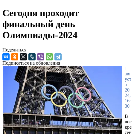
Сегодня проходит
финальный день
Олимпиады-2024
Поделиться
Подписаться на обновления
11
авг
уст
а
20
24,
16:
30
В
вос
кре
сен