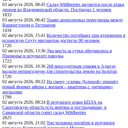
03 августа 2026, 08:45
Склад Wildberries загорелся после атаки
дронов во Владимирской области. Пострадал 1 человек
1833
03 августа 2026, 06:42
Трамп анонсировал переговоры между
Вашингтоном и Тегераном
1434
02 августа 2026, 15:41
Количество погибших при вторжении в
испанскую Сеуту мигрантов достигло 90 человек
1720
02 августа 2026, 13:36
Два моста за сутки обрушились в
Приморье в результате паводка
1723
02 августа 2026, 10:36
268 многодетным семьям в Адыгее
выдали непригодную для строительства землю на болотах
1720
02 августа 2026, 09:22
На смену «схемы Долиной» пришёл
новый формат аферы с жильем – квартиры с «вечными»
жильцами
1799
02 августа 2026, 08:24
В результате атаки БПЛА на
Саратовскую область есть жертвы и пострадавшие, в
Самарской области горит склад Wildberries
2825
01 августа 2026, 21:02
Три человека погибли в результате
взрыва на Кудринской площади в Москве