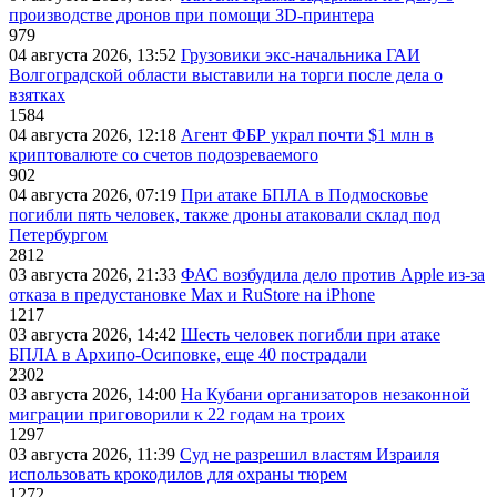
производстве дронов при помощи 3D‑принтера
979
04 августа 2026, 13:52
Грузовики экс-начальника ГАИ
Волгоградской области выставили на торги после дела о
взятках
1584
04 августа 2026, 12:18
Агент ФБР украл почти $1 млн в
криптовалюте со счетов подозреваемого
902
04 августа 2026, 07:19
При атаке БПЛА в Подмосковье
погибли пять человек, также дроны атаковали склад под
Петербургом
2812
03 августа 2026, 21:33
ФАС возбудила дело против Apple из-за
отказа в предустановке Max и RuStore на iPhone
1217
03 августа 2026, 14:42
Шесть человек погибли при атаке
БПЛА в Архипо-Осиповке, еще 40 пострадали
2302
03 августа 2026, 14:00
На Кубани организаторов незаконной
миграции приговорили к 22 годам на троих
1297
03 августа 2026, 11:39
Суд не разрешил властям Израиля
использовать крокодилов для охраны тюрем
1272