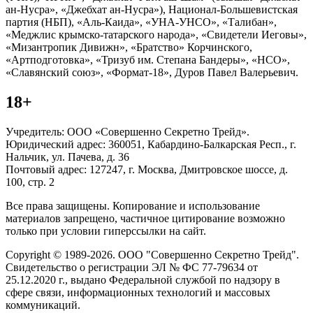
ан-Нусра», «Джебхат ан-Нусра»), Национал-Большевистская
партия (НБП), «Аль-Каида», «УНА-УНСО», «Талибан»,
«Меджлис крымско-татарского народа», «Свидетели Иеговы»,
«Мизантропик Дивижн», «Братство» Корчинского,
«Артподготовка», «Тризуб им. Степана Бандеры», «НСО»,
«Славянский союз», «Формат-18», Дуров Павел Валерьевич.
18+
Учредитель: ООО «Совершенно Секретно Трейд».
Юридический адрес: 360051, Кабардино-Балкарская Респ., г.
Нальчик, ул. Пачева, д. 36
Почтовый адрес: 127247, г. Москва, Дмитровское шоссе, д.
100, стр. 2
Все права защищены. Копирование и использование
материалов запрещено, частичное цитирование возможно
только при условии гиперссылки на сайт.
Copyright © 1989-2026. ООО "Совершенно Секретно Трейд".
Свидетельство о регистрации ЭЛ № ФС 77-79634 от
25.12.2020 г., выдано Федеральной службой по надзору в
сфере связи, информационных технологий и массовых
коммуникаций.