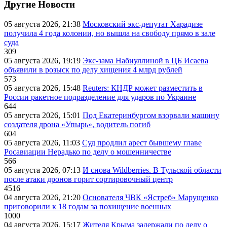
Другие Новости
05 августа 2026, 21:38
Московский экс-депутат Харадизе
получила 4 года колонии, но вышла на свободу прямо в зале
суда
309
05 августа 2026, 19:19
Экс-зама Набиуллиной в ЦБ Исаева
объявили в розыск по делу хищения 4 млрд рублей
573
05 августа 2026, 15:48
Reuters: КНДР может разместить в
России ракетное подразделение для ударов по Украине
644
05 августа 2026, 15:01
Под Екатеринбургом взорвали машину
создателя дрона «Упырь», водитель погиб
604
05 августа 2026, 11:03
Суд продлил арест бывшему главе
Росавиации Нерадько по делу о мошенничестве
566
05 августа 2026, 07:13
И снова Wildberries. В Тульской области
после атаки дронов горит сортировочный центр
4516
04 августа 2026, 21:20
Основателя ЧВК «Ястреб» Марущенко
приговорили к 18 годам за похищение военных
1000
04 августа 2026, 15:17
Жителя Крыма задержали по делу о