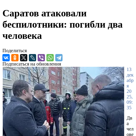
Саратов атаковали
беспилотники: погибли два
человека
Поделиться
Подписаться на обновления
13
дек
абр
я
20
25,
09:
35
Дв
а
чел
ове