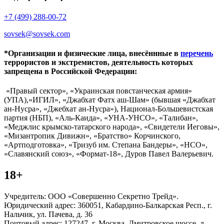
+7 (499) 288-00-72
sovsek@sovsek.com
*Организации и физические лица, внесённные в
перечень
террористов и экстремистов, деятельность которых
запрещена в Российской Федерации:
«Правый сектор», «Украинская повстанческая армия»
(УПА),«ИГИЛ», «Джабхат Фатх аш-Шам» (бывшая «Джабхат
ан-Нусра», «Джебхат ан-Нусра»), Национал-Большевистская
партия (НБП), «Аль-Каида», «УНА-УНСО», «Талибан»,
«Меджлис крымско-татарского народа», «Свидетели Иеговы»,
«Мизантропик Дивижн», «Братство» Корчинского,
«Артподготовка», «Тризуб им. Степана Бандеры», «НСО»,
«Славянский союз», «Формат-18», Дуров Павел Валерьевич.
18+
Учредитель: ООО «Совершенно Секретно Трейд».
Юридический адрес: 360051, Кабардино-Балкарская Респ., г.
Нальчик, ул. Пачева, д. 36
Почтовый адрес: 127247, г. Москва, Дмитровское шоссе, д.