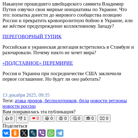
Накануне прошедшего швейцарского саммита Владимир
Путин озвучил свои мирные инициативы по Украине. Что
это: попытка донести до мирового сообщества позицию
России и прекратить кровопролитную бойню в Украине, или
же жёсткое предупреждение коллективному Западу?
ПЕРЕГОВОРНЫЙ ТУПИК
Российская и украинская делегация встретились в Стамбуле и
разочаровали. Почему никто не хочет мира?
«ПОДСТАВНОЕ» ПЕРЕМИРИЕ
Россия и Украина при посредничестве США заключили
первое соглашение. Но будет ли оно работать?
13 декабря 2025, 09:35
Теги:
атака дронов, беспилотников, бпла
новости регионы
новости россии
Вам понравилась эта публикация?
👍
0
👎
1
❤
0
😆
0
😡
0
🤔
0
🙈
0
🧘‍♀️
0
Поделиться