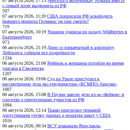
07 августа 2026, 17:13
«Веселого молочника» Уолкера вместе
с семьей хотят выдворить из РФ
597
07 августа 2026, 11:20
США попросили РФ освободить
бывшего морпеха Гилмана: он при смерти?
719
07 августа 2026, 10:19
Украина ударила по складу Wildberries в
Екатеринбурге
973
06 августа 2026, 21:19
Дрон со взрывчаткой в аэропорту
Лейпцига: собрали все подробности
1334
06 августа 2026, 21:06
Ребёнок и женщина погибли во время
урагана в Смоленске
1207
06 августа 2026, 19:06
Суд на Урале приступил к
рассмотрению дела экс-гендиректора «ВСМПО-Ависма»
1007
06 августа 2026, 15:08
В Грузии завели дело из-за «фейков» в
соцсетях о притеснениях туристов из РФ
1094
06 августа 2026, 12:14
Трамп пригрозил тюрьмой
допустившим утечку данных о нехватке ракет у США
1016
06 августа 2026, 09:34
ВСУ атаковали Ярославль: