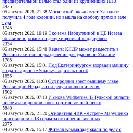
предварительной целью стал один из крупнейших НПЗ
4935
05 августа 2026, 21:38
Московский экс-депутат Харадизе
получила 4 года колонии, но вышла на свободу прямо в зале
суда
1745
05 августа 2026, 19:19
Экс-зама Набиуллиной в ЦБ Исаева
объявили в розыск по делу хищения 4 млрд рублей
2334
05 августа 2026, 15:48
Reuters: КНДР может разместить в
России ракетное подразделение для ударов по Украине
1785
05 августа 2026, 15:01
Под Екатеринбургом взорвали машину
создателя дрона «Упырь», водитель погиб
1655
05 августа 2026, 11:03
Суд продлил арест бывшему главе
Росавиации Нерадько по делу о мошенничестве
1502
05 августа 2026, 07:13
И снова Wildberries. В Тульской области
после атаки дронов горит сортировочный центр
5848
04 августа 2026, 21:20
Основателя ЧВК «Ястреб» Марущенко
приговорили к 18 годам за похищение военных
2075
04 августа 2026, 15:17
Жителя Крыма задержали по делу о