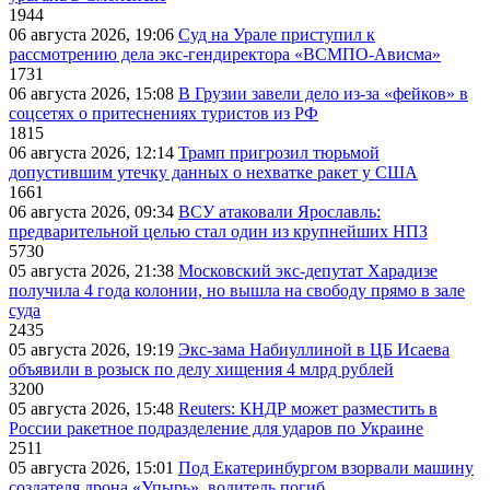
1944
06 августа 2026, 19:06
Суд на Урале приступил к
рассмотрению дела экс-гендиректора «ВСМПО-Ависма»
1731
06 августа 2026, 15:08
В Грузии завели дело из-за «фейков» в
соцсетях о притеснениях туристов из РФ
1815
06 августа 2026, 12:14
Трамп пригрозил тюрьмой
допустившим утечку данных о нехватке ракет у США
1661
06 августа 2026, 09:34
ВСУ атаковали Ярославль:
предварительной целью стал один из крупнейших НПЗ
5730
05 августа 2026, 21:38
Московский экс-депутат Харадизе
получила 4 года колонии, но вышла на свободу прямо в зале
суда
2435
05 августа 2026, 19:19
Экс-зама Набиуллиной в ЦБ Исаева
объявили в розыск по делу хищения 4 млрд рублей
3200
05 августа 2026, 15:48
Reuters: КНДР может разместить в
России ракетное подразделение для ударов по Украине
2511
05 августа 2026, 15:01
Под Екатеринбургом взорвали машину
создателя дрона «Упырь», водитель погиб