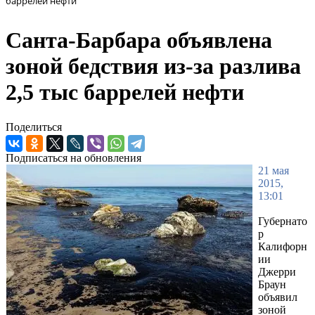
баррелей нефти
Санта-Барбара объявлена
зоной бедствия из-за разлива
2,5 тыс баррелей нефти
Поделиться
Подписаться на обновления
21 мая
2015,
13:01
Губернато
р
Калифорн
ии
Джерри
Браун
объявил
зоной