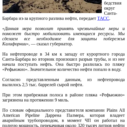
бедствия
округ
Санта-
Барбара из-за крупного разлива нефти, передает
ТАСС
.
«
Данная мера позволит принять чрезвычайные меры и
поможет быстро мобилизовать имеющиеся ресурсы. Мы
сделаем все необходимое для защиты побережья
Калифорнии
», — сказал губернатор.
На нефтепроводе в 34 км к западу от курортного города
Санта-Барбара во вторник произошел разрыв трубы, и из нее
начала поступать нефть. Она быстро разлилась по пляжу
«Рефьюжио». Значительное количество нефти попало в воду.
Согласно представленным данным, из нефтепровода
вылилось 2,5 тыс. баррелей сырой нефти.
При этом прибрежная полоса в районе пляжа «Рефьюжио»
загрязнена на протяжении 9 миль.
По словам официального представителя компании Plains All
American Pipeline Даррена Палмера, которая владеет
аварийным трубопроводом, в момент ЧП он работал на
полную мощность, перекачивая около 320 тысяч литров нефти