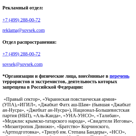
Рекламный отдел:
+7 (499) 288-00-72
reklama@sovsek.com
Отдел распространения:
+7 (499) 288-00-72
sovsek@sovsek.com
*Организации и физические лица, внесённные в
перечень
террористов и экстремистов, деятельность которых
запрещена в Российской Федерации:
«Правый сектор», «Украинская повстанческая армия»
(УПА),«ИГИЛ», «Джабхат Фатх аш-Шам» (бывшая «Джабхат
ан-Нусра», «Джебхат ан-Нусра»), Национал-Большевистская
партия (НБП), «Аль-Каида», «УНА-УНСО», «Талибан»,
«Меджлис крымско-татарского народа», «Свидетели Иеговы»,
«Мизантропик Дивижн», «Братство» Корчинского,
«Артподготовка», «Тризуб им. Степана Бандеры», «НСО»,