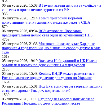
854
06 августа 2026, 15:08
В Грузии завели дело из-за «фейков» в
соцсетях о притеснениях туристов из РФ
933
06 августа 2026, 12:14
Трамп пригрозил тюрьмой
допустившим утечку данных о нехватке ракет у США
879
06 августа 2026, 09:34
ВСУ атаковали Ярославль:
предварительной целью стал один из крупнейших НПЗ
4768
05 августа 2026, 21:38
Московский экс-депутат Харадизе
получила 4 года колонии, но вышла на свободу прямо в зале
суда
1618
05 августа 2026, 19:19
Экс-зама Набиуллиной в ЦБ Исаева
объявили в розыск по делу хищения 4 млрд рублей
2188
05 августа 2026, 15:48
Reuters: КНДР может разместить в
России ракетное подразделение для ударов по Украине
1654
05 августа 2026, 15:01
Под Екатеринбургом взорвали машину
создателя дрона «Упырь», водитель погиб
1530
05 августа 2026, 11:03
Суд продлил арест бывшему главе
Росавиации Нерадько по делу о мошенничестве