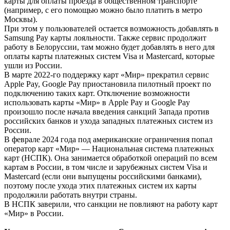
карты для оплаты проезда в общественном транспорте
(например, с его помощью можно было платить в метро
Москвы).
При этом у пользователей остается возможность добавлять в
Samsung Pay карты лояльности. Также сервис продолжит
работу в Белоруссии, там можно будет добавлять в него для
оплаты карты платежных систем Visa и Mastercard, которые
ушли из России.
В марте 2022-го поддержку карт «Мир» прекратил сервис
Apple Pay, Google Pay приостановила пилотный проект по
подключению таких карт. Отключение возможности
использовать карты «Мир» в Apple Pay и Google Pay
произошло после начала введения санкций Запада против
российских банков и ухода западных платежных систем из
России.
В феврале 2024 года под американские ограничения попал
оператор карт «Мир» — Национальная система платежных
карт (НСПК). Она занимается обработкой операций по всем
картам в России, в том числе и зарубежных систем Visa и
Mastercard (если они выпущены российскими банками),
поэтому после ухода этих платежных систем их карты
продолжили работать внутри страны.
В НСПК заверили, что санкции не повлияют на работу карт
«Мир» в России.