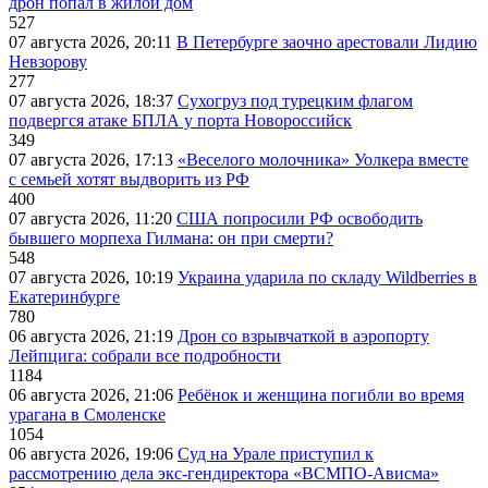
дрон попал в жилой дом
527
07 августа 2026, 20:11
В Петербурге заочно арестовали Лидию
Невзорову
277
07 августа 2026, 18:37
Сухогруз под турецким флагом
подвергся атаке БПЛА у порта Новороссийск
349
07 августа 2026, 17:13
«Веселого молочника» Уолкера вместе
с семьей хотят выдворить из РФ
400
07 августа 2026, 11:20
США попросили РФ освободить
бывшего морпеха Гилмана: он при смерти?
548
07 августа 2026, 10:19
Украина ударила по складу Wildberries в
Екатеринбурге
780
06 августа 2026, 21:19
Дрон со взрывчаткой в аэропорту
Лейпцига: собрали все подробности
1184
06 августа 2026, 21:06
Ребёнок и женщина погибли во время
урагана в Смоленске
1054
06 августа 2026, 19:06
Суд на Урале приступил к
рассмотрению дела экс-гендиректора «ВСМПО-Ависма»