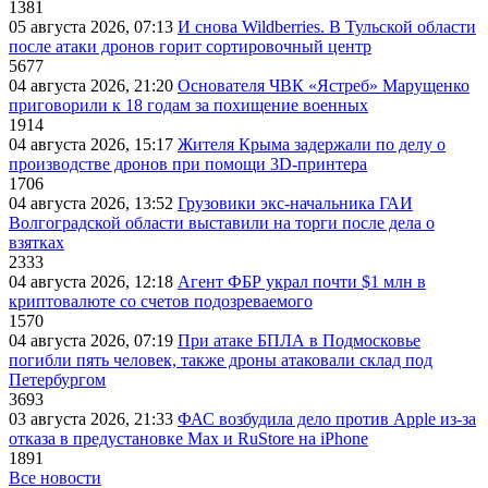
1381
05 августа 2026, 07:13
И снова Wildberries. В Тульской области
после атаки дронов горит сортировочный центр
5677
04 августа 2026, 21:20
Основателя ЧВК «Ястреб» Марущенко
приговорили к 18 годам за похищение военных
1914
04 августа 2026, 15:17
Жителя Крыма задержали по делу о
производстве дронов при помощи 3D‑принтера
1706
04 августа 2026, 13:52
Грузовики экс-начальника ГАИ
Волгоградской области выставили на торги после дела о
взятках
2333
04 августа 2026, 12:18
Агент ФБР украл почти $1 млн в
криптовалюте со счетов подозреваемого
1570
04 августа 2026, 07:19
При атаке БПЛА в Подмосковье
погибли пять человек, также дроны атаковали склад под
Петербургом
3693
03 августа 2026, 21:33
ФАС возбудила дело против Apple из-за
отказа в предустановке Max и RuStore на iPhone
1891
Все новости