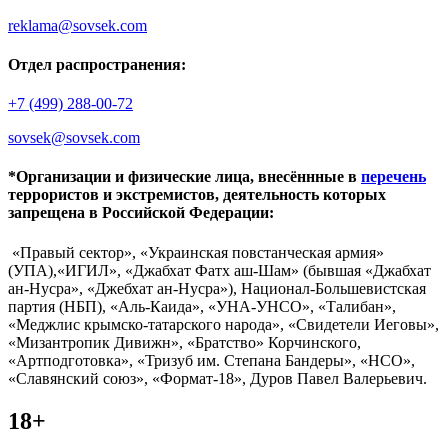
reklama@sovsek.com
Отдел распространения:
+7 (499) 288-00-72
sovsek@sovsek.com
*Организации и физические лица, внесённные в
перечень
террористов и экстремистов, деятельность которых
запрещена в Российской Федерации:
«Правый сектор», «Украинская повстанческая армия»
(УПА),«ИГИЛ», «Джабхат Фатх аш-Шам» (бывшая «Джабхат
ан-Нусра», «Джебхат ан-Нусра»), Национал-Большевистская
партия (НБП), «Аль-Каида», «УНА-УНСО», «Талибан»,
«Меджлис крымско-татарского народа», «Свидетели Иеговы»,
«Мизантропик Дивижн», «Братство» Корчинского,
«Артподготовка», «Тризуб им. Степана Бандеры», «НСО»,
«Славянский союз», «Формат-18», Дуров Павел Валерьевич.
18+