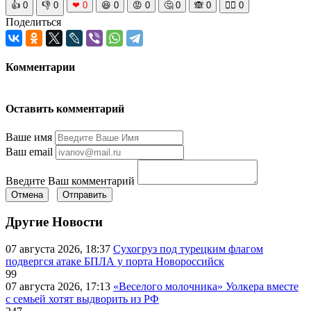
👍
0
👎
0
❤
0
😆
0
😡
0
🤔
0
🙈
0
🧘‍♀️
0
Поделиться
Комментарии
Оставить комментарий
Ваше имя
Ваш email
Введите Ваш комментарий
Отмена
Отправить
Другие Новости
07 августа 2026, 18:37
Сухогруз под турецким флагом
подвергся атаке БПЛА у порта Новороссийск
99
07 августа 2026, 17:13
«Веселого молочника» Уолкера вместе
с семьей хотят выдворить из РФ