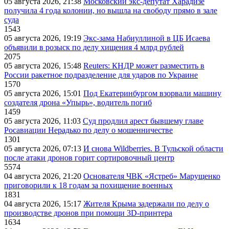
05 августа 2026, 21:38
Московский экс-депутат Харадизе
получила 4 года колонии, но вышла на свободу прямо в зале
суда
1543
05 августа 2026, 19:19
Экс-зама Набиуллиной в ЦБ Исаева
объявили в розыск по делу хищения 4 млрд рублей
2075
05 августа 2026, 15:48
Reuters: КНДР может разместить в
России ракетное подразделение для ударов по Украине
1570
05 августа 2026, 15:01
Под Екатеринбургом взорвали машину
создателя дрона «Упырь», водитель погиб
1459
05 августа 2026, 11:03
Суд продлил арест бывшему главе
Росавиации Нерадько по делу о мошенничестве
1301
05 августа 2026, 07:13
И снова Wildberries. В Тульской области
после атаки дронов горит сортировочный центр
5574
04 августа 2026, 21:20
Основателя ЧВК «Ястреб» Марущенко
приговорили к 18 годам за похищение военных
1831
04 августа 2026, 15:17
Жителя Крыма задержали по делу о
производстве дронов при помощи 3D‑принтера
1634