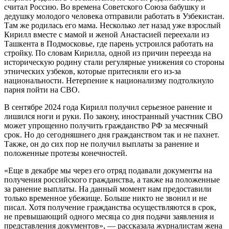
считал Россию. Во времена Советского Союза бабушку и
дедушку молодого человека отправили работать в Узбекистан.
Там же родилась его мама. Несколько лет назад уже взрослый
Кирилл вместе с мамой и женой Анастасией переехали из
Ташкента в Подмосковье, где парень устроился работать на
стройку. По словам Кирилла, одной из причин переезда на
историческую родину стали регулярные унижения со стороны
этнических узбеков, которые притесняли его из-за
национальности. Нетерпение к национализму подтолкнуло
парня пойти на СВО.
В сентябре 2024 года Кирилл получил серьезное ранение и
лишился ноги и руки. По закону, иностранный участник СВО
может упрощенно получить гражданство РФ за месячный
срок. Но до сегодняшнего дня гражданством так и не пахнет.
Также, он до сих пор не получил выплаты за ранение и
положенные протезы конечностей.
«Еще в декабре мы через его отряд подавали документы на
получения российского гражданства, а также на положенные
за ранение выплаты. На данный момент нам предоставили
только временное убежище. Больше никто не звонил и не
писал. Хотя получение гражданства осуществляются в срок,
не превышающий одного месяца со дня подачи заявления и
представления документов», — рассказала журналистам жена