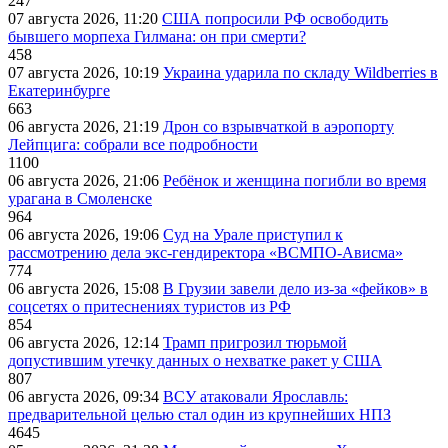
247
07 августа 2026, 11:20
США попросили РФ освободить
бывшего морпеха Гилмана: он при смерти?
458
07 августа 2026, 10:19
Украина ударила по складу Wildberries в
Екатеринбурге
663
06 августа 2026, 21:19
Дрон со взрывчаткой в аэропорту
Лейпцига: собрали все подробности
1100
06 августа 2026, 21:06
Ребёнок и женщина погибли во время
урагана в Смоленске
964
06 августа 2026, 19:06
Суд на Урале приступил к
рассмотрению дела экс-гендиректора «ВСМПО-Ависма»
774
06 августа 2026, 15:08
В Грузии завели дело из-за «фейков» в
соцсетях о притеснениях туристов из РФ
854
06 августа 2026, 12:14
Трамп пригрозил тюрьмой
допустившим утечку данных о нехватке ракет у США
807
06 августа 2026, 09:34
ВСУ атаковали Ярославль:
предварительной целью стал один из крупнейших НПЗ
4645