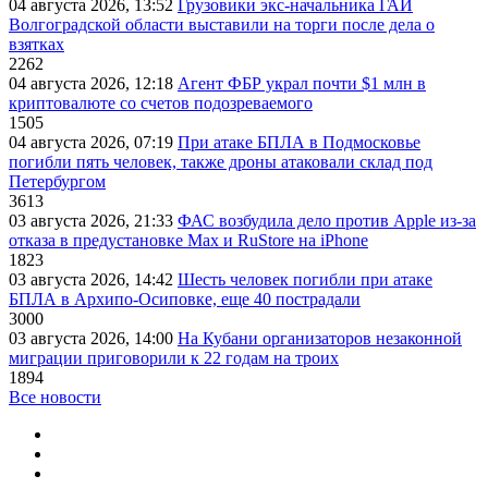
04 августа 2026, 13:52
Грузовики экс-начальника ГАИ
Волгоградской области выставили на торги после дела о
взятках
2262
04 августа 2026, 12:18
Агент ФБР украл почти $1 млн в
криптовалюте со счетов подозреваемого
1505
04 августа 2026, 07:19
При атаке БПЛА в Подмосковье
погибли пять человек, также дроны атаковали склад под
Петербургом
3613
03 августа 2026, 21:33
ФАС возбудила дело против Apple из-за
отказа в предустановке Max и RuStore на iPhone
1823
03 августа 2026, 14:42
Шесть человек погибли при атаке
БПЛА в Архипо-Осиповке, еще 40 пострадали
3000
03 августа 2026, 14:00
На Кубани организаторов незаконной
миграции приговорили к 22 годам на троих
1894
Все новости