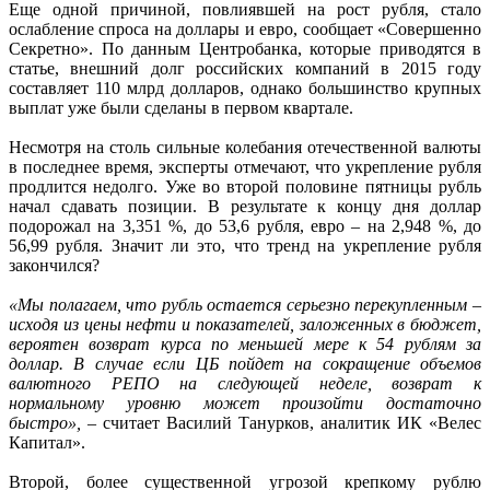
Еще одной причиной, повлиявшей на рост рубля, стало
ослабление спроса на доллары и евро, сообщает «Совершенно
Секретно». По данным Центробанка, которые приводятся в
статье, внешний долг российских компаний в 2015 году
составляет 110 млрд долларов, однако большинство крупных
выплат уже были сделаны в первом квартале.
Несмотря на столь сильные колебания отечественной валюты
в последнее время, эксперты отмечают, что укрепление рубля
продлится недолго. Уже во второй половине пятницы рубль
начал сдавать позиции. В результате к концу дня доллар
подорожал на 3,351 %, до 53,6 рубля, евро – на 2,948 %, до
56,99 рубля. Значит ли это, что тренд на укрепление рубля
закончился?
«Мы полагаем, что рубль остается серьезно перекупленным –
исходя из цены нефти и показателей, заложенных в бюджет,
вероятен возврат курса по меньшей мере к 54 рублям за
доллар. В случае если ЦБ пойдет на сокращение объемов
валютного РЕПО на следующей неделе, возврат к
нормальному уровню может произойти достаточно
быстро»,
– считает Василий Танурков, аналитик ИК «Велес
Капитал».
Второй, более существенной угрозой крепкому рублю