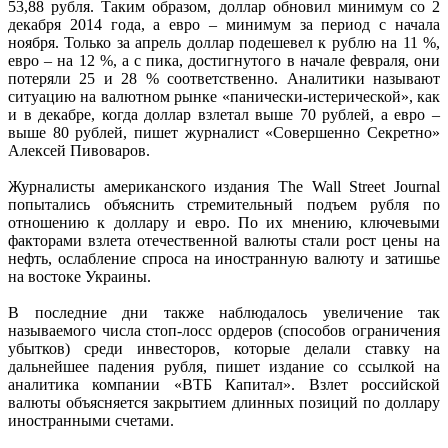
53,88 рубля. Таким образом, доллар обновил минимум со 2
декабря 2014 года, а евро – минимум за период с начала
ноября. Только за апрель доллар подешевел к рублю на 11 %,
евро – на 12 %, а с пика, достигнутого в начале февраля, они
потеряли 25 и 28 % соответственно. Аналитики называют
ситуацию на валютном рынке «панически-истерической», как
и в декабре, когда доллар взлетал выше 70 рублей, а евро –
выше 80 рублей, пишет журналист «Совершенно Секретно»
Алексей Пивоваров.
Журналисты американского издания The Wall Street Journal
попытались объяснить стремительный подъем рубля по
отношению к доллару и евро. По их мнению, ключевыми
факторами взлета отечественной валюты стали рост цены на
нефть, ослабление спроса на иностранную валюту и затишье
на востоке Украины.
В последние дни также наблюдалось увеличение так
называемого числа стоп-лосс ордеров (способов ограничения
убытков) среди инвесторов, которые делали ставку на
дальнейшее падения рубля, пишет издание со ссылкой на
аналитика компании «ВТБ Капитал». Взлет российской
валюты объясняется закрытием длинных позиций по доллару
иностранными счетами.