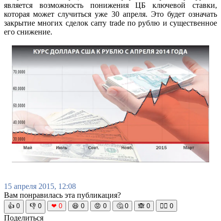
является возможность понижения ЦБ ключевой ставки,
которая может случиться уже 30 апреля. Это будет означать
закрытие многих сделок carry trade по рублю и существенное
его снижение.
15 апреля 2015, 12:08
Вам понравилась эта публикация?
👍
0
👎
0
❤
0
😆
0
😡
0
🤔
0
🙈
0
🧘‍♀️
0
Поделиться