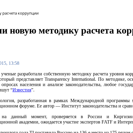
у расчета коррупции
ли новую методику расчета ко
015, 13:58
 ученые разработали собственную методику расчета уровня кор
который представляет Transparency International. По методике,
 опросах населения и анализе законодательства, любое госуд
ишут “
Известия
”.
ология, разработанная в рамках Международной программы м
ционном форуме. Ее автор — Институт законодательства и срав
 на данный момент, проверяется в России и Киргизии
ционной академии, ожидается участие экспертов FATF и Интерп
прошлого года TI поставила Россию на 136-е место из 175 рядо