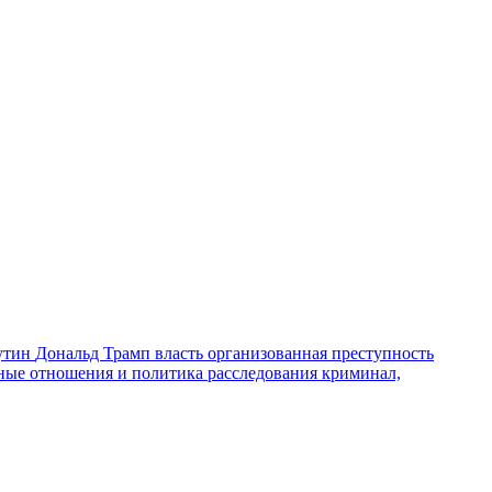
утин
Дональд Трамп
власть
организованная преступность
ные отношения и политика
расследования
криминал,