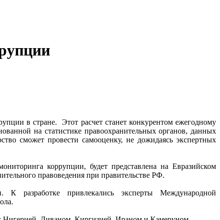
ррупции
рупции в стране. Этот расчет станет конкурентом ежегодному
 основанной на статистике правоохранительных органов, данных
арство сможет провести самооценку, не дожидаясь экспертных
ониторинга коррупции, будет представлена на Евразийском
нительного правоведения при правительстве РФ.
. К разработке привлекались эксперты Международной
ола.
м с Нигерией, Ливаном, Киргизией, Ираном и Камеруном.