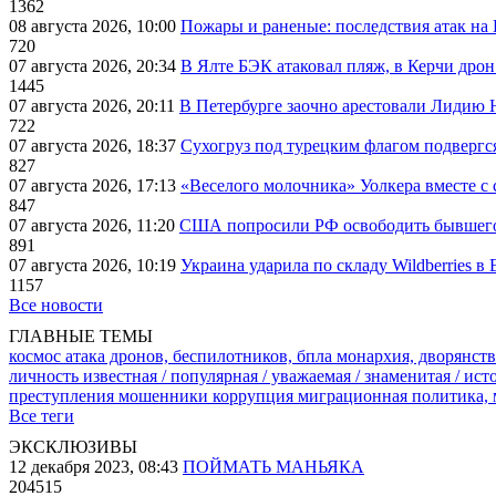
1362
08 августа 2026, 10:00
Пожары и раненые: последствия атак на
720
07 августа 2026, 20:34
В Ялте БЭК атаковал пляж, в Керчи дрон
1445
07 августа 2026, 20:11
В Петербурге заочно арестовали Лидию 
722
07 августа 2026, 18:37
Сухогруз под турецким флагом подвергс
827
07 августа 2026, 17:13
«Веселого молочника» Уолкера вместе с 
847
07 августа 2026, 11:20
США попросили РФ освободить бывшего 
891
07 августа 2026, 10:19
Украина ударила по складу Wildberries в
1157
Все новости
ГЛАВНЫЕ ТЕМЫ
космос
атака дронов, беспилотников, бпла
монархия, дворянств
личность известная / популярная / уважаемая / знаменитая / ис
преступления
мошенники
коррупция
миграционная политика,
Все теги
ЭКСКЛЮЗИВЫ
12 декабря 2023, 08:43
ПОЙМАТЬ МАНЬЯКА
204515