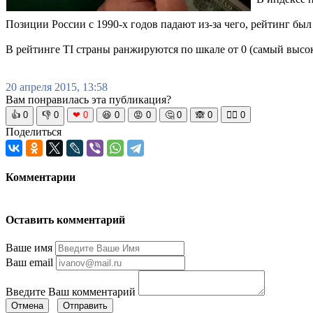
Позиции России с 1990-х годов падают из-за чего, рейтинг бы
В рейтинге TI страны ранжируются по шкале от 0 (самый высо
20 апреля 2015, 13:58
Вам понравилась эта публикация?
👍
0
👎
0
❤
0
😆
0
😡
0
🤔
0
🙈
0
🧘‍♀️
0
Поделиться
Комментарии
Оставить комментарий
Ваше имя
Ваш email
Введите Ваш комментарий
Отмена
Отправить