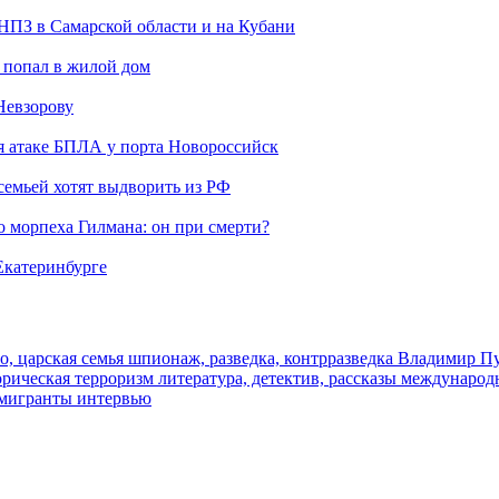
 НПЗ в Самарской области и на Кубани
 попал в жилой дом
Невзорову
я атаке БПЛА у порта Новороссийск
семьей хотят выдворить из РФ
морпеха Гилмана: он при смерти?
 Екатеринбурге
о, царская семья
шпионаж, разведка, контрразведка
Владимир П
торическая
терроризм
литература, детектив, рассказы
международ
 мигранты
интервью