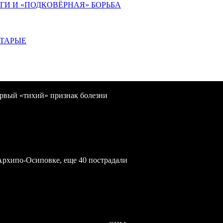
ИГИ И «ПОДКОВЁРНАЯ» БОРЬБА
СТАРЫЕ
первый «тихий» признак болезни
Архипо-Осиповке, еще 40 пострадали