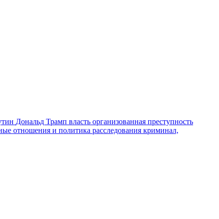
утин
Дональд Трамп
власть
организованная преступность
ные отношения и политика
расследования
криминал,