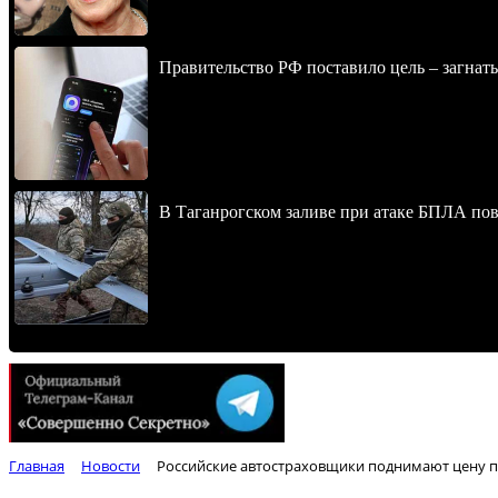
Правительство РФ поставило цель – загнать
В Таганрогском заливе при атаке БПЛА по
Главная
Новости
Российские автостраховщики поднимают цену п