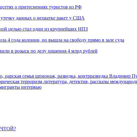
оцсетях о притеснениях туристов из РФ
утечку данных о нехватке ракет у США
ьной целью стал один из крупнейших НПЗ
ла 4 года колонии, но вышла на свободу прямо в зале суда
вили в розыск по делу хищения 4 млрд рублей
о, царская семья
шпионаж, разведка, контрразведка
Владимир П
торическая
терроризм
литература, детектив, рассказы
международ
 мигранты
интервью
ЕЧТОЙ?