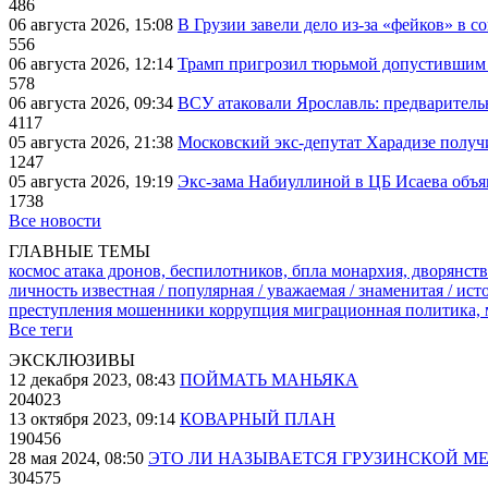
486
06 августа 2026, 15:08
В Грузии завели дело из-за «фейков» в с
556
06 августа 2026, 12:14
Трамп пригрозил тюрьмой допустившим 
578
06 августа 2026, 09:34
ВСУ атаковали Ярославль: предварител
4117
05 августа 2026, 21:38
Московский экс-депутат Харадизе получи
1247
05 августа 2026, 19:19
Экс-зама Набиуллиной в ЦБ Исаева объя
1738
Все новости
ГЛАВНЫЕ ТЕМЫ
космос
атака дронов, беспилотников, бпла
монархия, дворянств
личность известная / популярная / уважаемая / знаменитая / ис
преступления
мошенники
коррупция
миграционная политика,
Все теги
ЭКСКЛЮЗИВЫ
12 декабря 2023, 08:43
ПОЙМАТЬ МАНЬЯКА
204023
13 октября 2023, 09:14
КОВАРНЫЙ ПЛАН
190456
28 мая 2024, 08:50
ЭТО ЛИ НАЗЫВАЕТСЯ ГРУЗИНСКОЙ М
304575