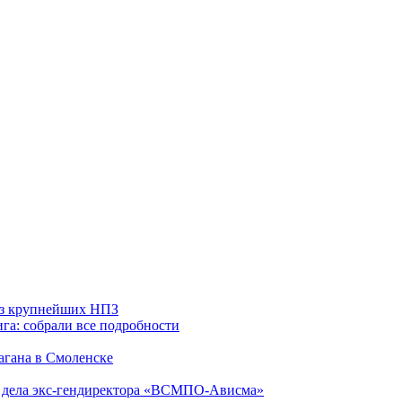
 из крупнейших НПЗ
га: собрали все подробности
агана в Смоленске
ю дела экс-гендиректора «ВСМПО-Ависма»