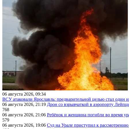
06 августа 2026, 09:34
ВСУ атаковали Ярославль: предварительной целью стал один
06 августа 2026, 21:19
Дрон со взрывчаткой в аэропорту Лейпци
768
06 августа 2026, 21:06
Ребёнок и женщина погибли во время ур
579
06 августа 2026, 19:06
Суд на Урале приступил к рассмотрени