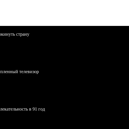
окинуть страну
упленный телевизор
екательность в 91 год