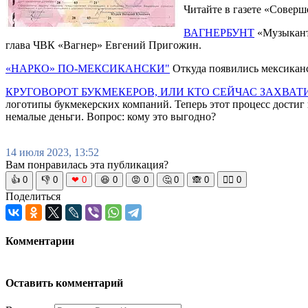
Читайте в газете «Соверш
ВАГНЕРБУНТ
«Музыканты
глава ЧВК «Вагнер» Евгений Пригожин.
«НАРКО» ПО-МЕКСИКАНСКИ"
Откуда появились мексиканс
КРУГОВОРОТ БУКМЕКЕРОВ, ИЛИ КТО СЕЙЧАС ЗАХВА
логотипы букмекерских компаний. Теперь этот процесс достиг
немалые деньги. Вопрос: кому это выгодно?
14 июля 2023, 13:52
Вам понравилась эта публикация?
👍
0
👎
0
❤
0
😆
0
😡
0
🤔
0
🙈
0
🧘‍♀️
0
Поделиться
Комментарии
Оставить комментарий