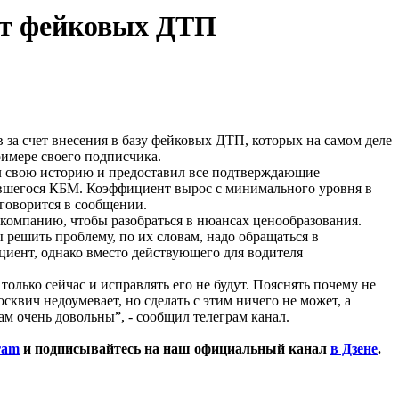
чет фейковых ДТП
за счет внесения в базу фейковых ДТП, которых на самом деле
римере своего подписчика.
ал свою историю и предоставил все подтверждающие
ичившегося КБМ. Коэффициент вырос с минимального уровня в
 говорится в сообщении.
компанию, чтобы разобраться в нюансах ценообразования.
 решить проблему, по их словам, надо обращаться в
иент, однако вместо действующего для водителя
олько сейчас и исправлять его не будут. Пояснять почему не
квич недоумевает, но сделать с этим ничего не может, а
м очень довольны”, - сообщил телеграм канал.
ram
и подписывайтесь на наш официальный канал
в Дзене
.