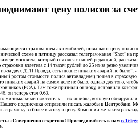
поднимают цену полисов за с
нимающиеся страхованием автомобилей, повышают цену полисов 
нической схеме в пятницу рассказал телеграм-канал “Shot” на п
римере москвича, который связался с нашей редакцией, рассказ
 страховки взлетела с 14 тысяч рублей до 25 из-за резко увел
 из-за двух ДТП Правда, есть нюанс: никаких аварий не было”, -
нный ростом стоимости полиса автовладелец пошел в страховую 
о никаких аварий на самом деле не было, однако для того, чтобы
аховщиков (РСА). Там тоже признали ошибку, исправили коэффиц
6, он теперь стал 0,63.
что минимальный показатель — их ошибка, которую обнаружили т
 Нашего подписчика отправили писать жалобы в Центробанк. Мос
 страховку за более высокую цену. Компании же таким расклада
еты «Совершенно секретно»! Присоединяйтесь к нам
в Teleg
е.