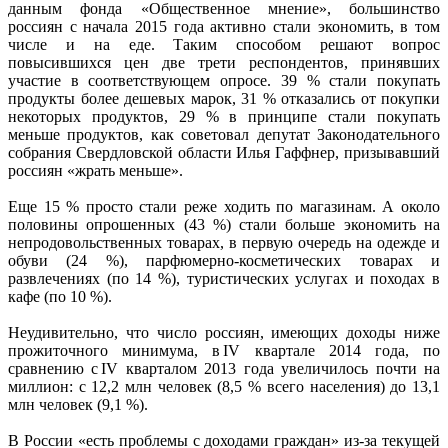
данным фонда «Общественное мнение», большинство
россиян с начала 2015 года активно стали экономить, в том
числе и на еде. Таким способом решают вопрос
повысившихся цен две трети респондентов, принявших
участие в соответствующем опросе. 39 % стали покупать
продукты более дешевых марок, 31 % отказались от покупки
некоторых продуктов, 29 % в принципе стали покупать
меньше продуктов, как советовал депутат Законодательного
собрания Свердловской области Илья Гаффнер, призывавший
россиян «жрать меньше».
Еще 15 % просто стали реже ходить по магазинам. А около
половины опрошенных (43 %) стали больше экономить на
непродовольственных товарах, в первую очередь на одежде и
обуви (24 %), парфюмерно-косметических товарах и
развлечениях (по 14 %), туристических услугах и походах в
кафе (по 10 %).
Неудивительно, что число россиян, имеющих доходы ниже
прожиточного минимума, в IV квартале 2014 года, по
сравнению с IV кварталом 2013 года увеличилось почти на
миллион: с 12,2 млн человек (8,5 % всего населения) до 13,1
млн человек (9,1 %).
В России «есть проблемы с доходами граждан» из-за текущей