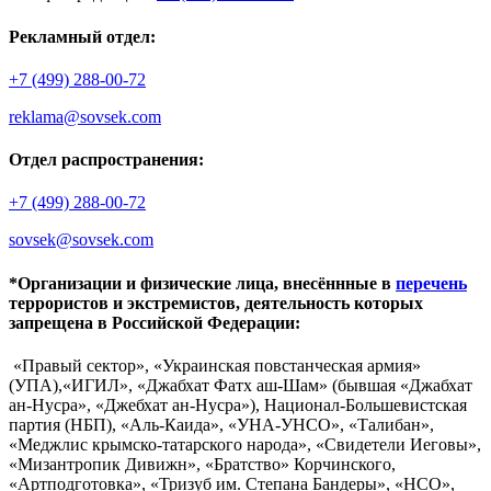
Рекламный отдел:
+7 (499) 288-00-72
reklama@sovsek.com
Отдел распространения:
+7 (499) 288-00-72
sovsek@sovsek.com
*Организации и физические лица, внесённные в
перечень
террористов и экстремистов, деятельность которых
запрещена в Российской Федерации:
«Правый сектор», «Украинская повстанческая армия»
(УПА),«ИГИЛ», «Джабхат Фатх аш-Шам» (бывшая «Джабхат
ан-Нусра», «Джебхат ан-Нусра»), Национал-Большевистская
партия (НБП), «Аль-Каида», «УНА-УНСО», «Талибан»,
«Меджлис крымско-татарского народа», «Свидетели Иеговы»,
«Мизантропик Дивижн», «Братство» Корчинского,
«Артподготовка», «Тризуб им. Степана Бандеры», «НСО»,