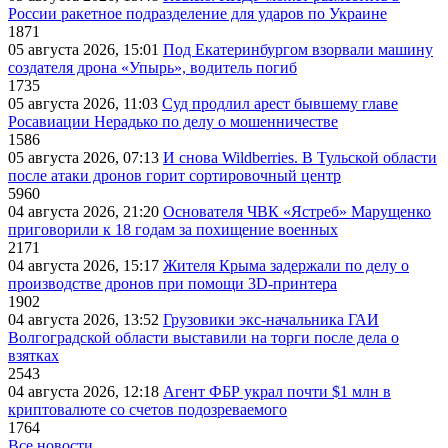
России ракетное подразделение для ударов по Украине
1871
05 августа 2026, 15:01
Под Екатеринбургом взорвали машину
создателя дрона «Упырь», водитель погиб
1735
05 августа 2026, 11:03
Суд продлил арест бывшему главе
Росавиации Нерадько по делу о мошенничестве
1586
05 августа 2026, 07:13
И снова Wildberries. В Тульской области
после атаки дронов горит сортировочный центр
5960
04 августа 2026, 21:20
Основателя ЧВК «Ястреб» Марущенко
приговорили к 18 годам за похищение военных
2171
04 августа 2026, 15:17
Жителя Крыма задержали по делу о
производстве дронов при помощи 3D‑принтера
1902
04 августа 2026, 13:52
Грузовики экс-начальника ГАИ
Волгоградской области выставили на торги после дела о
взятках
2543
04 августа 2026, 12:18
Агент ФБР украл почти $1 млн в
криптовалюте со счетов подозреваемого
1764
Все новости