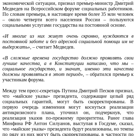
экономической ситуации, признал премьер-министр Дмитрий
Медведев на Всероссийском форуме социальных работников.
По словам премьера, в настоящее время более 35 млн человек
– около четверти всего населения России – пользуются
социальными услугами государства на постоянной основе.
«И многие из них живут очень скромно, нуждаются в
постоянной заботе и без адресной социальной помощи им не
выдержать»,
– считает Медведев.
«В сложные времена государство должно проявлять свои
лучшие качества, а в Конституции написано, что мы –
социальное государство, и значит, именно эти качества
должны проявляться в этот период»,
– обратился премьер к
участникам форума.
Между тем пресс-секретарь Путина Дмитрий Песков признал,
что «майские указы» президента, содержащие целый ряд
социальных гарантий, могут быть скорректированы. В
первую очередь изменения могут коснуться реализации
антикризисного плана, уточнил он, подчеркнув, что
реализация указов по-прежнему приоритетна. Ранее глава
Минфина РФ Антон Силуанов, выступая в Госдуме, сказал,
что «майские указы» президента будут реализованы, но темпы
по ряду из них могут быть скорректированы, в частности по