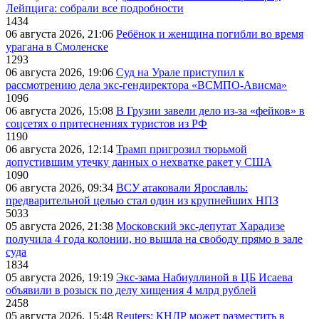
Лейпцига: собрали все подробности
1434
06 августа 2026, 21:06
Ребёнок и женщина погибли во время
урагана в Смоленске
1293
06 августа 2026, 19:06
Суд на Урале приступил к
рассмотрению дела экс-гендиректора «ВСМПО-Ависма»
1096
06 августа 2026, 15:08
В Грузии завели дело из-за «фейков» в
соцсетях о притеснениях туристов из РФ
1190
06 августа 2026, 12:14
Трамп пригрозил тюрьмой
допустившим утечку данных о нехватке ракет у США
1090
06 августа 2026, 09:34
ВСУ атаковали Ярославль:
предварительной целью стал один из крупнейших НПЗ
5033
05 августа 2026, 21:38
Московский экс-депутат Харадизе
получила 4 года колонии, но вышла на свободу прямо в зале
суда
1834
05 августа 2026, 19:19
Экс-зама Набиуллиной в ЦБ Исаева
объявили в розыск по делу хищения 4 млрд рублей
2458
05 августа 2026, 15:48
Reuters: КНДР может разместить в