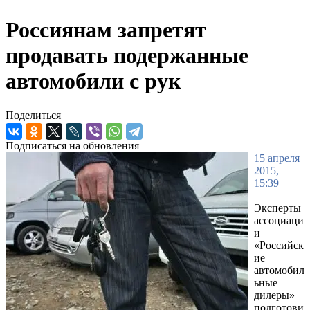
Россиянам запретят
продавать подержанные
автомобили с рук
Поделиться
Подписаться на обновления
15 апреля
2015,
15:39
Эксперты
ассоциаци
и
«Российск
ие
автомобил
ьные
дилеры»
подготови