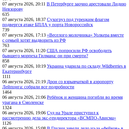
07 августа 2026, 20:11
В Петербурге заочно арестовали Лидию
Невзорову
635
07 августа 2026, 18:37
Сухогруз под турецким флагом
подвергся атаке БПЛА у порта Новороссийск
739
07 августа 2026, 17:13
«Веселого молочника» Уолкера вместе
с семьей хотят выдворить из РФ
763
07 августа 2026, 11:20
США попросили РФ освободить
бывшего морпеха Гилмана: он при смерти?
858
07 августа 2026, 10:19
Украина ударила по складу Wildberries в
Екатеринбурге
1111
06 августа 2026, 21:19
Дрон со взрывчаткой в аэропорту
Лейпцига: собрали все подробности
1464
06 августа 2026, 21:06
Ребёнок и женщина погибли во время
урагана в Смоленске
1324
06 августа 2026, 19:06
Суд на Урале приступил к
рассмотрению дела экс-гендиректора «ВСМПО-Ависма»
1126
06 августа 2026, 15:08
В Грузии завели дело из-за «фейков» в