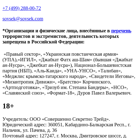
+7 (499) 288-00-72
sovsek@sovsek.com
*Организации и физические лица, внесённные в
перечень
террористов и экстремистов, деятельность которых
запрещена в Российской Федерации:
«Правый сектор», «Украинская повстанческая армия»
(УПА),«ИГИЛ», «Джабхат Фатх аш-Шам» (бывшая «Джабхат
ан-Нусра», «Джебхат ан-Нусра»), Национал-Большевистская
партия (НБП), «Аль-Каида», «УНА-УНСО», «Талибан»,
«Меджлис крымско-татарского народа», «Свидетели Иеговы»,
«Мизантропик Дивижн», «Братство» Корчинского,
«Артподготовка», «Тризуб им. Степана Бандеры», «НСО»,
«Славянский союз», «Формат-18», Дуров Павел Валерьевич.
18+
Учредитель: ООО «Совершенно Секретно Трейд».
Юридический адрес: 360051, Кабардино-Балкарская Респ., г.
Нальчик, ул. Пачева, д. 36
Почтовый адрес: 127247, г. Москва, Дмитровское шоссе, д.