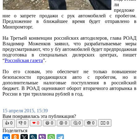
ли
предложе
ние о запрете продажи с рук автомобилей с пробегом.
Предложение в ближайшее время будет отправлено в
Минпромторг.
На Третьей конвенции российских автодилеров, глава РОАД
Владимир Моженков заявил, что разрабатываемые меры
предусматривают, что у б/у автомобилей будет предпродажная
подготовка в специальных дилерских центрах, пишет
“
Российская газета
”.
По его словам, это обеспечит не только повышение
безопасности продающихся авто с пробегом, но и
дополнительные налоговые поступления в российский
бюджет. В РОАД оценивают оборот вторичного авторынка в
России в три триллиона рублей в год.
15 апреля 2015, 15:39
Вам понравилась эта публикация?
👍
0
👎
0
❤
0
😆
0
😡
0
🤔
0
🙈
0
🧘‍♀️
0
Поделиться