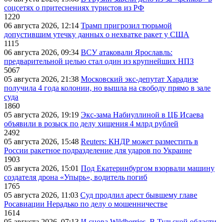
соцсетях о притеснениях туристов из РФ
1220
06 августа 2026, 12:14
Трамп пригрозил тюрьмой
допустившим утечку данных о нехватке ракет у США
1115
06 августа 2026, 09:34
ВСУ атаковали Ярославль:
предварительной целью стал один из крупнейших НПЗ
5067
05 августа 2026, 21:38
Московский экс-депутат Харадизе
получила 4 года колонии, но вышла на свободу прямо в зале
суда
1860
05 августа 2026, 19:19
Экс-зама Набиуллиной в ЦБ Исаева
объявили в розыск по делу хищения 4 млрд рублей
2492
05 августа 2026, 15:48
Reuters: КНДР может разместить в
России ракетное подразделение для ударов по Украине
1903
05 августа 2026, 15:01
Под Екатеринбургом взорвали машину
создателя дрона «Упырь», водитель погиб
1765
05 августа 2026, 11:03
Суд продлил арест бывшему главе
Росавиации Нерадько по делу о мошенничестве
1614
05 августа 2026, 07:13
И снова Wildberries. В Тульской области