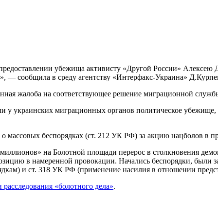
в предоставлении убежища активисту «Другой России» Алексею 
а», — сообщила в среду агентству «Интерфакс-Украина» Д.Курпе
ионная жалоба на соответствующее решение миграционной служ
и у украинских миграционных органов политическое убежище, о
 о массовых беспорядках (ст. 212 УК РФ) за акцию нацболов в 
ш миллионов» на Болотной площади перерос в столкновения дем
озицию в намеренной провокации. Начались беспорядки, были з
дкам) и ст. 318 УК РФ (применение насилия в отношении предст
 расследования «болотного дела»
.