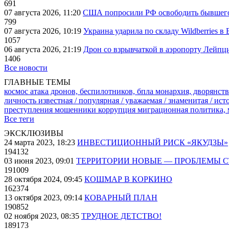
691
07 августа 2026, 11:20
США попросили РФ освободить бывшего 
799
07 августа 2026, 10:19
Украина ударила по складу Wildberries в
1057
06 августа 2026, 21:19
Дрон со взрывчаткой в аэропорту Лейпци
1406
Все новости
ГЛАВНЫЕ ТЕМЫ
космос
атака дронов, беспилотников, бпла
монархия, дворянств
личность известная / популярная / уважаемая / знаменитая / ис
преступления
мошенники
коррупция
миграционная политика,
Все теги
ЭКСКЛЮЗИВЫ
24 марта 2023, 18:23
ИНВЕСТИЦИОННЫЙ РИСК «ЯКУДЗЫ»
194132
03 июня 2023, 09:01
ТЕРРИТОРИИ НОВЫЕ — ПРОБЛЕМЫ 
191009
28 октября 2024, 09:45
КОШМАР В КОРКИНО
162374
13 октября 2023, 09:14
КОВАРНЫЙ ПЛАН
190852
02 ноября 2023, 08:35
ТРУДНОЕ ДЕТСТВО!
189173