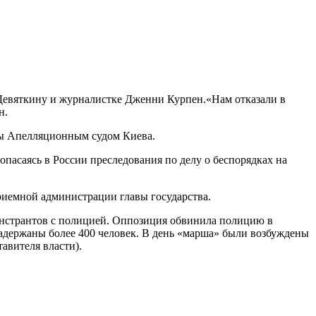
Девяткину и журналистке Дженни Курпен.«Нам отказали в
н.
бы Апелляционным судом Киева.
пасаясь в России преследования по делу о беспорядках на
приемной администрации главы государства.
онстрантов с полицией. Оппозиция обвинила полицию в
адержаны более 400 человек. В день «марша» были возбуждены
авителя власти).