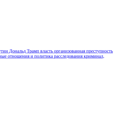
утин
Дональд Трамп
власть
организованная преступность
ные отношения и политика
расследования
криминал,