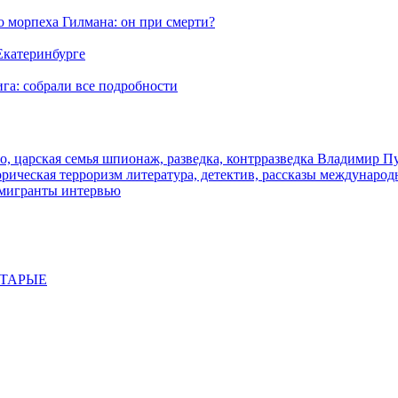
морпеха Гилмана: он при смерти?
 Екатеринбурге
га: собрали все подробности
о, царская семья
шпионаж, разведка, контрразведка
Владимир П
торическая
терроризм
литература, детектив, рассказы
международ
 мигранты
интервью
СТАРЫЕ