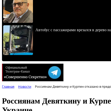
Автобус с пассажирами врезался в дерево н
Главная
Новости
Россиянам Девяткину и Курпен отказано в пред
Россиянам Девяткину и Курпе
Украине