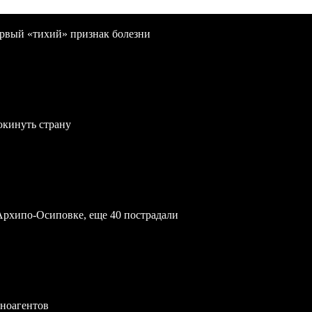
первый «тихий» признак болезни
окинуть страну
Архипо-Осиповке, еще 40 пострадали
иноагентов