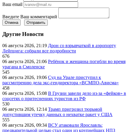
Ваш email
Введите Ваш комментарий
Отмена
Отправить
Другие Новости
06 августа 2026, 21:19
Дрон со взрывчаткой в аэропорту
Лейпцига: собрали все подробности
676
06 августа 2026, 21:06
Ребёнок и женщина погибли во время
урагана в Смоленске
545
06 августа 2026, 19:06
Суд на Урале приступил к
рассмотрению дела экс-гендиректора «ВСМПО-Ависма»
458
06 августа 2026, 15:08
В Грузии завели дело из-за «фейков» в
соцсетях о притеснениях туристов из РФ
530
06 августа 2026, 12:14
Трамп пригрозил тюрьмой
допустившим утечку данных о нехватке ракет у США
555
06 августа 2026, 09:34
ВСУ атаковали Ярославль:
предварительной целью стал один из крупнейших НПЗ