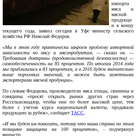
импорта
мяса и
мясной
продукци
и к концу
текущего года, заявил сегодня в Уфе министр сельского
хозяйства РФ Николай Федоров.
«Мы в этом году практически закроем проблему импортной
зависимости по мясу и мясопродуктам, — сказал он. —
Требования доктрины (продовольственной безопасности) —
самообеспеченность на 85 процентов. По итогам 2014 года
мы приблизились к 83 процентам, а в 2016 будем значительно
выше пороговых значений, и можем быть заметными
экспортерами мясной продукции».
По словам Федорова, производители мяса птицы, свинины и
говядины «просят открыть рынки других стран через
Россельхознадзор, чтобы они по более высокой цене, тем
более с учетом курса национальной валюты, продавали
продукцию за рубеж», сообщает
ТАСС
.
«И мы будем им помогать, потому что наша страна по этим
позициям защищена на 100 процентов»,
- подчеркнул
министр.