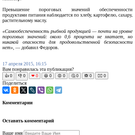
Превышение пороговых значений обеспеченности
продуктами питания наблюдается по хлебу, картофелю, сахару,
растительному маслу.
«Самообеспеченность рыбной продукцией — почти на уровне
пороговых значений: около 0,6 процента не хватает, но
никакой опасности для продовольственной безопасности
нет»,
— добавил Федоров.
17 апреля 2015, 16:15
Вам понравилась эта публикация?
👍
0
👎
0
❤
0
😆
0
😡
0
🤔
0
🙈
0
🧘‍♀️
0
Поделиться
Комментарии
Оставить комментарий
Ваше имя