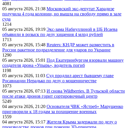
4081
05 августа 2026, 21:38
Московский экс-депутат Харадизе
получила 4 года колонии, но вышла на свободу прямо в зале
суда
1214
05 августа 2026, 19:19
Экс-зама Набиуллиной в ЦБ Исаева
объявили в розыск по делу хищения 4 млрд рублей
1713
05 августа 2026, 15:48
Reuters: КНДР может разместить в
России ракетное подразделение для ударов по Украине
1290
05 августа 2026, 15:01
Под Екатеринбургом взорвали машину
создателя дрона «Упырь», водитель погиб
1198
05 августа 2026, 11:03
Суд продлил арест бывшему главе
Росавиации Нерадько по делу о мошенничестве
1073
05 августа 2026, 07:13
И снова Wildberries. В Тульской области
после атаки дронов горит сортировочный центр
5249
04 августа 2026, 21:20
Основателя ЧВК «Ястреб» Марущенко
приговорили к 18 годам за похищение военных
1559
04 августа 2026, 15:17
Жителя Крыма задержали по делу о
производстве дронов при помощи 3D‑принтера