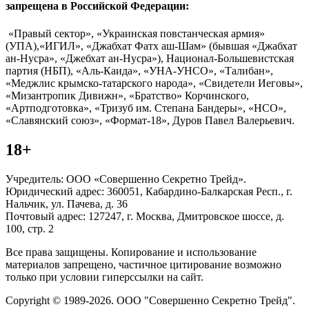
запрещена в Российской Федерации:
«Правый сектор», «Украинская повстанческая армия»
(УПА),«ИГИЛ», «Джабхат Фатх аш-Шам» (бывшая «Джабхат
ан-Нусра», «Джебхат ан-Нусра»), Национал-Большевистская
партия (НБП), «Аль-Каида», «УНА-УНСО», «Талибан»,
«Меджлис крымско-татарского народа», «Свидетели Иеговы»,
«Мизантропик Дивижн», «Братство» Корчинского,
«Артподготовка», «Тризуб им. Степана Бандеры», «НСО»,
«Славянский союз», «Формат-18», Дуров Павел Валерьевич.
18+
Учредитель: ООО «Совершенно Секретно Трейд».
Юридический адрес: 360051, Кабардино-Балкарская Респ., г.
Нальчик, ул. Пачева, д. 36
Почтовый адрес: 127247, г. Москва, Дмитровское шоссе, д.
100, стр. 2
Все права защищены. Копирование и использование
материалов запрещено, частичное цитирование возможно
только при условии гиперссылки на сайт.
Copyright © 1989-2026. ООО "Совершенно Секретно Трейд".