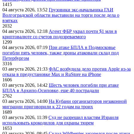
1415
04 августа 2026, 13:52
Грузовики экс-начальника ГАИ
Волгоградской области выставили на торги после дела о
взятках
2032
04 августа 2026, 12:18
Агент ФБР украл почти $1 млн в
криптовалюте со счетов подозреваемого
1299
04 августа 2026, 07:19
При атаке БПЛА в Подмосковье
погибли пять человек, также дроны атаковали склад под
Петербургом
3316
03 августа 2026, 21:33
ФАС возбудила дело против Apple из-за
отказа в предустановке Max и RuStore на iPhone
1606
03 августа 2026, 14:42
Шесть человек погибли при атаке
БПЛА в Архипо-Осиповке, еще 40 пострадали
2762
03 августа 2026, 14:00
На Кубани организаторов незаконной
миграции приговорили к 22 годам на троих
1689
03 августа 2026, 11:39
Суд не разрешил властям Израиля
использовать крокодилов для охраны тюрем
1653
03 августа 2026, 08:45
Склад Wildberries загорелся после атаки