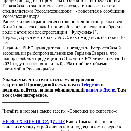
продуктов водного промысла и соответствия требованиям
Евразийского экономического союза, а также ее анализа
специалистами Россельхознадзора”, - говорится в сообщении
Россельхознадзора.
Ранее, 7 июля ограничения на экспорт японской рыбы ввел
Китай после того, как Япония объявила о решении сбросить
воды с атомной электростанции “Фукусима-1”.
Период сброса всей воды с АЭС, как ожидается, составит 30
лет.
Издание “РБК” приводит слова президента Всероссийской
ассоциации рыбопромышленников Германа Зверева, что
импорт рыбной продукции из Японии в РФ незначителен. В
2021 году он составил лишь 0,25% от общих объемов
ввозимой в Россию рыбы.
Уважаемые читатели газеты «Совершенно
секретно»! Присоединяйтесь к нам
в Telegram
и
подписывайтесь на наш официальный
канал в Дзене
. Там
все самое интересное.
____________________
Читайте в новом номере газеты «Совершенно секретно»:
НЕ ВСЕХ ЕЩЕ ПОСАДИЛИ?
Как в Томске обычный
конфликт между стройконтролем и подрядчиком перерос в