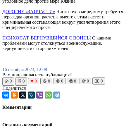
уголовное дело против мэра Кляйна
ДОРОГИЕ «ЗАПЧАСТИ»
Число тех в мире, кому требуется
пересадка органов, растет, а вместе с этим растет и
криминальная составляющая вокруг удовлетворения этого
специфического спроса
ПСИХОПАТ, ВЕРНУВШИЙСЯ С ВОЙНЫ
С какими
проблемами могут столкнуться военнослужащие,
вернувшиеся из «горячих» точек
16 октября 2023, 12:08
Вам понравилась эта публикация?
👍
0
👎
0
❤
0
😆
0
😡
0
🤔
0
🙈
0
🧘‍♀️
0
Поделиться
Комментарии
Оставить комментарий