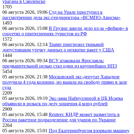
урагана в Смоленске
1705
06 августа 2026, 19:06
Суд на Урале приступил к
рассмотрению дела экс-гендиректора «ВСМПО-Ависма»
1493
06 августа 2026, 15:08
В Грузии завели дело из-за «фейков» в
соцсетях о притеснениях туристов из РФ
1572
06 августа 2026, 12:14
Трамп пригрозил тюрьмой
допустившим утечку данных о нехватке ракет у США
1444
06 августа 2026, 09:34
ВСУ атаковали Ярославль:
предварительной целью стал один из крупнейших НПЗ
5454
05 августа 2026, 21:38
Московский экс-депутат Харадизе
получила 4 года колонии, но вышла на свободу прямо в зале
суда
2209
05 августа 2026, 19:19
Экс-зама Набиуллиной в ЦБ Исаева
объявили в розыск по делу хищения 4 млрд рублей
2909
05 августа 2026, 15:48
Reuters: КНДР может разместить в
России ракетное подразделение для ударов по Украине
2264
05 августа 2026, 15:01
Под Екатеринбургом взорвали машину