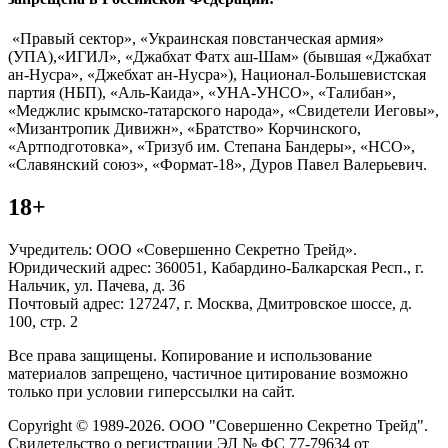
«Правый сектор», «Украинская повстанческая армия»
(УПА),«ИГИЛ», «Джабхат Фатх аш-Шам» (бывшая «Джабхат
ан-Нусра», «Джебхат ан-Нусра»), Национал-Большевистская
партия (НБП), «Аль-Каида», «УНА-УНСО», «Талибан»,
«Меджлис крымско-татарского народа», «Свидетели Иеговы»,
«Мизантропик Дивижн», «Братство» Корчинского,
«Артподготовка», «Тризуб им. Степана Бандеры», «НСО»,
«Славянский союз», «Формат-18», Дуров Павел Валерьевич.
18+
Учредитель: ООО «Совершенно Секретно Трейд».
Юридический адрес: 360051, Кабардино-Балкарская Респ., г.
Нальчик, ул. Пачева, д. 36
Почтовый адрес: 127247, г. Москва, Дмитровское шоссе, д.
100, стр. 2
Все права защищены. Копирование и использование
материалов запрещено, частичное цитирование возможно
только при условии гиперссылки на сайт.
Copyright © 1989-2026. ООО "Совершенно Секретно Трейд".
Свидетельство о регистрации ЭЛ № ФС 77-79634 от