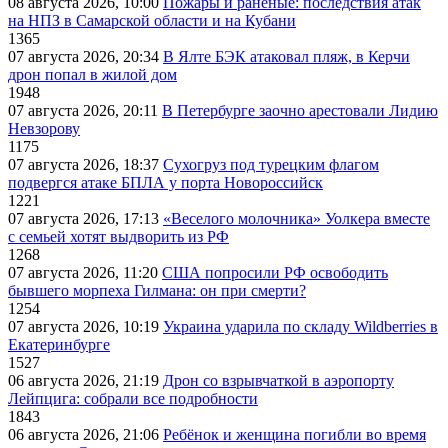
08 августа 2026, 10:00
Пожары и раненые: последствия атак
на НПЗ в Самарской области и на Кубани
1365
07 августа 2026, 20:34
В Ялте БЭК атаковал пляж, в Керчи
дрон попал в жилой дом
1948
07 августа 2026, 20:11
В Петербурге заочно арестовали Лидию
Невзорову
1175
07 августа 2026, 18:37
Сухогруз под турецким флагом
подвергся атаке БПЛА у порта Новороссийск
1221
07 августа 2026, 17:13
«Веселого молочника» Уолкера вместе
с семьей хотят выдворить из РФ
1268
07 августа 2026, 11:20
США попросили РФ освободить
бывшего морпеха Гилмана: он при смерти?
1254
07 августа 2026, 10:19
Украина ударила по складу Wildberries в
Екатеринбурге
1527
06 августа 2026, 21:19
Дрон со взрывчаткой в аэропорту
Лейпцига: собрали все подробности
1843
06 августа 2026, 21:06
Ребёнок и женщина погибли во время