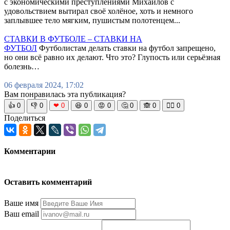
с экономическими преступлениями Михайлов с
удовольствием вытирал своё холёное, хоть и немного
заплывшее тело мягким, пушистым полотенцем...
СТАВКИ В ФУТБОЛЕ – СТАВКИ НА
ФУТБОЛ
Футболистам делать ставки на футбол запрещено,
но они всё равно их делают. Что это? Глупость или серьёзная
болезнь…
06 февраля 2024, 17:02
Вам понравилась эта публикация?
👍
0
👎
0
❤
0
😆
0
😡
0
🤔
0
🙈
0
🧘‍♀️
0
Поделиться
Комментарии
Оставить комментарий
Ваше имя
Ваш email