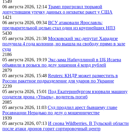
1549
06 августа 2026, 12:14
Трамп пригрозил тюрьмой
допустившим утечку данных о нехватке ракет у США
1421
06 августа 2026, 09:34
ВСУ атаковали Ярославль:
предварительной целью стал один из крупнейших НПЗ
5430
05 августа 2026, 21:38
Московский экс-депутат Харадизе
получила 4 года колонии, но вышла на свободу прямо в зале
суда
2186
05 августа 2026, 19:19
Экс-зама Набиуллиной в ЦБ Исаева
объявили в розыск по делу хищения 4 млрд рублей
2879
05 августа 2026, 15:48
Reuters: КНДР может разместить в
России ракетное подразделение для ударов по Украине
2239
05 августа 2026, 15:01
Под Екатеринбургом взорвали машину
создателя дрона «Упырь», водитель погиб
2085
05 августа 2026, 11:03
Суд продлил арест бывшему главе
Росавиации Нерадько по делу о мошенничестве
1939
05 августа 2026, 07:13
И снова Wildberries. В Тульской области
после атаки дронов горит сортировочный центр