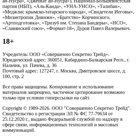
ан-Нусра», «Джебхат ан-Нусра»), Национал-Большевистская
партия (НБП), «Аль-Каида», «УНА-УНСО», «Талибан»,
«Меджлис крымско-татарского народа», «Свидетели Иеговы»,
«Мизантропик Дивижн», «Братство» Корчинского,
«Артподготовка», «Тризуб им. Степана Бандеры», «НСО»,
«Славянский союз», «Формат-18», Дуров Павел Валерьевич.
18+
Учредитель: ООО «Совершенно Секретно Трейд».
Юридический адрес: 360051, Кабардино-Балкарская Респ., г.
Нальчик, ул. Пачева, д. 36
Почтовый адрес: 127247, г. Москва, Дмитровское шоссе, д.
100, стр. 2
Все права защищены. Копирование и использование
материалов запрещено, частичное цитирование возможно
только при условии гиперссылки на сайт.
Copyright © 1989-2026. ООО "Совершенно Секретно Трейд".
Свидетельство о регистрации ЭЛ № ФС 77-79634 от
25.12.2020 г., выдано Федеральной службой по надзору в
сфере связи, информационных технологий и массовых
коммуникаций.