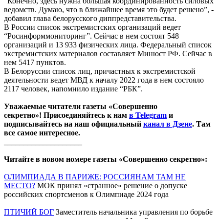
"Конечно, здесь нужна большая координированность силовых
ведомств. Думаю, что в ближайшее время это будет решено”, -
добавил глава белорусского диппредставительства.
В России список экстремистских организаций ведет
“Росинформмониторинг”. Сейчас в нем состоят 548
организаций и 13 933 физических лица. Федеральный список
экстремистских материалов составляет Минюст РФ. Сейчас в
нем 5417 пунктов.
В Белоруссии список лиц, причастных к экстремистской
деятельности ведет МВД к началу 2022 года в нем состояло
2117 человек, напомнило издание “РБК”.
Уважаемые читатели газеты «Совершенно
секретно»! Присоединяйтесь к нам
в Telegram
и
подписывайтесь на наш официальный
канал в Дзене
. Там
все самое интересное.
____________________
Читайте в новом номере газеты «Совершенно секретно»:
ОЛИМПИАДА В ПАРИЖЕ: РОССИЯНАМ ТАМ НЕ
МЕСТО?
МОК принял «странное» решение о допуске
российских спортсменов к Олимпиаде 2024 года
ПТИЧИЙ БОГ
Заместитель начальника управления по борьбе