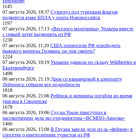
Невзорову
1145
07 августа 2026, 18:37
Сухогруз под турецким флагом
подвергся атаке БПЛА у порта Новороссийск
1197
07 августа 2026, 17:13
«Веселого молочника» Уолкера вместе
с семьей хотят выдворить из РФ
1238
07 августа 2026, 11:20
США попросили РФ освободить
бывшего морпеха Гилмана: он при смерти?
1224
07 августа 2026, 10:19
Украина ударила по складу Wildberries в
Екатеринбурге
1498
06 августа 2026, 21:19
Дрон со взрывчаткой в аэропорту
Лейпцига: собрали все подробности
1818
06 августа 2026, 21:06
Ребёнок и женщина погибли во время
урагана в Смоленске
1678
06 августа 2026, 19:06
Суд на Урале приступил к
рассмотрению дела экс-гендиректора «ВСМПО-Ависма»
1466
06 августа 2026, 15:08
В Грузии завели дело из-за «фейков» в
соцсетях о притеснениях туристов из РФ