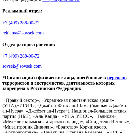
Рекламный отдел:
+7 (499) 288-00-72
reklama@sovsek.com
Отдел распространения:
+7 (499) 288-00-72
sovsek@sovsek.com
*Организации и физические лица, внесённные в
перечень
террористов и экстремистов, деятельность которых
запрещена в Российской Федерации:
«Правый сектор», «Украинская повстанческая армия»
(УПА),«ИГИЛ», «Джабхат Фатх аш-Шам» (бывшая «Джабхат
ан-Нусра», «Джебхат ан-Нусра»), Национал-Большевистская
партия (НБП), «Аль-Каида», «УНА-УНСО», «Талибан»,
«Меджлис крымско-татарского народа», «Свидетели Иеговы»,
«Мизантропик Дивижн», «Братство» Корчинского,
«Артподготовка», «Тризуб им. Степана Бандеры», «НСО»,