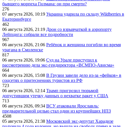
бывшего морпеха Гилмана: он при смерти?
276
07 августа 2026, 10:19
Украина ударила по складу Wildberries в
Екатеринбурге
462
06 августа 2026, 21:19
Дрон со взрывчаткой в аэропорту
Лейпцига: собрали все подробности
967
06 августа 2026, 21:06
Ребёнок и женщина погибли во время
урагана в Смоленске
817
06 августа 2026, 19:06
Суд на Урале приступил к
рассмотрению дела экс-гендиректора «ВСМПО-Ависма»
664
06 августа 2026, 15:08
В Грузии завели дело из-за «фейков» в
соцсетях о притеснениях туристов из РФ
723
06 августа 2026, 12:14
Трамп пригрозил тюрьмой
допустившим утечку данных о нехватке ракет у США
713
06 августа 2026, 09:34
ВСУ атаковали Ярославль:
предварительной целью стал один из крупнейших НПЗ
4508
05 августа 2026, 21:38
Московский экс-депутат Харадизе
получила 4 года колонии, но вышла на свободу прямо в зале