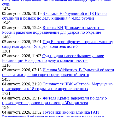
суда
1434
05 августа 2026, 19:19
Экс-зама Набиуллиной в ЦБ Исаева
объявили в розыск по делу хищения 4 млрд рублей
1949
05 августа 2026, 15:48
Reuters: КНДР может разместить в
России ракетное подразделение для ударов по Украине
1468
05 августа 2026, 15:01
Под Екатеринбургом взорвали машину
создателя дрона «Упырь», водитель погиб
1361
05 августа 2026, 11:03
Суд продлил арест бывшему главе
Росавиации Нерадько по делу о мошенничестве
1216
05 августа 2026, 07:13
И снова Wildberries. В Тульской области
после атаки дронов горит сортировочный центр
5455
04 августа 2026, 21:20
Основателя ЧВК «Ястреб» Марущенко
приговорили к 18 годам за похищение военных
1731
04 августа 2026, 15:17
Жителя Крыма задержали по делу о
производстве дронов при помощи 3D‑принтера
1546
04 августа 2026, 13:52
Грузовики экс-начальника ГАИ
Волгоградской области выставили на торги после дела о