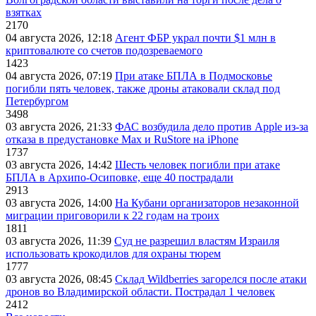
взятках
2170
04 августа 2026, 12:18
Агент ФБР украл почти $1 млн в
криптовалюте со счетов подозреваемого
1423
04 августа 2026, 07:19
При атаке БПЛА в Подмосковье
погибли пять человек, также дроны атаковали склад под
Петербургом
3498
03 августа 2026, 21:33
ФАС возбудила дело против Apple из-за
отказа в предустановке Max и RuStore на iPhone
1737
03 августа 2026, 14:42
Шесть человек погибли при атаке
БПЛА в Архипо-Осиповке, еще 40 пострадали
2913
03 августа 2026, 14:00
На Кубани организаторов незаконной
миграции приговорили к 22 годам на троих
1811
03 августа 2026, 11:39
Суд не разрешил властям Израиля
использовать крокодилов для охраны тюрем
1777
03 августа 2026, 08:45
Склад Wildberries загорелся после атаки
дронов во Владимирской области. Пострадал 1 человек
2412