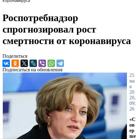
коронавируса
Роспотребнадзор
спрогнозировал рост
смертности от коронавируса
Поделиться
Подписаться на обновления
25
ма
я
20
20,
09:
26
«С
ов
ер
ше