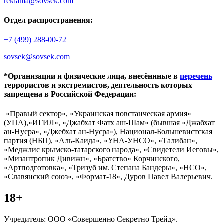
reklama@sovsek.com
Отдел распространения:
+7 (499) 288-00-72
sovsek@sovsek.com
*Организации и физические лица, внесённные в
перечень
террористов и экстремистов, деятельность которых
запрещена в Российской Федерации:
«Правый сектор», «Украинская повстанческая армия»
(УПА),«ИГИЛ», «Джабхат Фатх аш-Шам» (бывшая «Джабхат
ан-Нусра», «Джебхат ан-Нусра»), Национал-Большевистская
партия (НБП), «Аль-Каида», «УНА-УНСО», «Талибан»,
«Меджлис крымско-татарского народа», «Свидетели Иеговы»,
«Мизантропик Дивижн», «Братство» Корчинского,
«Артподготовка», «Тризуб им. Степана Бандеры», «НСО»,
«Славянский союз», «Формат-18», Дуров Павел Валерьевич.
18+
Учредитель: ООО «Совершенно Секретно Трейд».