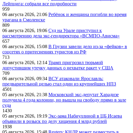
Лейпцига: собрали все подробности
959
06 августа 2026, 21:06
Ребёнок и женщина погибли во время
урагана в Смоленске
809
06 августа 2026, 19:06
Суд на Урале приступил к
рассмотрению дела экс-гендиректора «ВСМПО-Ависма»
657
06 августа 2026, 15:08
В Грузии завели дело из-за «фейков» в
соцсетях о притеснениях туристов из РФ
713
06 августа 2026, 12:14
Трамп пригрозил тюрьмой
допустившим утечку данных о нехватке ракет у США
709
06 августа 2026, 09:34
ВСУ атаковали Ярославль:
предварительной целью стал один из крупнейших НПЗ
4501
05 августа 2026, 21:38
Московский экс-депутат Харадизе
получила 4 года колонии, но вышла на свободу прямо в зале
суда
1430
05 августа 2026, 19:19
Экс-зама Набиуллиной в ЦБ Исаева
объявили в розыск по делу хищения 4 млрд рублей
1938
05 августа 2026, 15:48
Reuters: КНДР может разместить в