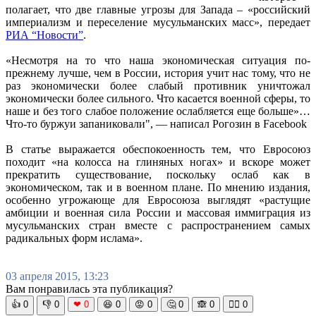
полагает, что две главные угрозы для Запада – «российский
империализм и переселение мусульманских масс», передает
РИА “Новости”
.
«Несмотря на то что наша экономическая ситуация по-
прежнему лучше, чем в России, история учит нас тому, что не
раз экономически более слабый противник уничтожал
экономически более сильного. Что касается военной сферы, то
наше и без того слабое положение ослабляется еще больше»…
Что-то буржуи запаниковали", — написал Рогозин в Facebook
В статье выражается обеспокоенность тем, что Евросоюз
походит «на колосса на глиняных ногах» и вскоре может
прекратить существование, поскольку ослаб как в
экономическом, так и в военном плане. По мнению издания,
особенно угрожающе для Евросоюза выглядят «растущие
амбиции и военная сила России и массовая иммиграция из
мусульманских стран вместе с распространением самых
радикальных форм ислама».
03 апреля 2015, 13:23
Вам понравилась эта публикация?
👍
0
👎
0
❤
0
😆
0
😡
0
🤔
0
🙈
0
🧘‍♀️
0