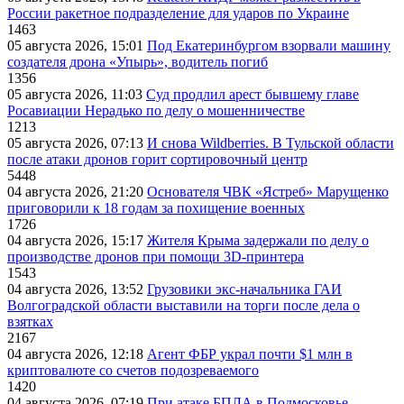
России ракетное подразделение для ударов по Украине
1463
05 августа 2026, 15:01
Под Екатеринбургом взорвали машину
создателя дрона «Упырь», водитель погиб
1356
05 августа 2026, 11:03
Суд продлил арест бывшему главе
Росавиации Нерадько по делу о мошенничестве
1213
05 августа 2026, 07:13
И снова Wildberries. В Тульской области
после атаки дронов горит сортировочный центр
5448
04 августа 2026, 21:20
Основателя ЧВК «Ястреб» Марущенко
приговорили к 18 годам за похищение военных
1726
04 августа 2026, 15:17
Жителя Крыма задержали по делу о
производстве дронов при помощи 3D‑принтера
1543
04 августа 2026, 13:52
Грузовики экс-начальника ГАИ
Волгоградской области выставили на торги после дела о
взятках
2167
04 августа 2026, 12:18
Агент ФБР украл почти $1 млн в
криптовалюте со счетов подозреваемого
1420
04 августа 2026, 07:19
При атаке БПЛА в Подмосковье