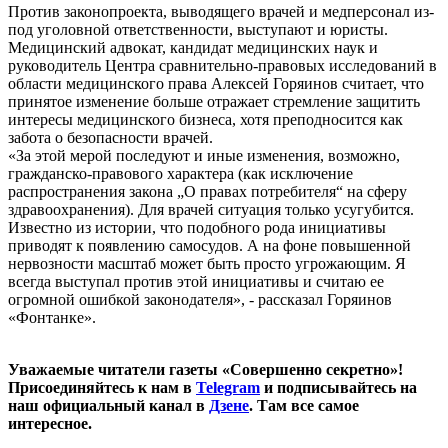
Против законопроекта, выводящего врачей и медперсонал из-
под уголовной ответственности, выступают и юристы.
Медицинский адвокат, кандидат медицинских наук и
руководитель Центра сравнительно-правовых исследований в
области медицинского права Алексей Горяинов считает, что
принятое изменение больше отражает стремление защитить
интересы медицинского бизнеса, хотя преподносится как
забота о безопасности врачей.
«За этой мерой последуют и иные изменения, возможно,
гражданско-правового характера (как исключение
распространения закона „О правах потребителя“ на сферу
здравоохранения). Для врачей ситуация только усугубится.
Известно из истории, что подобного рода инициативы
приводят к появлению самосудов. А на фоне повышенной
нервозности масштаб может быть просто угрожающим. Я
всегда выступал против этой инициативы и считаю ее
огромной ошибкой законодателя», - рассказал Горяинов
«Фонтанке».
Уважаемые читатели газеты «Совершенно секретно»!
Присоединяйтесь к нам в
Telegram
и подписывайтесь на
наш официальный канал в
Дзене
. Там все самое
интересное.
____________________