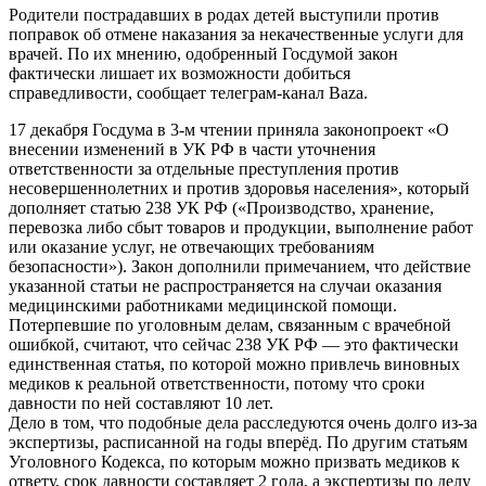
Родители пострадавших в родах детей выступили против
поправок об отмене наказания за некачественные услуги для
врачей. По их мнению, одобренный Госдумой закон
фактически лишает их возможности добиться
справедливости, сообщает телеграм-канал Baza.
17 декабря Госдума в 3-м чтении приняла законопроект «О
внесении изменений в УК РФ в части уточнения
ответственности за отдельные преступления против
несовершеннолетних и против здоровья населения», который
дополняет статью 238 УК РФ («Производство, хранение,
перевозка либо сбыт товаров и продукции, выполнение работ
или оказание услуг, не отвечающих требованиям
безопасности»). Закон дополнили примечанием, что действие
указанной статьи не распространяется на случаи оказания
медицинскими работниками медицинской помощи.
Потерпевшие по уголовным делам, связанным с врачебной
ошибкой, считают, что сейчас 238 УК РФ — это фактически
единственная статья, по которой можно привлечь виновных
медиков к реальной ответственности, потому что сроки
давности по ней составляют 10 лет.
Дело в том, что подобные дела расследуются очень долго из-за
экспертизы, расписанной на годы вперёд. По другим статьям
Уголовного Кодекса, по которым можно призвать медиков к
ответу, срок давности составляет 2 года, а экспертизы по делу