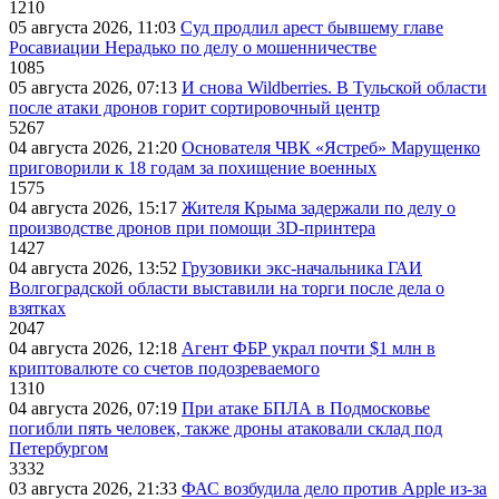
1210
05 августа 2026, 11:03
Суд продлил арест бывшему главе
Росавиации Нерадько по делу о мошенничестве
1085
05 августа 2026, 07:13
И снова Wildberries. В Тульской области
после атаки дронов горит сортировочный центр
5267
04 августа 2026, 21:20
Основателя ЧВК «Ястреб» Марущенко
приговорили к 18 годам за похищение военных
1575
04 августа 2026, 15:17
Жителя Крыма задержали по делу о
производстве дронов при помощи 3D‑принтера
1427
04 августа 2026, 13:52
Грузовики экс-начальника ГАИ
Волгоградской области выставили на торги после дела о
взятках
2047
04 августа 2026, 12:18
Агент ФБР украл почти $1 млн в
криптовалюте со счетов подозреваемого
1310
04 августа 2026, 07:19
При атаке БПЛА в Подмосковье
погибли пять человек, также дроны атаковали склад под
Петербургом
3332
03 августа 2026, 21:33
ФАС возбудила дело против Apple из-за