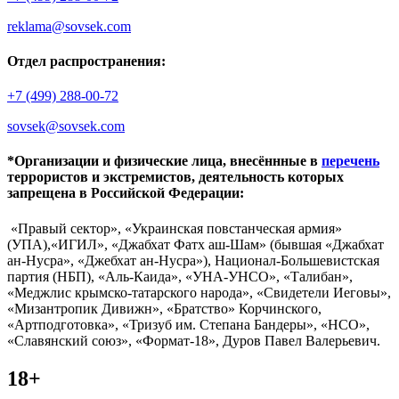
reklama@sovsek.com
Отдел распространения:
+7 (499) 288-00-72
sovsek@sovsek.com
*Организации и физические лица, внесённные в
перечень
террористов и экстремистов, деятельность которых
запрещена в Российской Федерации:
«Правый сектор», «Украинская повстанческая армия»
(УПА),«ИГИЛ», «Джабхат Фатх аш-Шам» (бывшая «Джабхат
ан-Нусра», «Джебхат ан-Нусра»), Национал-Большевистская
партия (НБП), «Аль-Каида», «УНА-УНСО», «Талибан»,
«Меджлис крымско-татарского народа», «Свидетели Иеговы»,
«Мизантропик Дивижн», «Братство» Корчинского,
«Артподготовка», «Тризуб им. Степана Бандеры», «НСО»,
«Славянский союз», «Формат-18», Дуров Павел Валерьевич.
18+