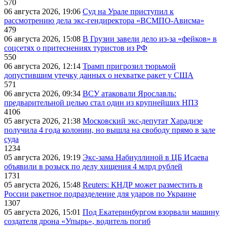
570
06 августа 2026, 19:06
Суд на Урале приступил к
рассмотрению дела экс-гендиректора «ВСМПО-Ависма»
479
06 августа 2026, 15:08
В Грузии завели дело из-за «фейков» в
соцсетях о притеснениях туристов из РФ
550
06 августа 2026, 12:14
Трамп пригрозил тюрьмой
допустившим утечку данных о нехватке ракет у США
571
06 августа 2026, 09:34
ВСУ атаковали Ярославль:
предварительной целью стал один из крупнейших НПЗ
4106
05 августа 2026, 21:38
Московский экс-депутат Харадизе
получила 4 года колонии, но вышла на свободу прямо в зале
суда
1234
05 августа 2026, 19:19
Экс-зама Набиуллиной в ЦБ Исаева
объявили в розыск по делу хищения 4 млрд рублей
1731
05 августа 2026, 15:48
Reuters: КНДР может разместить в
России ракетное подразделение для ударов по Украине
1307
05 августа 2026, 15:01
Под Екатеринбургом взорвали машину
создателя дрона «Упырь», водитель погиб