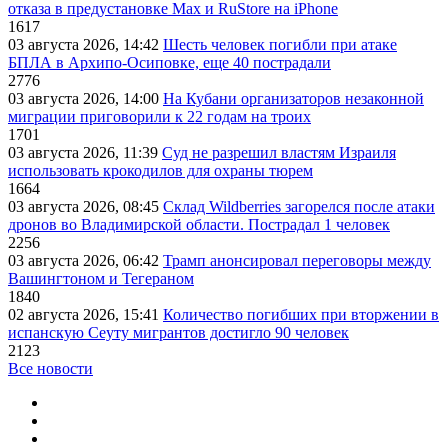
отказа в предустановке Max и RuStore на iPhone
1617
03 августа 2026, 14:42
Шесть человек погибли при атаке
БПЛА в Архипо-Осиповке, еще 40 пострадали
2776
03 августа 2026, 14:00
На Кубани организаторов незаконной
миграции приговорили к 22 годам на троих
1701
03 августа 2026, 11:39
Суд не разрешил властям Израиля
использовать крокодилов для охраны тюрем
1664
03 августа 2026, 08:45
Склад Wildberries загорелся после атаки
дронов во Владимирской области. Пострадал 1 человек
2256
03 августа 2026, 06:42
Трамп анонсировал переговоры между
Вашингтоном и Тегераном
1840
02 августа 2026, 15:41
Количество погибших при вторжении в
испанскую Сеуту мигрантов достигло 90 человек
2123
Все новости