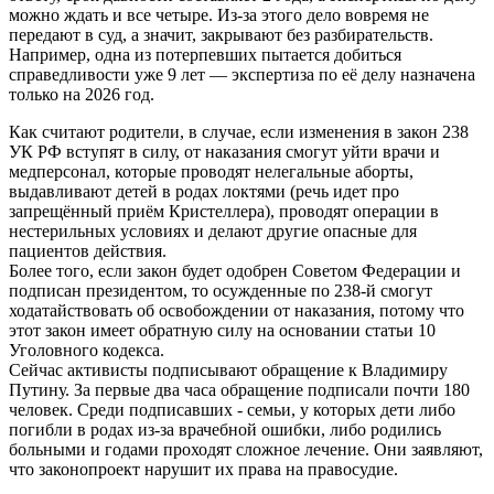
можно ждать и все четыре. Из-за этого дело вовремя не
передают в суд, а значит, закрывают без разбирательств.
Например, одна из потерпевших пытается добиться
справедливости уже 9 лет — экспертиза по её делу назначена
только на 2026 год.
Как считают родители, в случае, если изменения в закон 238
УК РФ вступят в силу, от наказания смогут уйти врачи и
медперсонал, которые проводят нелегальные аборты,
выдавливают детей в родах локтями (речь идет про
запрещённый приём Кристеллера), проводят операции в
нестерильных условиях и делают другие опасные для
пациентов действия.
Более того, если закон будет одобрен Советом Федерации и
подписан президентом, то осужденные по 238-й смогут
ходатайствовать об освобождении от наказания, потому что
этот закон имеет обратную силу на основании статьи 10
Уголовного кодекса.
Сейчас активисты подписывают обращение к Владимиру
Путину. За первые два часа обращение подписали почти 180
человек. Среди подписавших - семьи, у которых дети либо
погибли в родах из-за врачебной ошибки, либо родились
больными и годами проходят сложное лечение. Они заявляют,
что законопроект нарушит их права на правосудие.