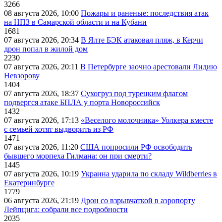
3266
08 августа 2026, 10:00
Пожары и раненые: последствия атак
на НПЗ в Самарской области и на Кубани
1681
07 августа 2026, 20:34
В Ялте БЭК атаковал пляж, в Керчи
дрон попал в жилой дом
2230
07 августа 2026, 20:11
В Петербурге заочно арестовали Лидию
Невзорову
1404
07 августа 2026, 18:37
Сухогруз под турецким флагом
подвергся атаке БПЛА у порта Новороссийск
1432
07 августа 2026, 17:13
«Веселого молочника» Уолкера вместе
с семьей хотят выдворить из РФ
1471
07 августа 2026, 11:20
США попросили РФ освободить
бывшего морпеха Гилмана: он при смерти?
1445
07 августа 2026, 10:19
Украина ударила по складу Wildberries в
Екатеринбурге
1779
06 августа 2026, 21:19
Дрон со взрывчаткой в аэропорту
Лейпцига: собрали все подробности
2035