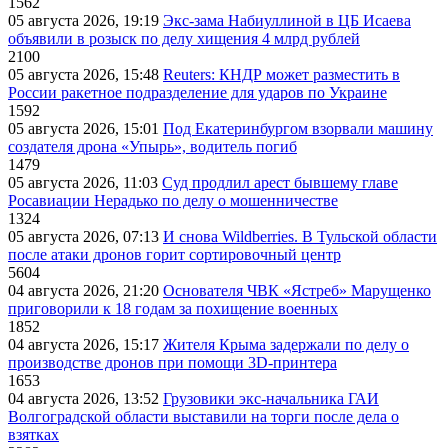
1562
05 августа 2026, 19:19
Экс-зама Набиуллиной в ЦБ Исаева
объявили в розыск по делу хищения 4 млрд рублей
2100
05 августа 2026, 15:48
Reuters: КНДР может разместить в
России ракетное подразделение для ударов по Украине
1592
05 августа 2026, 15:01
Под Екатеринбургом взорвали машину
создателя дрона «Упырь», водитель погиб
1479
05 августа 2026, 11:03
Суд продлил арест бывшему главе
Росавиации Нерадько по делу о мошенничестве
1324
05 августа 2026, 07:13
И снова Wildberries. В Тульской области
после атаки дронов горит сортировочный центр
5604
04 августа 2026, 21:20
Основателя ЧВК «Ястреб» Марущенко
приговорили к 18 годам за похищение военных
1852
04 августа 2026, 15:17
Жителя Крыма задержали по делу о
производстве дронов при помощи 3D‑принтера
1653
04 августа 2026, 13:52
Грузовики экс-начальника ГАИ
Волгоградской области выставили на торги после дела о
взятках