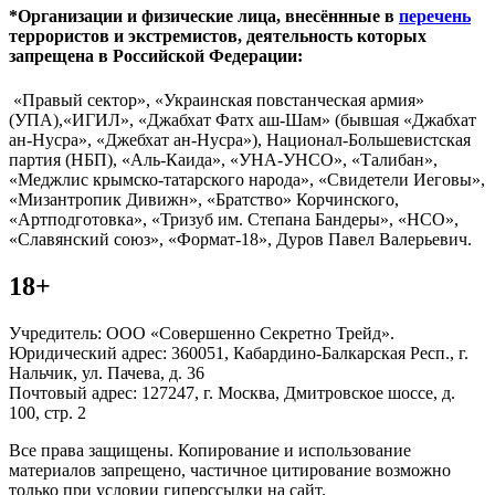
*Организации и физические лица, внесённные в
перечень
террористов и экстремистов, деятельность которых
запрещена в Российской Федерации:
«Правый сектор», «Украинская повстанческая армия»
(УПА),«ИГИЛ», «Джабхат Фатх аш-Шам» (бывшая «Джабхат
ан-Нусра», «Джебхат ан-Нусра»), Национал-Большевистская
партия (НБП), «Аль-Каида», «УНА-УНСО», «Талибан»,
«Меджлис крымско-татарского народа», «Свидетели Иеговы»,
«Мизантропик Дивижн», «Братство» Корчинского,
«Артподготовка», «Тризуб им. Степана Бандеры», «НСО»,
«Славянский союз», «Формат-18», Дуров Павел Валерьевич.
18+
Учредитель: ООО «Совершенно Секретно Трейд».
Юридический адрес: 360051, Кабардино-Балкарская Респ., г.
Нальчик, ул. Пачева, д. 36
Почтовый адрес: 127247, г. Москва, Дмитровское шоссе, д.
100, стр. 2
Все права защищены. Копирование и использование
материалов запрещено, частичное цитирование возможно
только при условии гиперссылки на сайт.