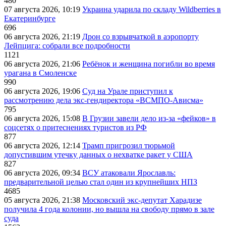
480
07 августа 2026, 10:19
Украина ударила по складу Wildberries в
Екатеринбурге
696
06 августа 2026, 21:19
Дрон со взрывчаткой в аэропорту
Лейпцига: собрали все подробности
1121
06 августа 2026, 21:06
Ребёнок и женщина погибли во время
урагана в Смоленске
990
06 августа 2026, 19:06
Суд на Урале приступил к
рассмотрению дела экс-гендиректора «ВСМПО-Ависма»
795
06 августа 2026, 15:08
В Грузии завели дело из-за «фейков» в
соцсетях о притеснениях туристов из РФ
877
06 августа 2026, 12:14
Трамп пригрозил тюрьмой
допустившим утечку данных о нехватке ракет у США
827
06 августа 2026, 09:34
ВСУ атаковали Ярославль:
предварительной целью стал один из крупнейших НПЗ
4685
05 августа 2026, 21:38
Московский экс-депутат Харадизе
получила 4 года колонии, но вышла на свободу прямо в зале
суда