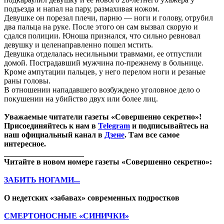
подъезда и напал на пару, размахивая ножом.
Девушке он порезал плечи, парню — ноги и голову, отрубил
два пальца на руке. После этого он сам вызвал скорую и
сдался полиции. Юноша признался, что сильно ревновал
девушку и целенаправленно пошел мстить.
Девушка отделалась несильными травмами, ее отпустили
домой. Пострадавший мужчина по-прежнему в больнице.
Кроме ампутации пальцев, у него перелом ноги и резаные
раны головы.
В отношении нападавшего возбуждено уголовное дело о
покушении на убийство двух или более лиц.
Уважаемые читатели газеты «Совершенно секретно»!
Присоединяйтесь к нам в
Telegram
и подписывайтесь на
наш официальный канал в
Дзене
. Там все самое
интересное.
____________________
Читайте в новом номере газеты «Совершенно секретно»:
ЗАБИТЬ НОГАМИ...
О недетских «забавах» современных подростков
СМЕРТОНОСНЫЕ «СИНИЧКИ»