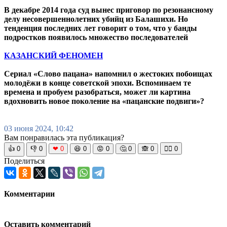
В декабре 2014 года суд вынес приговор по резонансному
делу несовершеннолетних убийц из Балашихи. Но
тенденция последних лет говорит о том, что у банды
подростков появилось множество последователей
КАЗАНСКИЙ ФЕНОМЕН
Сериал «Слово пацана» напомнил о жестоких побоищах
молодёжи в конце советской эпохи. Вспоминаем те
времена и пробуем разобраться, может ли картина
вдохновить новое поколение на «пацанские подвиги»?
03 июня 2024, 10:42
Вам понравилась эта публикация?
👍
0
👎
0
❤
0
😆
0
😡
0
🤔
0
🙈
0
🧘‍♀️
0
Поделиться
Комментарии
Оставить комментарий