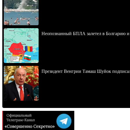
Неопознанный БПЛА залетел в Болгарию и в
Президент Венгрии Тамаш Шуйок подписал