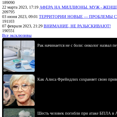
189090
22 марта 2023, 17:19
АФЕРА НА МИЛЛИОНЫ. МУЖ - ЖЕН
209795
03 июня 2023, 09:01
ТЕРРИТОРИИ НОВЫЕ — ПРОБЛЕМЫ 
191103
07 февраля 2023, 21:29
ВНИМАНИЕ, НЕ РАЗЫСКИВАЮТ!
190551
Все эксклюзивы
Рак начинается не с боли: онколог назвал 
Как Алиса Фрейндлих сохраняет свою привл
Шесть человек погибли при атаке БПЛА в 