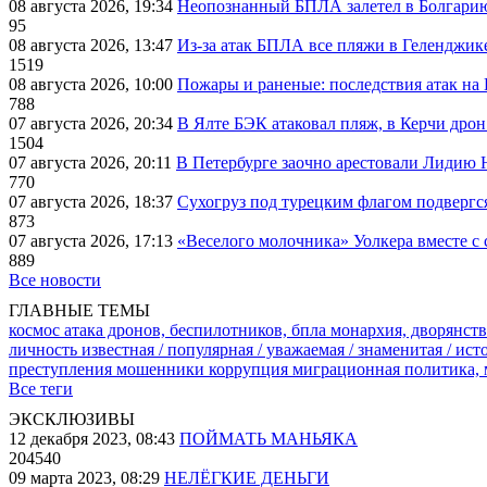
08 августа 2026, 19:34
Неопознанный БПЛА залетел в Болгарию 
95
08 августа 2026, 13:47
Из-за атак БПЛА все пляжи в Геленджик
1519
08 августа 2026, 10:00
Пожары и раненые: последствия атак на
788
07 августа 2026, 20:34
В Ялте БЭК атаковал пляж, в Керчи дрон
1504
07 августа 2026, 20:11
В Петербурге заочно арестовали Лидию 
770
07 августа 2026, 18:37
Сухогруз под турецким флагом подвергс
873
07 августа 2026, 17:13
«Веселого молочника» Уолкера вместе с 
889
Все новости
ГЛАВНЫЕ ТЕМЫ
космос
атака дронов, беспилотников, бпла
монархия, дворянств
личность известная / популярная / уважаемая / знаменитая / ис
преступления
мошенники
коррупция
миграционная политика,
Все теги
ЭКСКЛЮЗИВЫ
12 декабря 2023, 08:43
ПОЙМАТЬ МАНЬЯКА
204540
09 марта 2023, 08:29
НЕЛЁГКИЕ ДЕНЬГИ