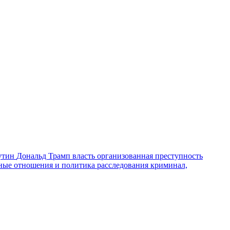
утин
Дональд Трамп
власть
организованная преступность
ные отношения и политика
расследования
криминал,