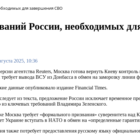
еобходимых для завершения СВО
бований России, необходимых д
вгуста 2025, 10:36
ерсии агентства Reuters, Москва готова вернуть Киеву контроль
 требует вывода ВСУ из Донбасса в обмен на заморозку линии ф
ие данные опубликовало издание Financial Times.
следует из текста, предложение России исключает временное пр
 из ключевых требований Владимира Зеленского.
е Москва требует «формального признания» суверенитета над К
ет Украине вступать в НАТО в обмен на «определенные гаранти
ия также потребует предоставления русскому языку официальног