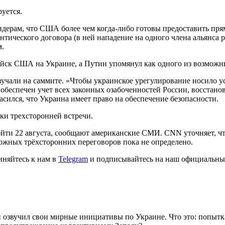
уется.
м лидерам, что США более чем когда-либо готовы предоставить п
антического договора (в ней нападение на одного члена альянса р
м.
ойск США на Украине, а Путин упомянул как одного из возможн
вучали на саммите. «Чтобы украинское урегулирование носило 
обеспечен учет всех законных озабоченностей России, восстанов
асился, что Украина имеет право на обеспечение безопасности.
ки трехсторонней встречи.
ойти 22 августа, сообщают американские СМИ. CNN уточняет, чт
ожных трёхсторонних переговоров пока не определено.
иняйтесь к нам в
Telegram
и подписывайтесь на наш официальны
звучил свои мирные инициативы по Украине. Что это: попытка