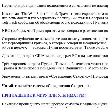
Перемирия до подписания полноценного соглашения не планир
Как писала The Wall Street Journal, Трамп заявил европейски
что речь может идти о гарантиях по типу 5-й статьи Североатл
Telegraph сообщали об обсуждении этого положения с Путины
NBC сообщал, что Трамп при этом не говорил о размещении в
Стороны публично не называли те или иные условия, что проз
все первопричины кризиса, о которых говорили неоднократно, 
мире в целом», — говорил Путин после встречи. Также он согл
До этого президент США заявил лидерам ЕС о начале подготов
Трёхсторонняя встреча Путина, Трампа и Зеленского может пр
Трампа и Зеленского в понедельник в Вашингтоне. Место возм
Уважаемые читатели газеты «Совершенно Секретно»! Присоед
Читайте на сайте газеты «Совершенно Секретно»:
ПРИГЛАШЕНИЕ К МИРУ ИЛИ УЛЬТИМАТУМ?
Накануне прошедшего швейцарского саммита Владимир Путин о