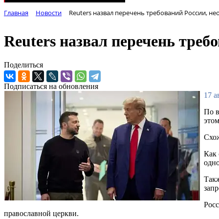
Главная
Новости
Reuters назвал перечень требований России, н
Reuters назвал перечень тре
Поделиться
Подписаться на обновления
17 а
По в
этом
Схож
Как 
одно
Такж
запр
Росс
православной церкви.