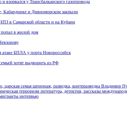
и взорвался у Трансбалканского газопровода
е, Кабардинке и Дивноморском закрыли
 НПЗ в Самарской области и на Кубани
 попал в жилой дом
Невзорову
я атаке БПЛА у порта Новороссийск
семьей хотят выдворить из РФ
о, царская семья
шпионаж, разведка, контрразведка
Владимир П
торическая
терроризм
литература, детектив, рассказы
международ
 мигранты
интервью