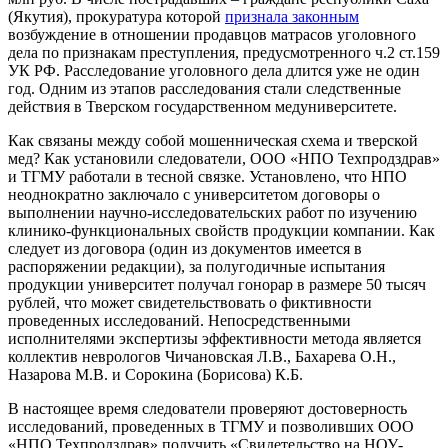
(Якутия), прокуратура которой
признала законным
возбуждение в отношении продавцов матрасов уголовного
дела по признакам преступления, предусмотренного ч.2 ст.159
УК РФ. Расследование уголовного дела длится уже не один
год. Одним из этапов расследования стали следственные
действия в Тверском государственном медуниверситете.
Как связаны между собой мошенническая схема и тверской
мед? Как установили следователи, ООО «НПО Техпродздрав»
и ТГМУ работали в тесной связке. Установлено, что НПО
неоднократно заключало с университетом договоры о
выполнении научно-исследовательских работ по изучению
клинико-функциональных свойств продукции компании. Как
следует из договора (один из документов имеется в
распоряжении редакции), за полугодичные испытания
продукции университет получал гонорар в размере 50 тысяч
рублей, что может свидетельствовать о фиктивности
проведенных исследований. Непосредственными
исполнителями экспертизы эффективности метода является
коллектив неврологов Чичановская Л.В., Бахарева О.Н.,
Назарова М.В. и Сорокина (Борисова) К.Б.
В настоящее время следователи проверяют достоверность
исследований, проведенных в ТГМУ и позволивших ООО
«НПО Техпродздрав» получить «Свидетельство на НОУ-