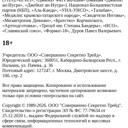
ан-Нусра», «Джебхат ан-Нусра»), Национал-Большевистская
партия (НБП), «Аль-Каида», «УНА-УНСО», «Талибан»,
«Меджлис крымско-татарского народа», «Свидетели Иеговы»,
«Мизантропик Дивижн», «Братство» Корчинского,
«Артподготовка», «Тризуб им. Степана Бандеры», «НСО»,
«Славянский союз», «Формат-18», Дуров Павел Валерьевич.
18+
Учредитель: ООО «Совершенно Секретно Трейд».
Юридический адрес: 360051, Кабардино-Балкарская Респ., г.
Нальчик, ул. Пачева, д. 36
Почтовый адрес: 127247, г. Москва, Дмитровское шоссе, д.
100, стр. 2
Все права защищены. Копирование и использование
материалов запрещено, частичное цитирование возможно
только при условии гиперссылки на сайт.
Copyright © 1989-2026. ООО "Совершенно Секретно Трейд".
Свидетельство о регистрации ЭЛ № ФС 77-79634 от
25.12.2020 г., выдано Федеральной службой по надзору в
сфере связи, информационных технологий и массовых
коммуникаций.