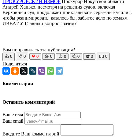
ПРОКУРОРСКИЙ ИЗМОР
Прокурор Иркутской области
Андрей Ханько, несмотря на решения судов, включая
Верховный суд, продолжает прикладывать серьезные усилия,
чтобы реанимировать, казалось бы, забытое дело по землям
ИВВАИУ. Главный вопрос - зачем?
Вам понравилась эта публикация?
👍
0
👎
0
❤
0
😆
0
😡
0
🤔
0
🙈
0
🧘‍♀️
0
Поделиться
Комментарии
Оставить комментарий
Ваше имя
Ваш email
Введите Ваш комментарий