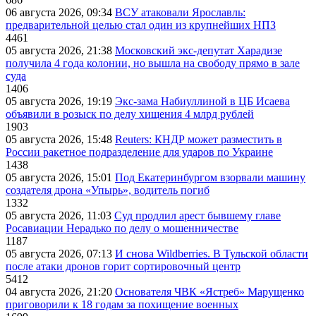
06 августа 2026, 09:34
ВСУ атаковали Ярославль:
предварительной целью стал один из крупнейших НПЗ
4461
05 августа 2026, 21:38
Московский экс-депутат Харадизе
получила 4 года колонии, но вышла на свободу прямо в зале
суда
1406
05 августа 2026, 19:19
Экс-зама Набиуллиной в ЦБ Исаева
объявили в розыск по делу хищения 4 млрд рублей
1903
05 августа 2026, 15:48
Reuters: КНДР может разместить в
России ракетное подразделение для ударов по Украине
1438
05 августа 2026, 15:01
Под Екатеринбургом взорвали машину
создателя дрона «Упырь», водитель погиб
1332
05 августа 2026, 11:03
Суд продлил арест бывшему главе
Росавиации Нерадько по делу о мошенничестве
1187
05 августа 2026, 07:13
И снова Wildberries. В Тульской области
после атаки дронов горит сортировочный центр
5412
04 августа 2026, 21:20
Основателя ЧВК «Ястреб» Марущенко
приговорили к 18 годам за похищение военных