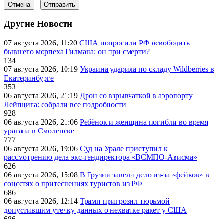
Отмена
Отправить
Другие Новости
07 августа 2026, 11:20
США попросили РФ освободить
бывшего морпеха Гилмана: он при смерти?
134
07 августа 2026, 10:19
Украина ударила по складу Wildberries в
Екатеринбурге
353
06 августа 2026, 21:19
Дрон со взрывчаткой в аэропорту
Лейпцига: собрали все подробности
928
06 августа 2026, 21:06
Ребёнок и женщина погибли во время
урагана в Смоленске
777
06 августа 2026, 19:06
Суд на Урале приступил к
рассмотрению дела экс-гендиректора «ВСМПО-Ависма»
626
06 августа 2026, 15:08
В Грузии завели дело из-за «фейков» в
соцсетях о притеснениях туристов из РФ
686
06 августа 2026, 12:14
Трамп пригрозил тюрьмой
допустившим утечку данных о нехватке ракет у США
686