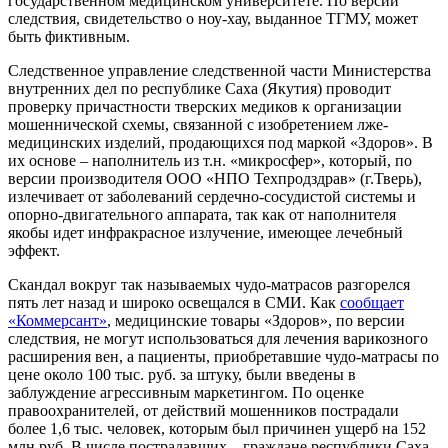
государственном медицинском университете. По версии
следствия, свидетельство о ноу-хау, выданное ТГМУ, может
быть фиктивным.
Следственное управление следственной части Министерства
внутренних дел по республике Саха (Якутия) проводит
проверку причастности тверских медиков к организации
мошеннической схемы, связанной с изобретением лже-
медицинских изделий, продающихся под маркой «Здоров». В
их основе – наполнитель из т.н. «микросфер», который, по
версии производителя ООО «НПО Техпродздрав» (г.Тверь),
излечивает от заболеваний сердечно-сосудистой системы и
опорно-двигательного аппарата, так как от наполнителя
якобы идет инфракрасное излучение, имеющее лечебный
эффект.
Скандал вокруг так называемых чудо-матрасов разгорелся
пять лет назад и широко освещался в СМИ. Как
сообщает
«Коммерсант»
, медицинские товары «Здоров», по версии
следствия, не могут использоваться для лечения варикозного
расширения вен, а пациенты, приобретавшие чудо-матрасы по
цене около 100 тыс. руб. за штуку, были введены в
заблуждение агрессивным маркетингом. По оценке
правоохранителей, от действий мошенников пострадали
более 1,6 тыс. человек, которым был причинен ущерб на 152
млн руб. В числе пострадавших – граждане республики Саха