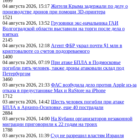
1699
04 августа 2026, 15:17
Жителя Крыма задержали по делу о
производстве дронов при помощи 3D‑принтера
1521
04 августа 2026, 13:52
Грузовики экс-начальника ГАИ
Волгоградской области выставили на торги после дела о
взятках
2145
04 августа 2026, 12:18
Агент ФБР украл почти $1 млн в
криптовалюте со счетов подозреваемого
1400
04 августа 2026, 07:19
При атаке БПЛА в Подмосковье
погибли пять человек, также дроны атаковали склад под
Петербургом
3460
03 августа 2026, 21:33
ФАС возбудила дело против Apple из-за
отказа в предустановке Max и RuStore на iPhone
1712
03 августа 2026, 14:42
Шесть человек погибли при атаке
БПЛА в Архипо-Осиповке, еще 40 пострадали
2884
03 августа 2026, 14:00
На Кубани организаторов незаконной
миграции приговорили к 22 годам на троих
1788
03 августа 2026, 11:39
Суд не разрешил властям Израиля