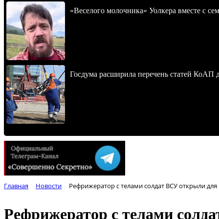
«Веселого молочника» Уолкера вместе с се
Госдума расширила перечень статей КоАП 
Главная
Новости
Рефрижератор с телами солдат ВСУ открыли дл
Рефрижератор с телами солд