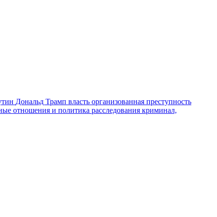
утин
Дональд Трамп
власть
организованная преступность
ные отношения и политика
расследования
криминал,