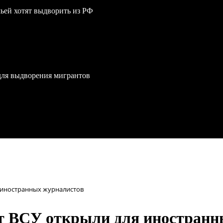
мьей хотят выдворить из РФ
для выдворения мигрантов
я иностранных журналистов
ат ВСУ открыли для иностранн