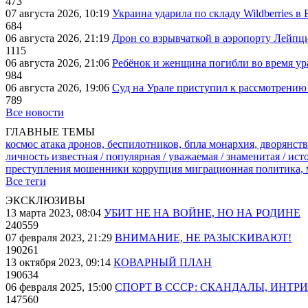
473
07 августа 2026, 10:19
Украина ударила по складу Wildberries в
684
06 августа 2026, 21:19
Дрон со взрывчаткой в аэропорту Лейпци
1115
06 августа 2026, 21:06
Ребёнок и женщина погибли во время ур
984
06 августа 2026, 19:06
Суд на Урале приступил к рассмотрени
789
Все новости
ГЛАВНЫЕ ТЕМЫ
космос
атака дронов, беспилотников, бпла
монархия, дворянств
личность известная / популярная / уважаемая / знаменитая / ис
преступления
мошенники
коррупция
миграционная политика,
Все теги
ЭКСКЛЮЗИВЫ
13 марта 2023, 08:04
УБИТ НЕ НА ВОЙНЕ, НО НА РОДИНЕ
240559
07 февраля 2023, 21:29
ВНИМАНИЕ, НЕ РАЗЫСКИВАЮТ!
190261
13 октября 2023, 09:14
КОВАРНЫЙ ПЛАН
190634
06 февраля 2025, 15:00
СПОРТ В СССР: СКАНДАЛЫ, ИНТР
147560