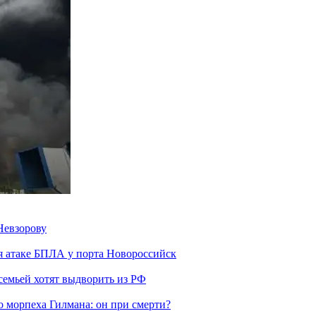
Невзорову
я атаке БПЛА у порта Новороссийск
семьей хотят выдворить из РФ
морпеха Гилмана: он при смерти?