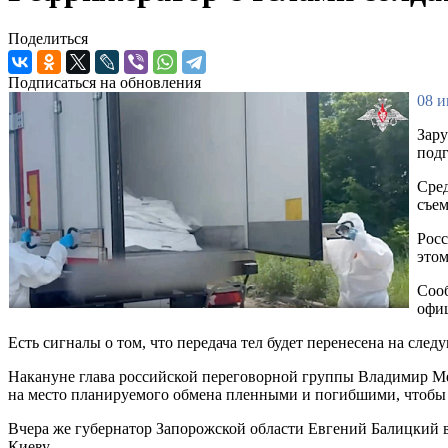
Поделиться
Подписаться на обновления
08 и
Зару
подг
Сред
съе
Росс
этом
Сооб
офиц
Есть сигналы о том, что передача тел будет перенесена на сл
Накануне глава российской переговорной группы Владимир 
на место планируемого обмена пленными и погибшими, чтобы у
Вчера же губернатор Запорожской области Евгений Балицкий в
Киеву.