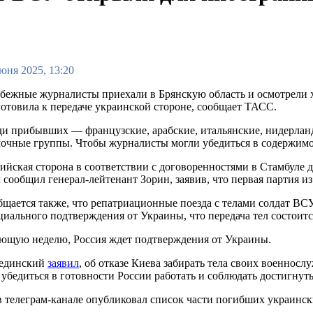
юня 2025, 13:20
бежные журналисты приехали в Брянскую область и осмотрели х
отовила к передаче украинской стороне, сообщает ТАСС.
и прибывших — французские, арабские, итальянские, нидерлан
мочные группы. Чтобы журналисты могли убедиться в содержим
ийская сторона в соответствии с договоренностями в Стамбуле 
 сообщил генерал-лейтенант Зорин, заявив, что первая партия и
щается также, что репатриационные поезда с телами солдат ВС
иального подтверждения от Украины, что передача тел состоитс
едующую неделю, Россия ждет подтверждения от Украины.
Мединский
заявил
, об отказе Киева забирать тела своих военнос
бедиться в готовности России работать и соблюдать достигнут
 телеграм-канале опубликовал список части погибших украинск