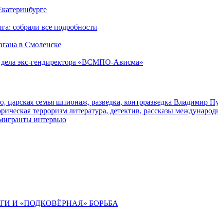
 Екатеринбурге
га: собрали все подробности
агана в Смоленске
ю дела экс-гендиректора «ВСМПО-Ависма»
о, царская семья
шпионаж, разведка, контрразведка
Владимир П
торическая
терроризм
литература, детектив, рассказы
международ
 мигранты
интервью
ИГИ И «ПОДКОВЁРНАЯ» БОРЬБА