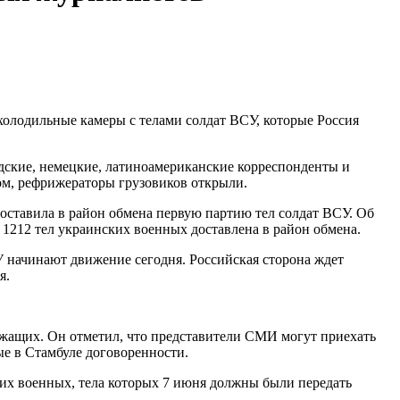
олодильные камеры с телами солдат ВСУ, которые Россия
дские, немецкие, латиноамериканские корреспонденты и
ом, рефрижераторы грузовиков открыли.
доставила в район обмена первую партию тел солдат ВСУ. Об
з 1212 тел украинских военных доставлена в район обмена.
У начинают движение сегодня. Российская сторона ждет
я.
лужащих. Он отметил, что представители СМИ могут приехать
ые в Стамбуле договоренности.
их военных, тела которых 7 июня должны были передать