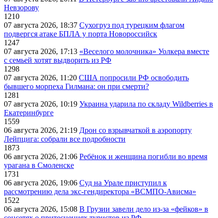
Невзорову
1210
07 августа 2026, 18:37
Сухогруз под турецким флагом
подвергся атаке БПЛА у порта Новороссийск
1247
07 августа 2026, 17:13
«Веселого молочника» Уолкера вместе
с семьей хотят выдворить из РФ
1298
07 августа 2026, 11:20
США попросили РФ освободить
бывшего морпеха Гилмана: он при смерти?
1281
07 августа 2026, 10:19
Украина ударила по складу Wildberries в
Екатеринбурге
1559
06 августа 2026, 21:19
Дрон со взрывчаткой в аэропорту
Лейпцига: собрали все подробности
1873
06 августа 2026, 21:06
Ребёнок и женщина погибли во время
урагана в Смоленске
1731
06 августа 2026, 19:06
Суд на Урале приступил к
рассмотрению дела экс-гендиректора «ВСМПО-Ависма»
1522
06 августа 2026, 15:08
В Грузии завели дело из-за «фейков» в
соцсетях о притеснениях туристов из РФ