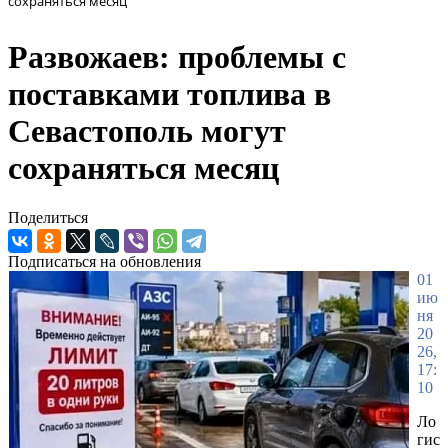
сохраняться месяц
Развожаев: проблемы с
поставками топлива в
Севастополь могут
сохраняться месяц
Поделиться
Подписаться на обновления
01
ию
ня
20
26,
17:
10
Ло
гис