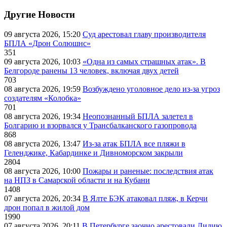
Другие Новости
09 августа 2026, 15:20
Суд арестовал главу производителя
БПЛА «Дрон Солюшнс»
351
09 августа 2026, 10:03
«Одна из самых страшных атак». В
Белгороде ранены 13 человек, включая двух детей
703
08 августа 2026, 19:59
Возбуждено уголовное дело из-за угроз
создателям «Колобка»
701
08 августа 2026, 19:34
Неопознанный БПЛА залетел в
Болгарию и взорвался у Трансбалканского газопровода
868
08 августа 2026, 13:47
Из-за атак БПЛА все пляжи в
Геленджике, Кабардинке и Дивноморском закрыли
2804
08 августа 2026, 10:00
Пожары и раненые: последствия атак
на НПЗ в Самарской области и на Кубани
1408
07 августа 2026, 20:34
В Ялте БЭК атаковал пляж, в Керчи
дрон попал в жилой дом
1990
07 августа 2026, 20:11
В Петербурге заочно арестовали Лидию