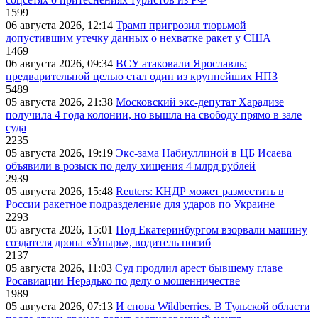
1599
06 августа 2026, 12:14
Трамп пригрозил тюрьмой
допустившим утечку данных о нехватке ракет у США
1469
06 августа 2026, 09:34
ВСУ атаковали Ярославль:
предварительной целью стал один из крупнейших НПЗ
5489
05 августа 2026, 21:38
Московский экс-депутат Харадизе
получила 4 года колонии, но вышла на свободу прямо в зале
суда
2235
05 августа 2026, 19:19
Экс-зама Набиуллиной в ЦБ Исаева
объявили в розыск по делу хищения 4 млрд рублей
2939
05 августа 2026, 15:48
Reuters: КНДР может разместить в
России ракетное подразделение для ударов по Украине
2293
05 августа 2026, 15:01
Под Екатеринбургом взорвали машину
создателя дрона «Упырь», водитель погиб
2137
05 августа 2026, 11:03
Суд продлил арест бывшему главе
Росавиации Нерадько по делу о мошенничестве
1989
05 августа 2026, 07:13
И снова Wildberries. В Тульской области