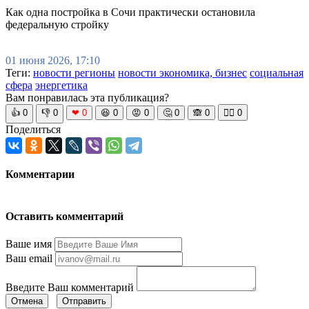
Как одна постройка в Сочи практически остановила
федеральную стройку
01 июня 2026, 17:10
Теги:
новости регионы
новости экономика, бизнес
социальная
сфера
энергетика
Вам понравилась эта публикация?
👍
0
👎
0
❤
0
😆
0
😡
0
🤔
0
🙈
0
🧘‍♀️
0
Поделиться
Комментарии
Оставить комментарий
Ваше имя
Ваш email
Введите Ваш комментарий
Отмена
Отправить