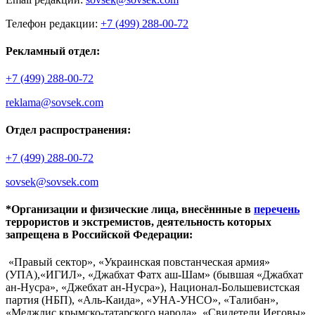
Телефон редакции:
+7 (499) 288-00-72
Рекламный отдел:
+7 (499) 288-00-72
reklama@sovsek.com
Отдел распространения:
+7 (499) 288-00-72
sovsek@sovsek.com
*Организации и физические лица, внесённные в
перечень
террористов и экстремистов, деятельность которых
запрещена в Российской Федерации:
«Правый сектор», «Украинская повстанческая армия»
(УПА),«ИГИЛ», «Джабхат Фатх аш-Шам» (бывшая «Джабхат
ан-Нусра», «Джебхат ан-Нусра»), Национал-Большевистская
партия (НБП), «Аль-Каида», «УНА-УНСО», «Талибан»,
«Меджлис крымско-татарского народа», «Свидетели Иеговы»,