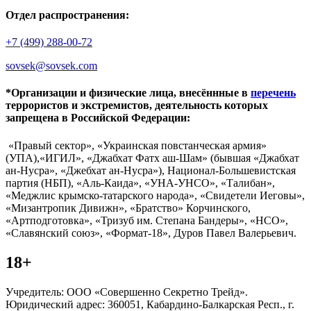
Отдел распространения:
+7 (499) 288-00-72
sovsek@sovsek.com
*Организации и физические лица, внесённные в
перечень
террористов и экстремистов, деятельность которых
запрещена в Российской Федерации:
«Правый сектор», «Украинская повстанческая армия»
(УПА),«ИГИЛ», «Джабхат Фатх аш-Шам» (бывшая «Джабхат
ан-Нусра», «Джебхат ан-Нусра»), Национал-Большевистская
партия (НБП), «Аль-Каида», «УНА-УНСО», «Талибан»,
«Меджлис крымско-татарского народа», «Свидетели Иеговы»,
«Мизантропик Дивижн», «Братство» Корчинского,
«Артподготовка», «Тризуб им. Степана Бандеры», «НСО»,
«Славянский союз», «Формат-18», Дуров Павел Валерьевич.
18+
Учредитель: ООО «Совершенно Секретно Трейд».
Юридический адрес: 360051, Кабардино-Балкарская Респ., г.