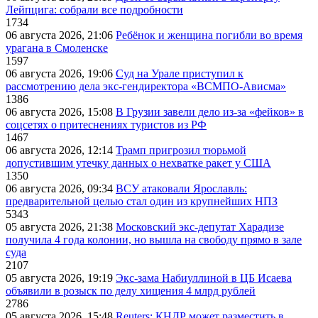
Лейпцига: собрали все подробности
1734
06 августа 2026, 21:06
Ребёнок и женщина погибли во время
урагана в Смоленске
1597
06 августа 2026, 19:06
Суд на Урале приступил к
рассмотрению дела экс-гендиректора «ВСМПО-Ависма»
1386
06 августа 2026, 15:08
В Грузии завели дело из-за «фейков» в
соцсетях о притеснениях туристов из РФ
1467
06 августа 2026, 12:14
Трамп пригрозил тюрьмой
допустившим утечку данных о нехватке ракет у США
1350
06 августа 2026, 09:34
ВСУ атаковали Ярославль:
предварительной целью стал один из крупнейших НПЗ
5343
05 августа 2026, 21:38
Московский экс-депутат Харадизе
получила 4 года колонии, но вышла на свободу прямо в зале
суда
2107
05 августа 2026, 19:19
Экс-зама Набиуллиной в ЦБ Исаева
объявили в розыск по делу хищения 4 млрд рублей
2786
05 августа 2026, 15:48
Reuters: КНДР может разместить в