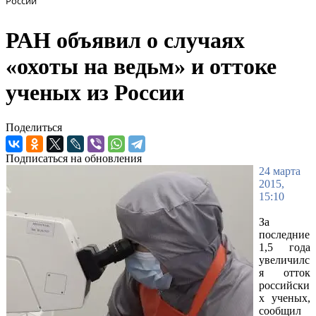
России
РАН объявил о случаях
«охоты на ведьм» и оттоке
ученых из России
Поделиться
Подписаться на обновления
24 марта
2015,
15:10
За
последние
1,5 года
увеличилс
я отток
российски
х ученых,
сообщил