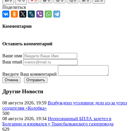
👍
0
👎
0
❤
0
😆
0
😡
0
🤔
0
🙈
0
🧘‍♀️
0
Поделиться
Комментарии
Оставить комментарий
Ваше имя
Ваш email
Введите Ваш комментарий
Отмена
Отправить
Другие Новости
08 августа 2026, 19:59
Возбуждено уголовное дело из-за угроз
создателям «Колобка»
500
08 августа 2026, 19:34
Неопознанный БПЛА залетел в
Болгарию и взорвался у Трансбалканского газопровода
629