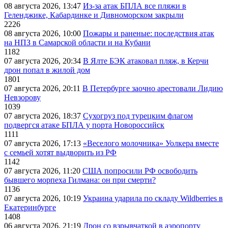
08 августа 2026, 13:47
Из-за атак БПЛА все пляжи в
Геленджике, Кабардинке и Дивноморском закрыли
2226
08 августа 2026, 10:00
Пожары и раненые: последствия атак
на НПЗ в Самарской области и на Кубани
1182
07 августа 2026, 20:34
В Ялте БЭК атаковал пляж, в Керчи
дрон попал в жилой дом
1801
07 августа 2026, 20:11
В Петербурге заочно арестовали Лидию
Невзорову
1039
07 августа 2026, 18:37
Сухогруз под турецким флагом
подвергся атаке БПЛА у порта Новороссийск
1111
07 августа 2026, 17:13
«Веселого молочника» Уолкера вместе
с семьей хотят выдворить из РФ
1142
07 августа 2026, 11:20
США попросили РФ освободить
бывшего морпеха Гилмана: он при смерти?
1136
07 августа 2026, 10:19
Украина ударила по складу Wildberries в
Екатеринбурге
1408
06 августа 2026, 21:19
Дрон со взрывчаткой в аэропорту