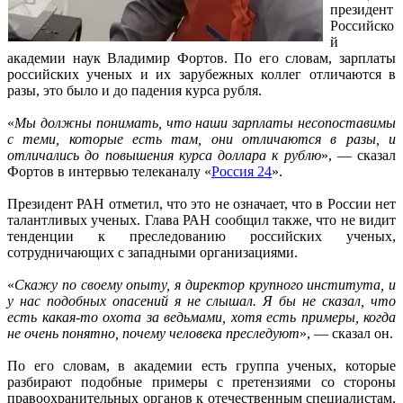
президент
Российско
й
академии наук Владимир Фортов. По его словам, зарплаты
российских ученых и их зарубежных коллег отличаются в
разы, это было и до падения курса рубля.
«
Мы должны понимать, что наши зарплаты несопоставимы
с теми, которые есть там, они отличаются в разы, и
отличались до повышения курса доллара к рублю
», — сказал
Фортов в интервью телеканалу «
Россия 24
».
Президент РАН отметил, что это не означает, что в России нет
талантливых ученых. Глава РАН сообщил также, что не видит
тенденции к преследованию российских ученых,
сотрудничающих с западными организациями.
«
Скажу по своему опыту, я директор крупного института, и
у нас подобных опасений я не слышал. Я бы не сказал, что
есть какая-то охота за ведьмами, хотя есть примеры, когда
не очень понятно, почему человека преследуют
», — сказал он.
По его словам, в академии есть группа ученых, которые
разбирают подобные примеры с претензиями со стороны
правоохранительных органов к отечественным специалистам,