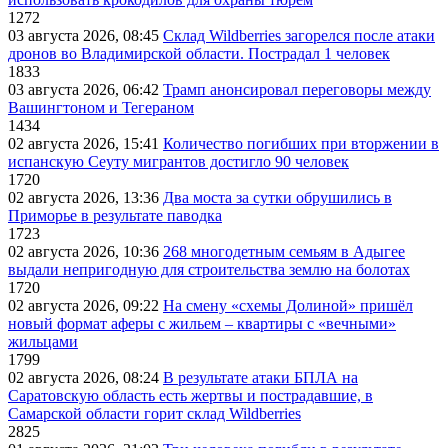
1272
03 августа 2026, 08:45
Склад Wildberries загорелся после атаки
дронов во Владимирской области. Пострадал 1 человек
1833
03 августа 2026, 06:42
Трамп анонсировал переговоры между
Вашингтоном и Тегераном
1434
02 августа 2026, 15:41
Количество погибших при вторжении в
испанскую Сеуту мигрантов достигло 90 человек
1720
02 августа 2026, 13:36
Два моста за сутки обрушились в
Приморье в результате паводка
1723
02 августа 2026, 10:36
268 многодетным семьям в Адыгее
выдали непригодную для строительства землю на болотах
1720
02 августа 2026, 09:22
На смену «схемы Долиной» пришёл
новый формат аферы с жильем – квартиры с «вечными»
жильцами
1799
02 августа 2026, 08:24
В результате атаки БПЛА на
Саратовскую область есть жертвы и пострадавшие, в
Самарской области горит склад Wildberries
2825