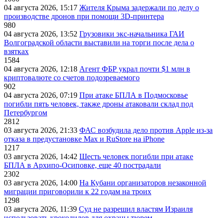
04 августа 2026, 15:17
Жителя Крыма задержали по делу о
производстве дронов при помощи 3D‑принтера
980
04 августа 2026, 13:52
Грузовики экс-начальника ГАИ
Волгоградской области выставили на торги после дела о
взятках
1584
04 августа 2026, 12:18
Агент ФБР украл почти $1 млн в
криптовалюте со счетов подозреваемого
902
04 августа 2026, 07:19
При атаке БПЛА в Подмосковье
погибли пять человек, также дроны атаковали склад под
Петербургом
2812
03 августа 2026, 21:33
ФАС возбудила дело против Apple из-за
отказа в предустановке Max и RuStore на iPhone
1217
03 августа 2026, 14:42
Шесть человек погибли при атаке
БПЛА в Архипо-Осиповке, еще 40 пострадали
2302
03 августа 2026, 14:00
На Кубани организаторов незаконной
миграции приговорили к 22 годам на троих
1298
03 августа 2026, 11:39
Суд не разрешил властям Израиля
использовать крокодилов для охраны тюрем