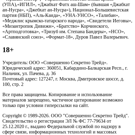
(УПА),«ИГИЛ», «Джабхат Фатх аш-Шам» (бывшая «Джабхат
ан-Нусра», «Джебхат ан-Нусра»), Национал-Большевистская
партия (НБП), «Аль-Каида», «УНА-УНСО», «Талибан»,
«Меджлис крымско-татарского народа», «Свидетели Иеговы»,
«Мизантропик Дивижн», «Братство» Корчинского,
«Артподготовка», «Тризуб им. Степана Бандеры», «НСО»,
«Славянский союз», «Формат-18», Дуров Павел Валерьевич.
18+
Учредитель: ООО «Совершенно Секретно Трейд».
Юридический адрес: 360051, Кабардино-Балкарская Респ., г.
Нальчик, ул. Пачева, д. 36
Почтовый адрес: 127247, г. Москва, Дмитровское шоссе, д.
100, стр. 2
Все права защищены. Копирование и использование
материалов запрещено, частичное цитирование возможно
только при условии гиперссылки на сайт.
Copyright © 1989-2026. ООО "Совершенно Секретно Трейд".
Свидетельство о регистрации ЭЛ № ФС 77-79634 от
25.12.2020 г., выдано Федеральной службой по надзору в
сфере связи, информационных технологий и массовых