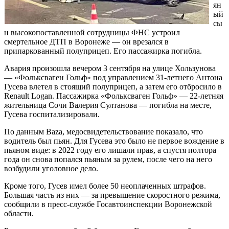
ян
ый
сы
н высокопоставленной сотрудницы ФНС устроил
смертельное ДТП в Воронеже — он врезался в
припаркованный полуприцеп. Его пассажирка погибла.
Авария произошла вечером 3 сентября на улице Хользунова
— «Фольксваген Гольф» под управлением 31-летнего Антона
Гусева влетел в стоящий полуприцеп, а затем его отбросило в
Renault Logan. Пассажирка «Фольксваген Гольф» — 22-летняя
жительница Сочи Валерия Султанова — погибла на месте,
Гусева госпитализировали.
По данным Baza, медосвидетельствование показало, что
водитель был пьян. Для Гусева это было не первое вождение в
пьяном виде: в 2022 году его лишали прав, а спустя полтора
года он снова попался пьяным за рулем, после чего на него
возбудили уголовное дело.
Кроме того, Гусев имел более 50 неоплаченных штрафов.
Большая часть из них — за превышение скоростного режима,
сообщили в пресс-службе Госавтоинспекции Воронежской
области.