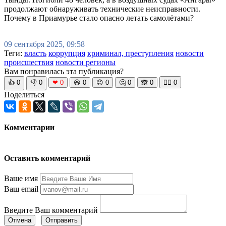
продолжают обнаруживать технические неисправности.
Почему в Приамурье стало опасно летать самолётами?
09 сентября 2025, 09:58
Теги:
власть
коррупция
криминал, преступления
новости
происшествия
новости регионы
Вам понравилась эта публикация?
👍
0
👎
0
❤
0
😆
0
😡
0
🤔
0
🙈
0
🧘‍♀️
0
Поделиться
Комментарии
Оставить комментарий
Ваше имя
Ваш email
Введите Ваш комментарий
Отмена
Отправить