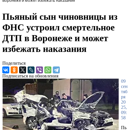
Воронеже и может избежать наказания
Пьяный сын чиновницы из
ФНС устроил смертельное
ДТП в Воронеже и может
избежать наказания
Поделиться
Подписаться на обновления
09
сен
тяб
ря
20
25,
09:
58
Пь