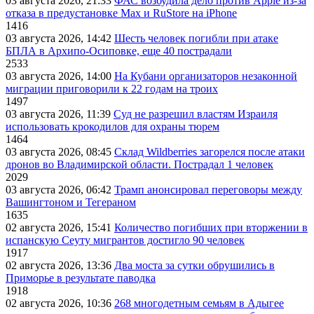
03 августа 2026, 21:33
ФАС возбудила дело против Apple из-за
отказа в предустановке Max и RuStore на iPhone
1416
03 августа 2026, 14:42
Шесть человек погибли при атаке
БПЛА в Архипо-Осиповке, еще 40 пострадали
2533
03 августа 2026, 14:00
На Кубани организаторов незаконной
миграции приговорили к 22 годам на троих
1497
03 августа 2026, 11:39
Суд не разрешил властям Израиля
использовать крокодилов для охраны тюрем
1464
03 августа 2026, 08:45
Склад Wildberries загорелся после атаки
дронов во Владимирской области. Пострадал 1 человек
2029
03 августа 2026, 06:42
Трамп анонсировал переговоры между
Вашингтоном и Тегераном
1635
02 августа 2026, 15:41
Количество погибших при вторжении в
испанскую Сеуту мигрантов достигло 90 человек
1917
02 августа 2026, 13:36
Два моста за сутки обрушились в
Приморье в результате паводка
1918
02 августа 2026, 10:36
268 многодетным семьям в Адыгее