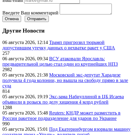
Ваш email
Введите Ваш комментарий
Отмена
Отправить
Другие Новости
06 августа 2026, 12:14
Трамп пригрозил тюрьмой
допустившим утечку данных о нехватке ракет у США
257
06 августа 2026, 09:34
ВСУ атаковали Ярославль:
предварительной целью стал один из крупнейших НПЗ
2982
05 августа 2026, 21:38
Московский экс-депутат Харадизе
получила 4 года колонии, но вышла на свободу прямо в зале
суда
814
05 августа 2026, 19:19
Экс-зама Набиуллиной в ЦБ Исаева
объявили в розыск по делу хищения 4 млрд рублей
1288
05 августа 2026, 15:48
Reuters: КНДР может разместить в
России ракетное подразделение для ударов по Украине
990
05 августа 2026, 15:01
Под Екатеринбургом взорвали машину
создателя дрона «Упырь», водитель погиб