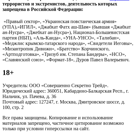
террористов и экстремистов, деятельность которых
запрещена в Российской Федерации:
«Правый сектор», «Украинская повстанческая армия»
(УПА),«ИГИЛ», «Джабхат Фатх аш-Шам» (бывшая «Джабхат
ан-Нусра», «Джебхат ан-Нусра»), Национал-Большевистская
партия (НБП), «Аль-Каида», «УНА-УНСО», «Талибан»,
«Меджлис крымско-татарского народа», «Свидетели Иеговы»,
«Мизантропик Дивижн», «Братство» Корчинского,
«Артподготовка», «Тризуб им. Степана Бандеры», «НСО»,
«Славянский союз», «Формат-18», Дуров Павел Валерьевич.
18+
Учредитель: ООО «Совершенно Секретно Трейд».
Юридический адрес: 360051, Кабардино-Балкарская Респ., г.
Нальчик, ул. Пачева, д. 36
Почтовый адрес: 127247, г. Москва, Дмитровское шоссе, д.
100, стр. 2
Все права защищены. Копирование и использование
материалов запрещено, частичное цитирование возможно
только при условии гиперссылки на сайт.