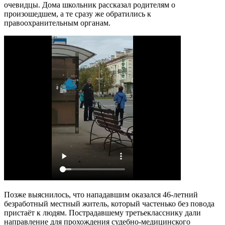
очевидцы. Дома школьник рассказал родителям о
произошедшем, а те сразу же обратились к
правоохранительным органам.
Позже выяснилось, что нападавшим оказался 46-летний
безработный местный житель, который частенько без повода
пристаёт к людям. Пострадавшему третьекласснику дали
направление для прохождения судебно-медицинского