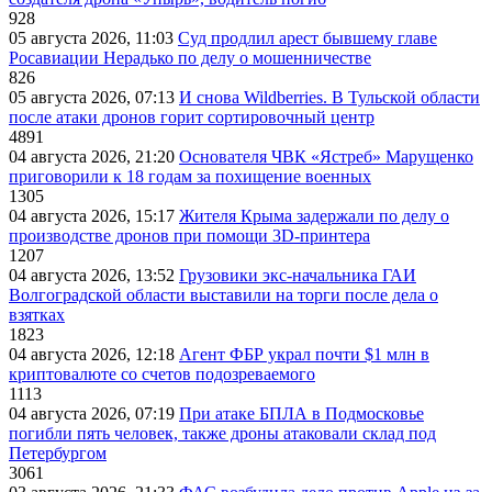
928
05 августа 2026, 11:03
Суд продлил арест бывшему главе
Росавиации Нерадько по делу о мошенничестве
826
05 августа 2026, 07:13
И снова Wildberries. В Тульской области
после атаки дронов горит сортировочный центр
4891
04 августа 2026, 21:20
Основателя ЧВК «Ястреб» Марущенко
приговорили к 18 годам за похищение военных
1305
04 августа 2026, 15:17
Жителя Крыма задержали по делу о
производстве дронов при помощи 3D‑принтера
1207
04 августа 2026, 13:52
Грузовики экс-начальника ГАИ
Волгоградской области выставили на торги после дела о
взятках
1823
04 августа 2026, 12:18
Агент ФБР украл почти $1 млн в
криптовалюте со счетов подозреваемого
1113
04 августа 2026, 07:19
При атаке БПЛА в Подмосковье
погибли пять человек, также дроны атаковали склад под
Петербургом
3061