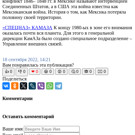
конфликт 1846– 1848 гг. в Мексике называют интервенцией
Соединенных Штатов, а в США эта война известна как
Мексиканская война. История о том, как Мексика потеряла
половину своей территории.
«СПЕЦНАЗ» КАМАЗА
К концу 1980-ых в зоне его внимания
оказалась почти вся планета. Для этого в генеральной
дирекции КамАЗа было создано специальное подразделение –
Управление внешних связей.
18 сентября 2022, 14:21
Вам понравилась эта публикация?
👍
0
👎
0
❤
0
😆
0
😡
0
🤔
0
🙈
0
🧘‍♀️
0
Поделиться
Комментарии
Оставить комментарий
Ваше имя