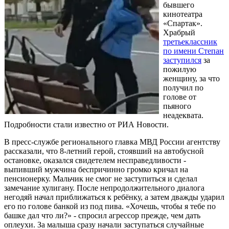
бывшего
кинотеатра
«Спартак».
Храбрый
третьеклассник
по имени Степан
заступился
за
пожилую
женщину, за что
получил по
голове от
пьяного
неадеквата.
Подробности стали известно от РИА Новости.
В пресс-службе регионального главка МВД России агентству
рассказали, что 8-летний герой, стоявший на автобусной
остановке, оказался свидетелем несправедливости -
выпивший мужчина беспричинно громко кричал на
пенсионерку. Мальчик не смог не заступиться и сделал
замечание хулигану. После непродолжительного диалога
негодяй начал приближаться к ребёнку, а затем дважды ударил
его по голове банкой из под пива. «Хочешь, чтобы я тебе по
башке дал что ли?» - спросил агрессор прежде, чем дать
оплеухи. За малыша сразу начали заступаться случайные