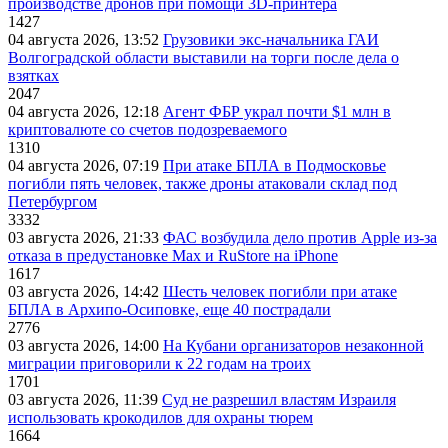
производстве дронов при помощи 3D‑принтера
1427
04 августа 2026, 13:52
Грузовики экс-начальника ГАИ
Волгоградской области выставили на торги после дела о
взятках
2047
04 августа 2026, 12:18
Агент ФБР украл почти $1 млн в
криптовалюте со счетов подозреваемого
1310
04 августа 2026, 07:19
При атаке БПЛА в Подмосковье
погибли пять человек, также дроны атаковали склад под
Петербургом
3332
03 августа 2026, 21:33
ФАС возбудила дело против Apple из-за
отказа в предустановке Max и RuStore на iPhone
1617
03 августа 2026, 14:42
Шесть человек погибли при атаке
БПЛА в Архипо-Осиповке, еще 40 пострадали
2776
03 августа 2026, 14:00
На Кубани организаторов незаконной
миграции приговорили к 22 годам на троих
1701
03 августа 2026, 11:39
Суд не разрешил властям Израиля
использовать крокодилов для охраны тюрем
1664