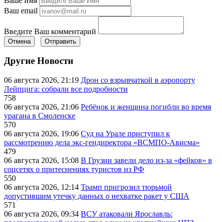
Ваше имя
Ваш email
Введите Ваш комментарий
Отмена
Отправить
Другие Новости
06 августа 2026, 21:19
Дрон со взрывчаткой в аэропорту
Лейпцига: собрали все подробности
758
06 августа 2026, 21:06
Ребёнок и женщина погибли во время
урагана в Смоленске
570
06 августа 2026, 19:06
Суд на Урале приступил к
рассмотрению дела экс-гендиректора «ВСМПО-Ависма»
479
06 августа 2026, 15:08
В Грузии завели дело из-за «фейков» в
соцсетях о притеснениях туристов из РФ
550
06 августа 2026, 12:14
Трамп пригрозил тюрьмой
допустившим утечку данных о нехватке ракет у США
571
06 августа 2026, 09:34
ВСУ атаковали Ярославль: