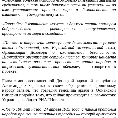
«
Сложные вопросы истории необходимо разрешать мирными
средствами, в том числе дипломатическими усилиями — во
имя установления прочного мира и безопасности на
планете
», — убеждены депутаты.
«
Евразийский континент может и должен стать примером
добрососедства и равноправного сотрудничества,
пространством мира и созидания
».
«
На это и направлена многогранная деятельность в рамках
таких объединений, как Евразийский экономический союз,
Организация Договора о коллективной безопасности,
Шанхайская организация сотрудничества, которые нацелены
на устойчивое развитие, процветание наших народов и
торжество гуманистических идеалов
», — говорится в
проекте.
Глава самопровозглашенной Донецкой народной республики
Александр Захарченко в своем обращении к армянскому
народу заявил, что трагедия геноцида армян в Османской
империи подобна тому, что сейчас происходит на юго-востоке
Украины, сообщает РИА “Новости”.
«
Ровно 100 лет назад, 24 апреля 1915 года, с нашим братским
народом произошла страшная трагедия — геноцид армянского