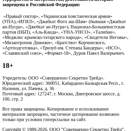
запрещена в Российской Федерации:
«Правый сектор», «Украинская повстанческая армия»
(УПА),«ИГИЛ», «Джабхат Фатх аш-Шам» (бывшая «Джабхат
ан-Нусра», «Джебхат ан-Нусра»), Национал-Большевистская
партия (НБП), «Аль-Каида», «УНА-УНСО», «Талибан»,
«Меджлис крымско-татарского народа», «Свидетели Иеговы»,
«Мизантропик Дивижн», «Братство» Корчинского,
«Артподготовка», «Тризуб им. Степана Бандеры», «НСО»,
«Славянский союз», «Формат-18», Дуров Павел Валерьевич.
18+
Учредитель: ООО «Совершенно Секретно Трейд».
Юридический адрес: 360051, Кабардино-Балкарская Респ., г.
Нальчик, ул. Пачева, д. 36
Почтовый адрес: 127247, г. Москва, Дмитровское шоссе, д.
100, стр. 2
Все права защищены. Копирование и использование
материалов запрещено, частичное цитирование возможно
только при условии гиперссылки на сайт.
Copyright © 1989-2026. ООО "Совершенно Секретно Трейд".