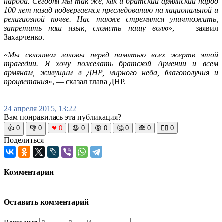
народа. Сегодня мы так же, как и братский армянский народ
100 лет назад подвергаемся преследованию на национальной и
религиозной почве. Нас также стремятся уничтожить,
запретить наш язык, сломить нашу волю
», — заявил
Захарченко.
«
Мы склоняем головы перед памятью всех жертв этой
трагедии. Я хочу пожелать братской Армении и всем
армянам, живущим в ДНР, мирного неба, благополучия и
процветания
», — сказал глава ДНР.
24 апреля 2015, 13:22
Вам понравилась эта публикация?
👍
0
👎
0
❤
0
😆
0
😡
0
🤔
0
🙈
0
🧘‍♀️
0
Поделиться
Комментарии
Оставить комментарий