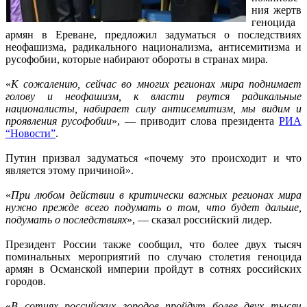
ния жертв
геноцида
армян в Ереване, предложил задуматься о последствиях
неофашизма, радикального национализма, антисемитизма и
русофобии, которые набирают обороты в странах мира.
«
К сожалению, сейчас во многих регионах мира поднимает
голову и неофашизм, к власти рвутся радикальные
националисты, набирает силу антисемитизм, мы видим и
проявления русофобии
», — приводит слова президента
РИА
“Новости”
.
Путин призвал задуматься «почему это происходит и что
является этому причиной».
«
При любом действии в критически важных регионах мира
нужно прежде всего подумать о том, что будет дальше,
подумать о последствиях
», — сказал российский лидер.
Президент России также сообщил, что более двух тысяч
поминальных мероприятий по случаю столетия геноцида
армян в Османской империи пройдут в сотнях российских
городов.
«
В сотнях российских городов пройдут более двух тысяч