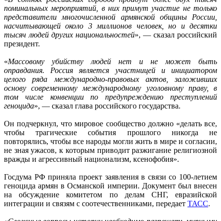
поминальных мероприятий, в них примут участие не только
представители многочисленной армянской общины России,
насчитывающей около 3 миллионов человек, но и десятки
тысяч людей других национальностей
», — сказал российский
президент.
«
Массовому убийству людей нет и не может быть
оправдания. Россия является участницей и инициатором
целого ряда международно-правовых актов, заложивших
основу современному международному уголовному праву, в
том числе конвенции по предупреждению преступлений
геноцида
», — сказал глава российского государства.
Он подчеркнул, что мировое сообщество должно «делать все,
чтобы трагические события прошлого никогда не
повторялись, чтобы все народы могли жить в мире и согласии,
не зная ужасов, к которым приводит разжигание религиозной
вражды и агрессивный национализм, ксенофобия».
Госдума РФ приняла проект заявления в связи со 100-летием
геноцида армян в Османской империи. Документ был внесен
на обсуждение комитетом по делам СНГ, евразийской
интеграции и связям с соотечественниками, передает
ТАСС
.