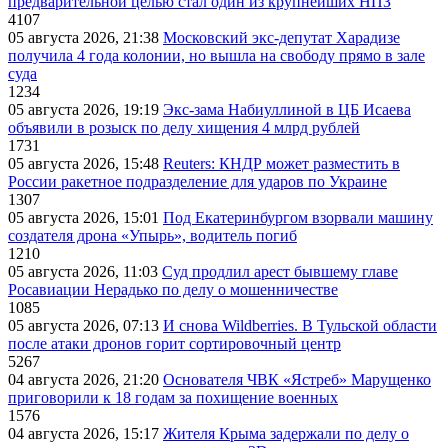
предварительной целью стал один из крупнейших НПЗ
4107
05 августа 2026, 21:38
Московский экс-депутат Харадизе
получила 4 года колонии, но вышла на свободу прямо в зале
суда
1234
05 августа 2026, 19:19
Экс-зама Набиуллиной в ЦБ Исаева
объявили в розыск по делу хищения 4 млрд рублей
1731
05 августа 2026, 15:48
Reuters: КНДР может разместить в
России ракетное подразделение для ударов по Украине
1307
05 августа 2026, 15:01
Под Екатеринбургом взорвали машину
создателя дрона «Упырь», водитель погиб
1210
05 августа 2026, 11:03
Суд продлил арест бывшему главе
Росавиации Нерадько по делу о мошенничестве
1085
05 августа 2026, 07:13
И снова Wildberries. В Тульской области
после атаки дронов горит сортировочный центр
5267
04 августа 2026, 21:20
Основателя ЧВК «Ястреб» Марущенко
приговорили к 18 годам за похищение военных
1576
04 августа 2026, 15:17
Жителя Крыма задержали по делу о