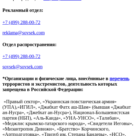
Рекламный отдел:
+7 (499) 288-00-72
reklama@sovsek.com
Отдел распространения:
+7 (499) 288-00-72
sovsek@sovsek.com
*Организации и физические лица, внесённные в
перечень
террористов и экстремистов, деятельность которых
запрещена в Российской Федерации:
«Правый сектор», «Украинская повстанческая армия»
(УПА),«ИГИЛ», «Джабхат Фатх аш-Шам» (бывшая «Джабхат
ан-Нусра», «Джебхат ан-Нусра»), Национал-Большевистская
партия (НБП), «Аль-Каида», «УНА-УНСО», «Талибан»,
«Меджлис крымско-татарского народа», «Свидетели Иеговы»,
«Мизантропик Дивижн», «Братство» Корчинского,
«Артподготовка», «Тризуб им. Степана Бандеры», «НСО»,