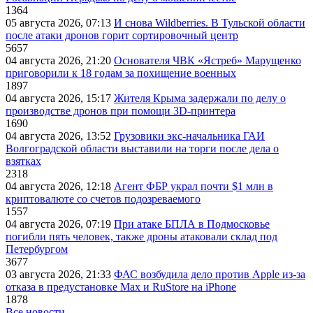
1364
05 августа 2026, 07:13
И снова Wildberries. В Тульской области
после атаки дронов горит сортировочный центр
5657
04 августа 2026, 21:20
Основателя ЧВК «Ястреб» Марущенко
приговорили к 18 годам за похищение военных
1897
04 августа 2026, 15:17
Жителя Крыма задержали по делу о
производстве дронов при помощи 3D‑принтера
1690
04 августа 2026, 13:52
Грузовики экс-начальника ГАИ
Волгоградской области выставили на торги после дела о
взятках
2318
04 августа 2026, 12:18
Агент ФБР украл почти $1 млн в
криптовалюте со счетов подозреваемого
1557
04 августа 2026, 07:19
При атаке БПЛА в Подмосковье
погибли пять человек, также дроны атаковали склад под
Петербургом
3677
03 августа 2026, 21:33
ФАС возбудила дело против Apple из-за
отказа в предустановке Max и RuStore на iPhone
1878
Все новости