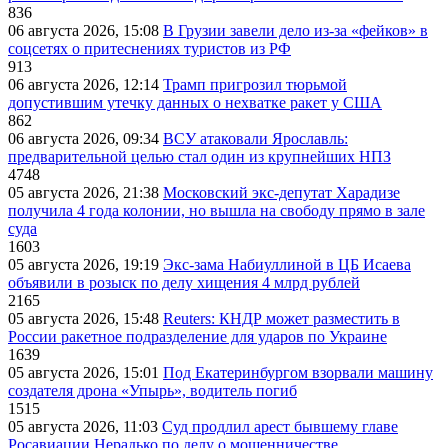
836
06 августа 2026, 15:08
В Грузии завели дело из-за «фейков» в
соцсетях о притеснениях туристов из РФ
913
06 августа 2026, 12:14
Трамп пригрозил тюрьмой
допустившим утечку данных о нехватке ракет у США
862
06 августа 2026, 09:34
ВСУ атаковали Ярославль:
предварительной целью стал один из крупнейших НПЗ
4748
05 августа 2026, 21:38
Московский экс-депутат Харадизе
получила 4 года колонии, но вышла на свободу прямо в зале
суда
1603
05 августа 2026, 19:19
Экс-зама Набиуллиной в ЦБ Исаева
объявили в розыск по делу хищения 4 млрд рублей
2165
05 августа 2026, 15:48
Reuters: КНДР может разместить в
России ракетное подразделение для ударов по Украине
1639
05 августа 2026, 15:01
Под Екатеринбургом взорвали машину
создателя дрона «Упырь», водитель погиб
1515
05 августа 2026, 11:03
Суд продлил арест бывшему главе
Росавиации Нерадько по делу о мошенничестве