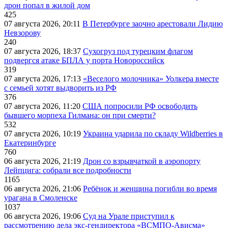
дрон попал в жилой дом
425
07 августа 2026, 20:11
В Петербурге заочно арестовали Лидию
Невзорову
240
07 августа 2026, 18:37
Сухогруз под турецким флагом
подвергся атаке БПЛА у порта Новороссийск
319
07 августа 2026, 17:13
«Веселого молочника» Уолкера вместе
с семьей хотят выдворить из РФ
376
07 августа 2026, 11:20
США попросили РФ освободить
бывшего морпеха Гилмана: он при смерти?
532
07 августа 2026, 10:19
Украина ударила по складу Wildberries в
Екатеринбурге
760
06 августа 2026, 21:19
Дрон со взрывчаткой в аэропорту
Лейпцига: собрали все подробности
1165
06 августа 2026, 21:06
Ребёнок и женщина погибли во время
урагана в Смоленске
1037
06 августа 2026, 19:06
Суд на Урале приступил к
рассмотрению дела экс-гендиректора «ВСМПО-Ависма»