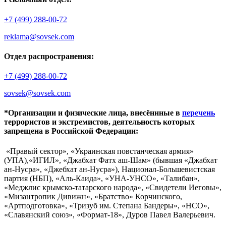
+7 (499) 288-00-72
reklama@sovsek.com
Отдел распространения:
+7 (499) 288-00-72
sovsek@sovsek.com
*Организации и физические лица, внесённные в
перечень
террористов и экстремистов, деятельность которых
запрещена в Российской Федерации:
«Правый сектор», «Украинская повстанческая армия»
(УПА),«ИГИЛ», «Джабхат Фатх аш-Шам» (бывшая «Джабхат
ан-Нусра», «Джебхат ан-Нусра»), Национал-Большевистская
партия (НБП), «Аль-Каида», «УНА-УНСО», «Талибан»,
«Меджлис крымско-татарского народа», «Свидетели Иеговы»,
«Мизантропик Дивижн», «Братство» Корчинского,
«Артподготовка», «Тризуб им. Степана Бандеры», «НСО»,
«Славянский союз», «Формат-18», Дуров Павел Валерьевич.