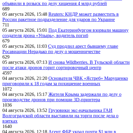
объявили в розыск по делу хищения 4 млрд рублей
689
05 августа 2026, 15:48
Reuters: КНДР может разместить в
России ракетное подразделение для ударов по Украине
711
05 августа 2026, 15:01
Под Екатеринбургом взорвали машину
создателя дрона «Упырь», водитель погиб
679
05 августа 2026, 11:03
Суд продлил арест бывшему главе
Росавиации Нерадько по делу о мошенничестве
629
05 августа 2026, 07:13
И снова Wildberries. В Тульской области
после атаки дронов горит сортировочный центр
4597
04 августа 2026, 21:20
Основателя ЧВК «Ястреб» Марущенко
приговорили к 18 годам за похищение военных
1072
04 августа 2026, 15:17
Жителя Крыма задержали по делу о
производстве дронов при помощи 3D‑принтера
1036
04 августа 2026, 13:52
Грузовики экс-начальника ГАИ
Волгоградской области выставили на торги после дела о
взятках
1640
04 августа 2026, 12:18
Агент ФБР украл почти $1 млн в