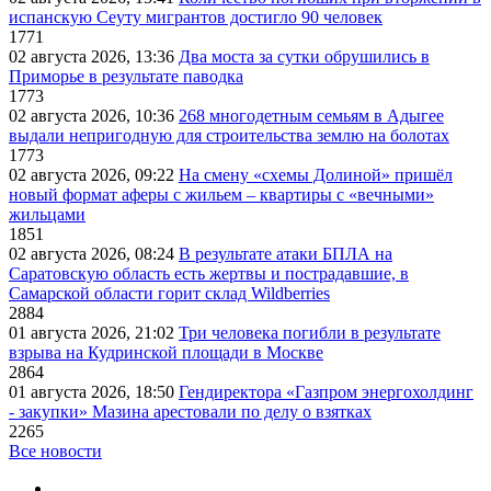
испанскую Сеуту мигрантов достигло 90 человек
1771
02 августа 2026, 13:36
Два моста за сутки обрушились в
Приморье в результате паводка
1773
02 августа 2026, 10:36
268 многодетным семьям в Адыгее
выдали непригодную для строительства землю на болотах
1773
02 августа 2026, 09:22
На смену «схемы Долиной» пришёл
новый формат аферы с жильем – квартиры с «вечными»
жильцами
1851
02 августа 2026, 08:24
В результате атаки БПЛА на
Саратовскую область есть жертвы и пострадавшие, в
Самарской области горит склад Wildberries
2884
01 августа 2026, 21:02
Три человека погибли в результате
взрыва на Кудринской площади в Москве
2864
01 августа 2026, 18:50
Гендиректора «Газпром энергохолдинг
- закупки» Мазина арестовали по делу о взятках
2265
Все новости