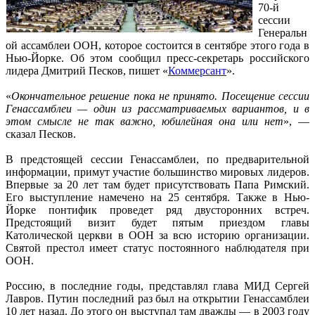
70-й
сессии
Генеральн
ой ассамблеи ООН, которое состоится в сентябре этого года в
Нью-Йорке. Об этом сообщил пресс-секретарь российского
лидера Дмитрий Песков, пишет «
Коммерсант
».
«
Окончательное решение пока не принято. Посещение сессии
Генассамблеи — один из рассматриваемых вариантов, и в
этом смысле не так важно, юбилейная она или нет
», —
сказал Песков.
В предстоящей сессии Генассамблеи, по предварительной
информации, примут участие большинство мировых лидеров.
Впервые за 20 лет там будет присутствовать Папа Римский.
Его выступление намечено на 25 сентября. Также в Нью-
Йорке понтифик проведет ряд двусторонних встреч.
Предстоящий визит будет пятым приездом главы
Католической церкви в ООН за всю историю организации.
Святой престол имеет статус постоянного наблюдателя при
ООН.
Россию, в последние годы, представлял глава МИД Сергей
Лавров. Путин последний раз был на открытии Генассамблеи
10 лет назад. До этого он выступал там дважды — в 2003 году