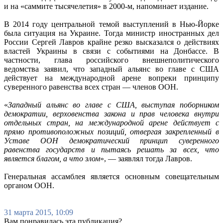
и на «саммите тысячелетия» в 2000-м, напоминает издание.
В 2014 году центральной темой выступлений в Нью-Йорке
была ситуация на Украине. Тогда министр иностранных дел
России Сергей Лавров крайне резко высказался о действиях
властей Украины в связи с событиями на Донбассе. В
частности, глава российского внешнеполитического
ведомства заявил, что западный альянс во главе с США
действует на международной арене вопреки принципу
суверенного равенства всех стран — членов ООН.
«
Западный альянс во главе с США, выступая поборником
демократии, верховенства закона и прав человека внутри
отдельных стран, на международной арене действует с
прямо противоположных позиций, отвергая закрепленный в
Уставе ООН демократический принцип суверенного
равенства государств и пытаясь решать за всех, что
является благом, а что злом
», — заявлял тогда Лавров.
Генеральная ассамблея является основным совещательным
органом ООН.
31 марта 2015, 10:09
Вам понравилась эта публикация?