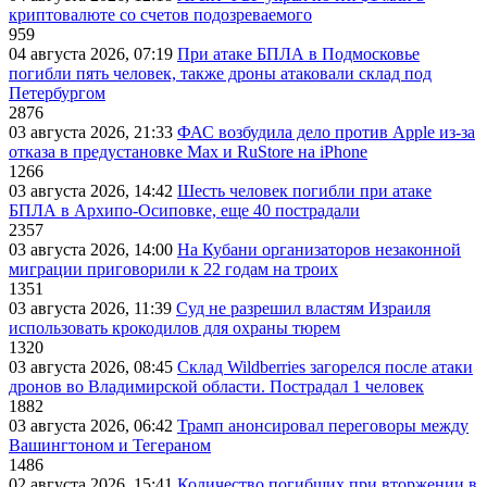
криптовалюте со счетов подозреваемого
959
04 августа 2026, 07:19
При атаке БПЛА в Подмосковье
погибли пять человек, также дроны атаковали склад под
Петербургом
2876
03 августа 2026, 21:33
ФАС возбудила дело против Apple из-за
отказа в предустановке Max и RuStore на iPhone
1266
03 августа 2026, 14:42
Шесть человек погибли при атаке
БПЛА в Архипо-Осиповке, еще 40 пострадали
2357
03 августа 2026, 14:00
На Кубани организаторов незаконной
миграции приговорили к 22 годам на троих
1351
03 августа 2026, 11:39
Суд не разрешил властям Израиля
использовать крокодилов для охраны тюрем
1320
03 августа 2026, 08:45
Склад Wildberries загорелся после атаки
дронов во Владимирской области. Пострадал 1 человек
1882
03 августа 2026, 06:42
Трамп анонсировал переговоры между
Вашингтоном и Тегераном
1486
02 августа 2026, 15:41
Количество погибших при вторжении в