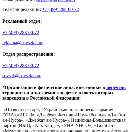
Телефон редакции:
+7 (499) 288-00-72
Рекламный отдел:
+7 (499) 288-00-72
reklama@sovsek.com
Отдел распространения:
+7 (499) 288-00-72
sovsek@sovsek.com
*Организации и физические лица, внесённные в
перечень
террористов и экстремистов, деятельность которых
запрещена в Российской Федерации:
«Правый сектор», «Украинская повстанческая армия»
(УПА),«ИГИЛ», «Джабхат Фатх аш-Шам» (бывшая «Джабхат
ан-Нусра», «Джебхат ан-Нусра»), Национал-Большевистская
партия (НБП), «Аль-Каида», «УНА-УНСО», «Талибан»,
«Меджлис крымско-татарского народа», «Свидетели Иеговы»,