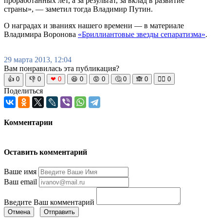
проработанных лет, а за результат, за вклад в развитие
страны», — заметил тогда Владимир Путин.
О наградах и званиях нашего времени — в материале
Владимира Воронова
«Бриллиантовые звезды сепаратизма»
.
29 марта 2013, 12:04
Вам понравилась эта публикация?
👍
0
👎
0
❤
0
😆
0
😡
0
🤔
0
🙈
0
🧘‍♀️
0
Поделиться
Комментарии
Оставить комментарий
Ваше имя
Ваш email
Введите Ваш комментарий
Отмена
Отправить