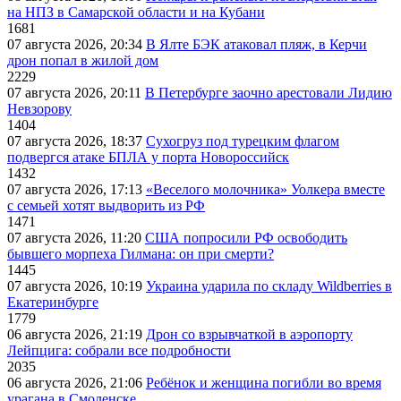
на НПЗ в Самарской области и на Кубани
1681
07 августа 2026, 20:34
В Ялте БЭК атаковал пляж, в Керчи
дрон попал в жилой дом
2229
07 августа 2026, 20:11
В Петербурге заочно арестовали Лидию
Невзорову
1404
07 августа 2026, 18:37
Сухогруз под турецким флагом
подвергся атаке БПЛА у порта Новороссийск
1432
07 августа 2026, 17:13
«Веселого молочника» Уолкера вместе
с семьей хотят выдворить из РФ
1471
07 августа 2026, 11:20
США попросили РФ освободить
бывшего морпеха Гилмана: он при смерти?
1445
07 августа 2026, 10:19
Украина ударила по складу Wildberries в
Екатеринбурге
1779
06 августа 2026, 21:19
Дрон со взрывчаткой в аэропорту
Лейпцига: собрали все подробности
2035
06 августа 2026, 21:06
Ребёнок и женщина погибли во время
урагана в Смоленске