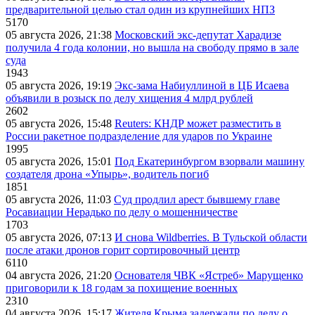
предварительной целью стал один из крупнейших НПЗ
5170
05 августа 2026, 21:38
Московский экс-депутат Харадизе
получила 4 года колонии, но вышла на свободу прямо в зале
суда
1943
05 августа 2026, 19:19
Экс-зама Набиуллиной в ЦБ Исаева
объявили в розыск по делу хищения 4 млрд рублей
2602
05 августа 2026, 15:48
Reuters: КНДР может разместить в
России ракетное подразделение для ударов по Украине
1995
05 августа 2026, 15:01
Под Екатеринбургом взорвали машину
создателя дрона «Упырь», водитель погиб
1851
05 августа 2026, 11:03
Суд продлил арест бывшему главе
Росавиации Нерадько по делу о мошенничестве
1703
05 августа 2026, 07:13
И снова Wildberries. В Тульской области
после атаки дронов горит сортировочный центр
6110
04 августа 2026, 21:20
Основателя ЧВК «Ястреб» Марущенко
приговорили к 18 годам за похищение военных
2310
04 августа 2026, 15:17
Жителя Крыма задержали по делу о