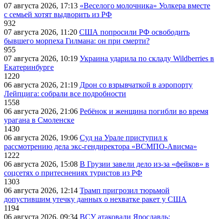
07 августа 2026, 17:13
«Веселого молочника» Уолкера вместе
с семьей хотят выдворить из РФ
932
07 августа 2026, 11:20
США попросили РФ освободить
бывшего морпеха Гилмана: он при смерти?
955
07 августа 2026, 10:19
Украина ударила по складу Wildberries в
Екатеринбурге
1220
06 августа 2026, 21:19
Дрон со взрывчаткой в аэропорту
Лейпцига: собрали все подробности
1558
06 августа 2026, 21:06
Ребёнок и женщина погибли во время
урагана в Смоленске
1430
06 августа 2026, 19:06
Суд на Урале приступил к
рассмотрению дела экс-гендиректора «ВСМПО-Ависма»
1222
06 августа 2026, 15:08
В Грузии завели дело из-за «фейков» в
соцсетях о притеснениях туристов из РФ
1303
06 августа 2026, 12:14
Трамп пригрозил тюрьмой
допустившим утечку данных о нехватке ракет у США
1194
06 августа 2026, 09:34
ВСУ атаковали Ярославль: