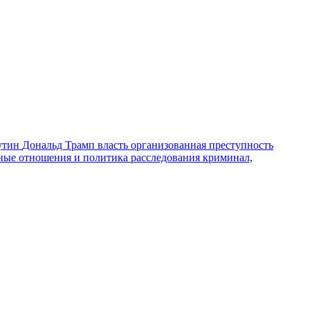
утин
Дональд Трамп
власть
организованная преступность
ные отношения и политика
расследования
криминал,