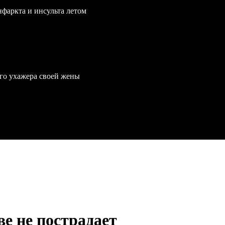
нфаркта и инсульта летом
го ухажера своей жены
е не пострадает