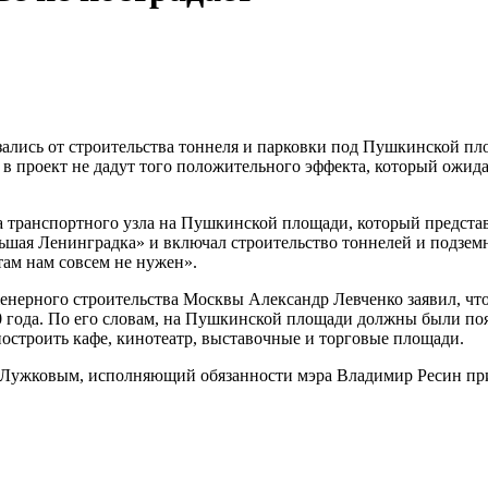
азались от строительства тоннеля и парковки под Пушкинской п
 в проект не дадут того положительного эффекта, который ожид
кта транспортного узла на Пушкинской площади, который предс
ьшая Ленинградка» и включал строительство тоннелей и подземно
ам нам совсем не нужен».
енерного строительства Москвы Александр Левченко заявил, чт
 года. По его словам, на Пушкинской площади должны были поя
построить кафе, кинотеатр, выставочные и торговые площади.
 Лужковым, исполняющий обязанности мэра Владимир Ресин при