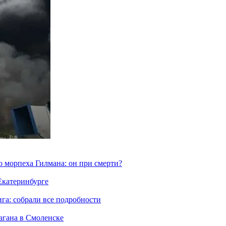
морпеха Гилмана: он при смерти?
 Екатеринбурге
га: собрали все подробности
агана в Смоленске