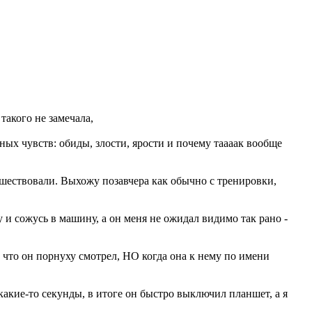
 такого не замечала,
нных чувств: обиды, злости, ярости и почему таааак вообще
тешествовали. Выхожу позавчера как обычно с тренировки,
 и сожусь в машину, а он меня не ожидал видимо так рано -
, что он порнуху смотрел, НО когда она к нему по имени
какие-то секунды, в итоге он быстро выключил планшет, а я