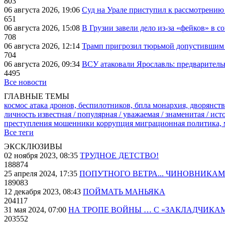
803
06 августа 2026, 19:06
Суд на Урале приступил к рассмотрени
651
06 августа 2026, 15:08
В Грузии завели дело из-за «фейков» в с
708
06 августа 2026, 12:14
Трамп пригрозил тюрьмой допустившим 
704
06 августа 2026, 09:34
ВСУ атаковали Ярославль: предварител
4495
Все новости
ГЛАВНЫЕ ТЕМЫ
космос
атака дронов, беспилотников, бпла
монархия, дворянств
личность известная / популярная / уважаемая / знаменитая / ис
преступления
мошенники
коррупция
миграционная политика,
Все теги
ЭКСКЛЮЗИВЫ
02 ноября 2023, 08:35
ТРУДНОЕ ДЕТСТВО!
188874
25 апреля 2024, 17:35
ПОПУТНОГО ВЕТРА... ЧИНОВНИКАМ
189083
12 декабря 2023, 08:43
ПОЙМАТЬ МАНЬЯКА
204117
31 мая 2024, 07:00
НА ТРОПЕ ВОЙНЫ … С «ЗАКЛАДЧИКА
203552