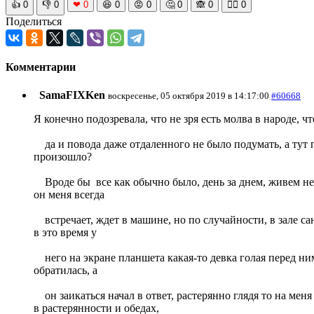
👍
0
👎
0
❤
0
😆
0
😡
0
🤔
0
🙈
0
🧘‍♀️
0
Поделиться
Комментарии
SamaFIXKen
воскресенье, 05 октября 2019 в 14:17:00
#60668
Я конечно подозревала, что не зря есть молва в народе, ч
да и повода даже отдаленного не было подумать, а тут по
произошло?
Вроде бы все как обычно было, день за днем, живем не с
он меня всегда
встречает, ждет в машине, но по случайности, в зале са
в это время у
него на экране планшета какая-то девка голая перед ним 
обратилась, а
он заикаться начал в ответ, растерянно глядя то на меня
в растерянности и обедах,