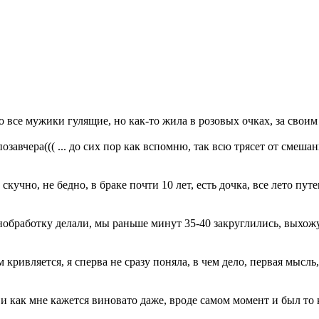
то все мужики гулящие, но как-то жила в розовых очках, за своим
завчера((( ... до сих пор как вспомню, так всю трясет от смеша
кучно, не бедно, в браке почти 10 лет, есть дочка, все лето пу
нобработку делали, мы раньше минут 35-40 закруглились, выхожу
кривляется, я сперва не сразу поняла, в чем дело, первая мысль
 и как мне кажется виновато даже, вроде самом момент и был то 