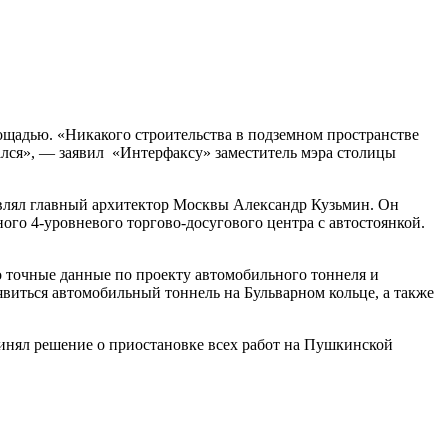
лощадью. «Никакого строительства в подземном пространстве
ался», — заявил «Интерфаксу» заместитель мэра столицы
тавлял главный архитектор Москвы Александр Кузьмин. Он
го 4-уровневого торгово-досугового центра с автостоянкой.
о точные данные по проекту автомобильного тоннеля и
виться автомобильный тоннель на Бульварном кольце, а также
нял решение о приостановке всех работ на Пушкинской