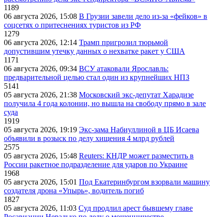
1189
06 августа 2026, 15:08
В Грузии завели дело из-за «фейков» в
соцсетях о притеснениях туристов из РФ
1279
06 августа 2026, 12:14
Трамп пригрозил тюрьмой
допустившим утечку данных о нехватке ракет у США
1171
06 августа 2026, 09:34
ВСУ атаковали Ярославль:
предварительной целью стал один из крупнейших НПЗ
5141
05 августа 2026, 21:38
Московский экс-депутат Харадизе
получила 4 года колонии, но вышла на свободу прямо в зале
суда
1919
05 августа 2026, 19:19
Экс-зама Набиуллиной в ЦБ Исаева
объявили в розыск по делу хищения 4 млрд рублей
2575
05 августа 2026, 15:48
Reuters: КНДР может разместить в
России ракетное подразделение для ударов по Украине
1968
05 августа 2026, 15:01
Под Екатеринбургом взорвали машину
создателя дрона «Упырь», водитель погиб
1827
05 августа 2026, 11:03
Суд продлил арест бывшему главе
Росавиации Нерадько по делу о мошенничестве