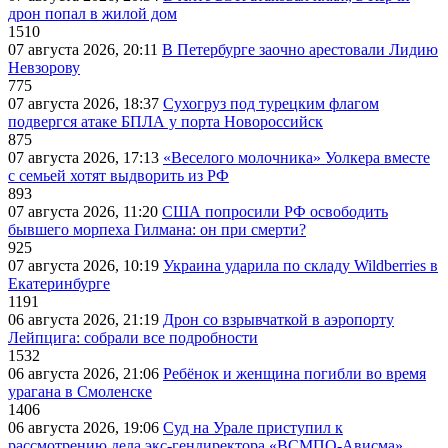
дрон попал в жилой дом
1510
07 августа 2026, 20:11
В Петербурге заочно арестовали Лидию
Невзорову
775
07 августа 2026, 18:37
Сухогруз под турецким флагом
подвергся атаке БПЛА у порта Новороссийск
875
07 августа 2026, 17:13
«Веселого молочника» Уолкера вместе
с семьей хотят выдворить из РФ
893
07 августа 2026, 11:20
США попросили РФ освободить
бывшего морпеха Гилмана: он при смерти?
925
07 августа 2026, 10:19
Украина ударила по складу Wildberries в
Екатеринбурге
1191
06 августа 2026, 21:19
Дрон со взрывчаткой в аэропорту
Лейпцига: собрали все подробности
1532
06 августа 2026, 21:06
Ребёнок и женщина погибли во время
урагана в Смоленске
1406
06 августа 2026, 19:06
Суд на Урале приступил к
рассмотрению дела экс-гендиректора «ВСМПО-Ависма»