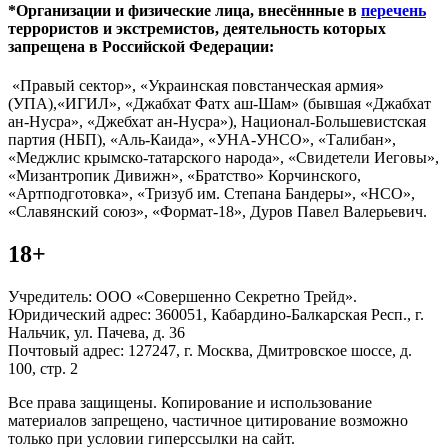
*Организации и физические лица, внесённные в
перечень
террористов и экстремистов, деятельность которых
запрещена в Российской Федерации:
«Правый сектор», «Украинская повстанческая армия»
(УПА),«ИГИЛ», «Джабхат Фатх аш-Шам» (бывшая «Джабхат
ан-Нусра», «Джебхат ан-Нусра»), Национал-Большевистская
партия (НБП), «Аль-Каида», «УНА-УНСО», «Талибан»,
«Меджлис крымско-татарского народа», «Свидетели Иеговы»,
«Мизантропик Дивижн», «Братство» Корчинского,
«Артподготовка», «Тризуб им. Степана Бандеры», «НСО»,
«Славянский союз», «Формат-18», Дуров Павел Валерьевич.
18+
Учредитель: ООО «Совершенно Секретно Трейд».
Юридический адрес: 360051, Кабардино-Балкарская Респ., г.
Нальчик, ул. Пачева, д. 36
Почтовый адрес: 127247, г. Москва, Дмитровское шоссе, д.
100, стр. 2
Все права защищены. Копирование и использование
материалов запрещено, частичное цитирование возможно
только при условии гиперссылки на сайт.