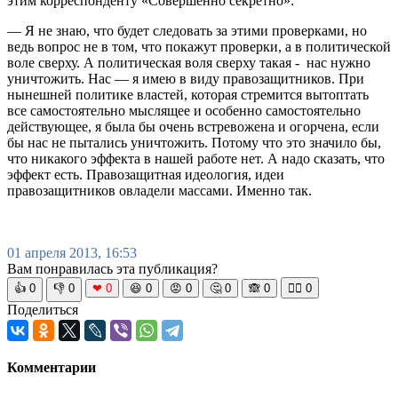
этим корреспонденту «Совершенно секретно»:
— Я не знаю, что будет следовать за этими проверками, но
ведь вопрос не в том, что покажут проверки, а в политической
воле сверху. А политическая воля сверху такая - нас нужно
уничтожить. Нас — я имею в виду правозащитников. При
нынешней политике властей, которая стремится вытоптать
все самостоятельно мыслящее и особенно самостоятельно
действующее, я была бы очень встревожена и огорчена, если
бы нас не пытались уничтожить. Потому что это значило бы,
что никакого эффекта в нашей работе нет. А надо сказать, что
эффект есть. Правозащитная идеология, идеи
правозащитников овладели массами. Именно так.
01 апреля 2013, 16:53
Вам понравилась эта публикация?
👍
0
👎
0
❤
0
😆
0
😡
0
🤔
0
🙈
0
🧘‍♀️
0
Поделиться
Комментарии