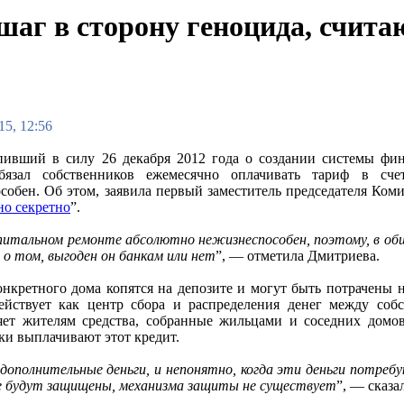
шаг в сторону геноцида, счита
15, 12:56
пивший в силу 26 декабря 2012 года о создании системы фи
бязал собственников ежемесячно оплачивать тариф в сче
собен. Об этом, заявила первый заместитель председателя Ком
о секретно
”.
апитальном ремонте абсолютно нежизнеспособен, поэтому, в о
 о том, выгоден он банкам или нет
”, — отметила Дмитриева.
онкретного дома копятся на депозите и могут быть потрачены 
ействует как центр сбора и распределения денег между соб
ляет жителям средства, собранные жильцами и соседних до
ки выплачивают этот кредит.
ополнительные деньги, и непонятно, когда эти деньги потреб
не будут защищены, механизма защиты не существует
”, — сказа