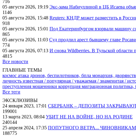
716
05 августа 2026, 19:19
Экс-зама Набиуллиной в ЦБ Исаева объя
1146
05 августа 2026, 15:48
Reuters: КНДР может разместить в Росси
918
05 августа 2026, 15:01
Под Екатеринбургом взорвали машину со
865
05 августа 2026, 11:03
Суд продлил арест бывшему главе Росав
774
05 августа 2026, 07:13
И снова Wildberries. В Тульской области
4815
Все новости
ГЛАВНЫЕ ТЕМЫ
космос
атака дронов, беспилотников, бпла
монархия, дворянств
личность известная / популярная / уважаемая / знаменитая / ис
преступления
мошенники
коррупция
миграционная политика,
Все теги
ЭКСКЛЮЗИВЫ
24 января 2023, 17:01
СБЕРБАНК – ДЕПОЗИТЫ ЗАКРЫВАЮ
199001
13 марта 2023, 08:04
УБИТ НЕ НА ВОЙНЕ, НО НА РОДИНЕ
240144
25 апреля 2024, 17:35
ПОПУТНОГО ВЕТРА... ЧИНОВНИКАМ
188775