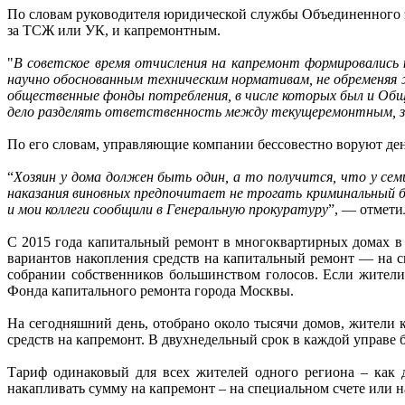
По словам руководителя юридической службы Объединенного э
за ТСЖ или УК, и капремонтным.
"
В советское время отчисления на капремонт формировались
научно обоснованным техническим нормативам, не обременяя ж
общественные фонды потребления, в числе которых был и Об
дело разделять ответственность между текущеремонтным, з
По его словам, управляющие компании бессовестно воруют ден
“
Хозяин у дома должен быть один, а то получится, что у сем
наказания виновных предпочитает не трогать криминальный би
и мои коллеги сообщили в Генеральную прокуратуру
”, — отмети
С 2015 года капитальный ремонт в многоквартирных домах в 
вариантов накопления средств на капитальный ремонт — на с
собрании собственников большинством голосов. Если жители
Фонда капитального ремонта города Москвы.
На сегодняшний день, отобрано около тысячи домов, жители 
средств на капремонт. В двухнедельный срок в каждой управе 
Тариф одинаковый для всех жителей одного региона – как д
накапливать сумму на капремонт – на специальном счете или н