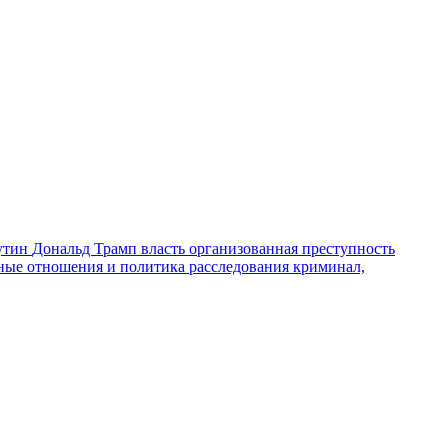
утин
Дональд Трамп
власть
организованная преступность
ные отношения и политика
расследования
криминал,