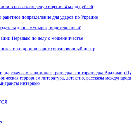
вили в розыск по делу хищения 4 млрд рублей
и ракетное подразделение для ударов по Украине
здателя дрона «Упырь», водитель погиб
иации Нерадько по делу о мошенничестве
 после атаки дронов горит сортировочный центр
о, царская семья
шпионаж, разведка, контрразведка
Владимир П
торическая
терроризм
литература, детектив, рассказы
международ
 мигранты
интервью
ТСЯ
?