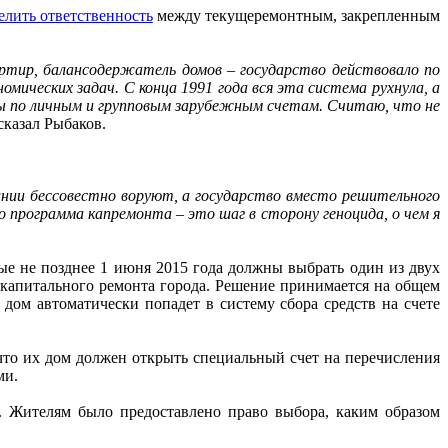
елить ответственность
между текущеремонтным, закрепленным
ртир, балансодержатель домов – государство действовало по
ических задач. С конца 1991 года вся эта система рухнула, а
ы по личным и групповым зарубежным счетам. Считаю, что не
сказал Рыбаков.
пании бессовестно воруют, а государство вместо решительного
 программа капремонта – это шаг в сторону геноцида, о чем я
ые не позднее 1 июня 2015 года должны выбрать один из двух
 капитального ремонта города. Решение принимается на общем
ом автоматически попадет в систему сбора средств на счете
что их дом должен открыть специальный счет на перечисления
ми.
я. Жителям было предоставлено право выбора, каким образом