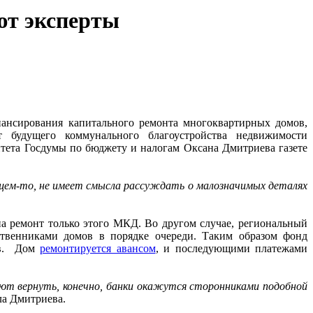
ют эксперты
нансирования капитального ремонта многоквартирных домов,
т будущего коммунального благоустройства недвижимости
итета Госдумы по бюджету и налогам Оксана Дмитриева газете
бщем-то, не имеет смысла рассуждать о малозначимых деталях
на ремонт только этого МКД. Во другом случае, региональный
ственниками домов в порядке очереди. Таким образом фонд
мов. Дом
ремонтируется авансом
, и последующими платежами
уют вернуть, конечно, банки окажутся сторонниками подобной
ла Дмитриева.