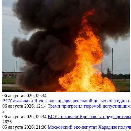
06 августа 2026, 09:34
ВСУ атаковали Ярославль: предварительной целью стал один
06 августа 2026, 12:14
Трамп пригрозил тюрьмой допустившим 
2
06 августа 2026, 09:34
ВСУ атаковали Ярославль: предварител
2626
05 августа 2026, 21:38
Московский экс-депутат Харадизе получи