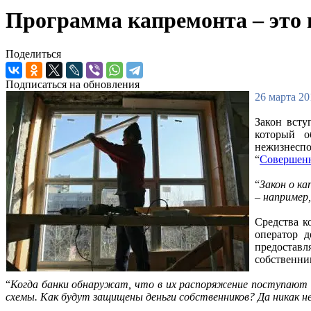
Программа капремонта – это 
Поделиться
Подписаться на обновления
26 марта 20
Закон всту
который о
нежизнеспо
“
Совершенн
“
Закон о к
– например,
Средства к
оператор д
предостав
собственни
“
Когда банки обнаружат, что в их распоряжение поступают д
схемы. Как будут защищены деньги собственников? Да никак 