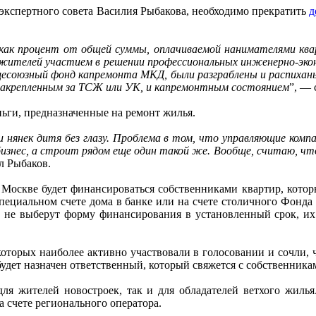
кспертного совета Василия Рыбакова, необходимо прекратить
д
 как процент от общей суммы, оплачиваемой нанимателями ква
ителей участием в решении профессиональных инженерно-эконом
щесоюзный фонд капремонта МКД, были разграблены и распихан
акрепленным за ТСЖ или УК, и капремонтным состоянием
”, — 
ьги, предназначенные на ремонт жилья.
и нянек дитя без глазу. Проблема в том, что управляющие ком
знес, а строит рядом еще один такой же. Вообще, считаю, что
л Рыбаков.
Москве будет финансироваться собственниками квартир, котор
пециальном счете дома в банке или на счете столичного Фонда
 не выберут форму финансирования в установленный срок, их д
которых наиболее активно участвовали в голосовании и сочли, 
будет назначен ответственный, который свяжется с собственника
ля жителей новостроек, так и для обладателей ветхого жиль
а счете регионального оператора.