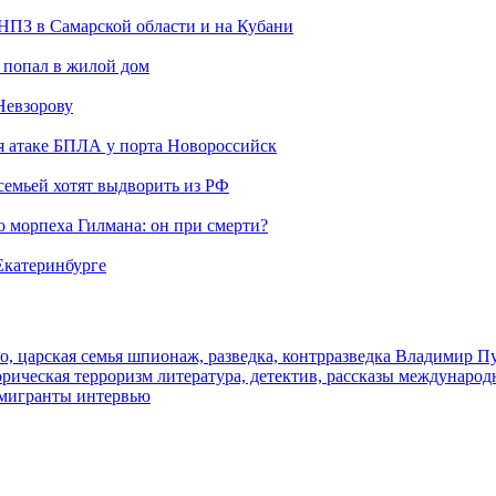
 НПЗ в Самарской области и на Кубани
 попал в жилой дом
Невзорову
я атаке БПЛА у порта Новороссийск
семьей хотят выдворить из РФ
морпеха Гилмана: он при смерти?
 Екатеринбурге
о, царская семья
шпионаж, разведка, контрразведка
Владимир П
торическая
терроризм
литература, детектив, рассказы
международ
 мигранты
интервью