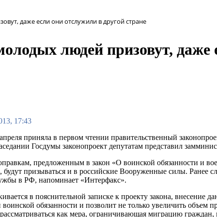
вут, даже если они отслужили в другой стране
лодых людей призовут, даже е
013, 17:43
 апреля приняла в первом чтении правительственный законопро
аседании Госдумы законопроект депутатам представил заммини
оправкам, предложенным в закон «О воинской обязанности и во
е, будут призываться и в российские Вооруженные силы. Ранее с
ужбы в РФ, напоминает «Интерфакс».
кивается в пояснительной записке к проекту закона, внесение д
 воинской обязанности и позволит не только увеличить объем п
 рассматриваться как мера, ограничивающая миграцию граждан,