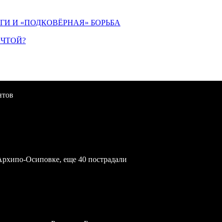
ИГИ И «ПОДКОВЁРНАЯ» БОРЬБА
ЕЧТОЙ?
нтов
Архипо-Осиповке, еще 40 пострадали