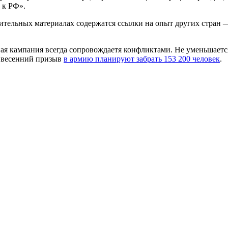
 к РФ».
ительных материалах содержатся ссылки на опыт других стран 
вная кампания всегда сопровождаетя конфликтами. Не уменьшает
от весенний призыв
в армию планируют забрать 153 200 человек
.