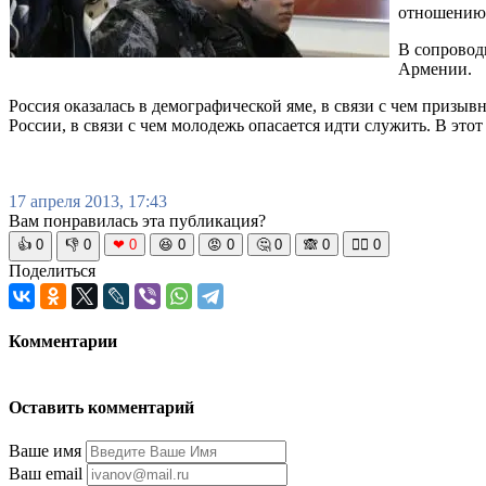
отношению
В сопровод
Армении.
Россия оказалась в демографической яме, в связи с чем призы
России, в связи с чем молодежь опасается идти служить. В эт
17 апреля 2013, 17:43
Вам понравилась эта публикация?
👍
0
👎
0
❤
0
😆
0
😡
0
🤔
0
🙈
0
🧘‍♀️
0
Поделиться
Комментарии
Оставить комментарий
Ваше имя
Ваш email