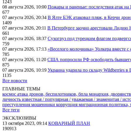
1243
08 августа 2026, 10:00
Пожары и раненые: последствия атак на
677
07 августа 2026, 20:34
В Ялте БЭК атаковал пляж, в Керчи дрон
1409
07 августа 2026, 20:11
В Петербурге заочно арестовали Лидию 
661
07 августа 2026, 18:37
Сухогруз под турецким флагом подвергс
759
07 августа 2026, 17:13
«Веселого молочника» Уолкера вместе с 
785
07 августа 2026, 11:20
США попросили РФ освободить бывшего 
875
07 августа 2026, 10:19
Украина ударила по складу Wildberries в
1135
Все новости
ГЛАВНЫЕ ТЕМЫ
космос
атака дронов, беспилотников, бпла
монархия, дворянств
личность известная / популярная / уважаемая / знаменитая / ис
преступления
мошенники
коррупция
миграционная политика,
Все теги
ЭКСКЛЮЗИВЫ
13 октября 2023, 09:14
КОВАРНЫЙ ПЛАН
190913