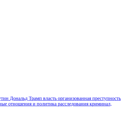
утин
Дональд Трамп
власть
организованная преступность
ные отношения и политика
расследования
криминал,