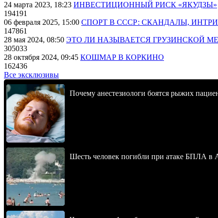
24 марта 2023, 18:23
ИНВЕСТИЦИОННЫЙ РИСК «ЯКУДЗЫ»
194191
06 февраля 2025, 15:00
СПОРТ В СССР: СКАНДАЛЫ, ИНТР
147861
28 мая 2024, 08:50
ЭТО ЛИ НАЗЫВАЕТСЯ ГРУЗИНСКОЙ М
305033
28 октября 2024, 09:45
КОШМАР В КОРКИНО
162436
Все эксклюзивы
Почему анестезиологи боятся рыжих пацие
Шесть человек погибли при атаке БПЛА в 