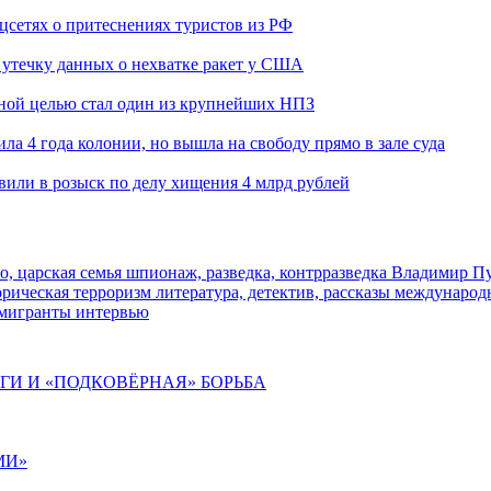
оцсетях о притеснениях туристов из РФ
утечку данных о нехватке ракет у США
ьной целью стал один из крупнейших НПЗ
ла 4 года колонии, но вышла на свободу прямо в зале суда
вили в розыск по делу хищения 4 млрд рублей
о, царская семья
шпионаж, разведка, контрразведка
Владимир П
торическая
терроризм
литература, детектив, рассказы
международ
 мигранты
интервью
ИГИ И «ПОДКОВЁРНАЯ» БОРЬБА
МИ»