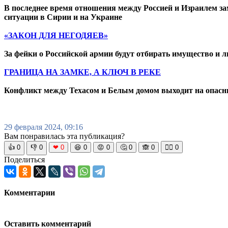
В последнее время отношения между Россией и Израилем за
ситуации в Сирии и на Украине
«ЗАКОН ДЛЯ НЕГОДЯЕВ»
За фейки о Российской армии будут отбирать имущество и 
ГРАНИЦА НА ЗАМКЕ, А КЛЮЧ В РЕКЕ
Конфликт между Техасом и Белым домом выходит на опасны
29 февраля 2024, 09:16
Вам понравилась эта публикация?
👍
0
👎
0
❤
0
😆
0
😡
0
🤔
0
🙈
0
🧘‍♀️
0
Поделиться
Комментарии
Оставить комментарий