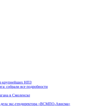
 из крупнейших НПЗ
га: собрали все подробности
агана в Смоленске
ю дела экс-гендиректора «ВСМПО-Ависма»