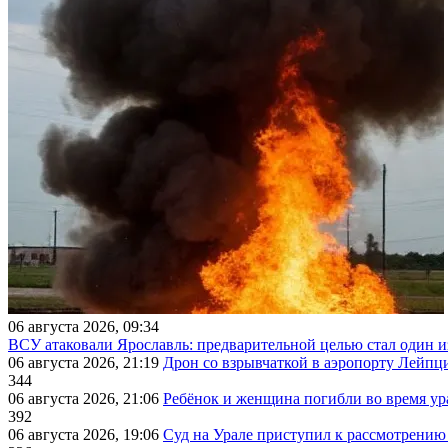
06 августа 2026, 09:34
ВСУ атаковали Ярославль: предварительной целью стал один
06 августа 2026, 21:19
Дрон со взрывчаткой в аэропорту Лейпци
344
06 августа 2026, 21:06
Ребёнок и женщина погибли во время ур
392
06 августа 2026, 19:06
Суд на Урале приступил к рассмотрени