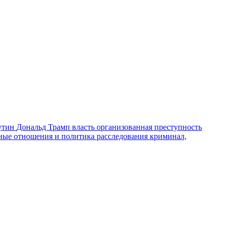
утин
Дональд Трамп
власть
организованная преступность
ные отношения и политика
расследования
криминал,