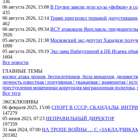
336
06 августа 2026, 15:08
В Грузии завели дело из-за «фейков» в с
435
06 августа 2026, 12:14
Трамп пригрозил тюрьмой допустившим 
462
06 августа 2026, 09:34
ВСУ атаковали Ярославль: предварител
3926
05 августа 2026, 21:38
Московский экс-депутат Харадизе получи
1090
05 августа 2026, 19:19
Экс-зама Набиуллиной в ЦБ Исаева объя
1604
Все новости
ГЛАВНЫЕ ТЕМЫ
космос
атака дронов, беспилотников, бпла
монархия, дворянств
личность известная / популярная / уважаемая / знаменитая / ис
преступления
мошенники
коррупция
миграционная политика,
Все теги
ЭКСКЛЮЗИВЫ
06 февраля 2025, 15:00
СПОРТ В СССР: СКАНДАЛЫ, ИНТР
147279
05 июня 2023, 07:23
НЕПРАВИЛЬНЫЙ ДИРЕКТОР
197359
31 мая 2024, 07:00
НА ТРОПЕ ВОЙНЫ … С «ЗАКЛАДЧИКА
203382