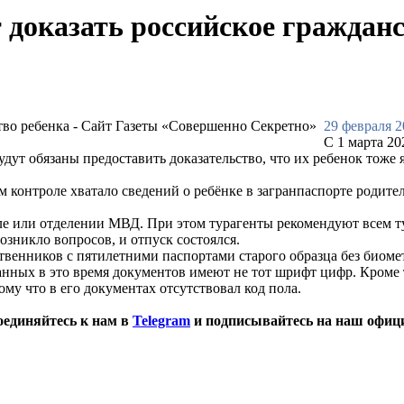
 доказать российское граждан
29 февраля 2
С 1 марта 2
т обязаны предоставить доказательство, что их ребенок тоже я
контроле хватало сведений о ребёнке в загранпаспорте родител
е или отделении МВД. При этом турагенты рекомендуют всем ту
озникло вопросов, и отпуск состоялся.
твенников с пятилетними паспортами старого образца без биомет
анных в это время документов имеют не тот шрифт цифр. Кроме 
му что в его документах отсутствовал код пола.
оединяйтесь к нам в
Telegram
и подписывайтесь на наш офиц