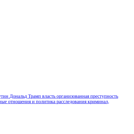
утин
Дональд Трамп
власть
организованная преступность
ные отношения и политика
расследования
криминал,