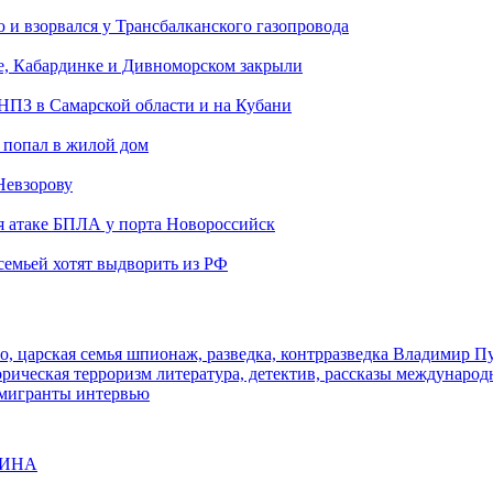
и взорвался у Трансбалканского газопровода
е, Кабардинке и Дивноморском закрыли
 НПЗ в Самарской области и на Кубани
 попал в жилой дом
Невзорову
я атаке БПЛА у порта Новороссийск
семьей хотят выдворить из РФ
о, царская семья
шпионаж, разведка, контрразведка
Владимир П
торическая
терроризм
литература, детектив, рассказы
международ
 мигранты
интервью
ЩИНА