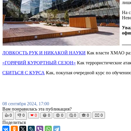
лиш
На с
Невс
Ува
офи
___
ЛОВКОСТЬ РУК И НИКАКОЙ НАУКИ
Как власти ХМАО раз
«ГОРЯЧИЙ КУРОРТНЫЙ СЕЗОН»
Как террористические ата
СБИТЬСЯ С КУРСА
Как, покупая очередной курс по обучению
08 сентября 2024, 17:00
Вам понравилась эта публикация?
👍
0
👎
0
❤
0
😆
0
😡
0
🤔
0
🙈
0
🧘‍♀️
0
Поделиться