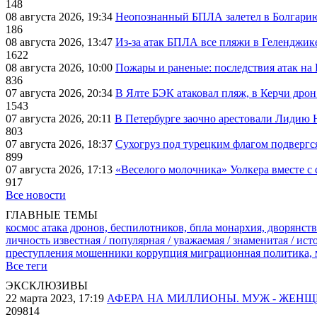
148
08 августа 2026, 19:34
Неопознанный БПЛА залетел в Болгарию 
186
08 августа 2026, 13:47
Из-за атак БПЛА все пляжи в Геленджик
1622
08 августа 2026, 10:00
Пожары и раненые: последствия атак на
836
07 августа 2026, 20:34
В Ялте БЭК атаковал пляж, в Керчи дрон
1543
07 августа 2026, 20:11
В Петербурге заочно арестовали Лидию 
803
07 августа 2026, 18:37
Сухогруз под турецким флагом подвергс
899
07 августа 2026, 17:13
«Веселого молочника» Уолкера вместе с 
917
Все новости
ГЛАВНЫЕ ТЕМЫ
космос
атака дронов, беспилотников, бпла
монархия, дворянств
личность известная / популярная / уважаемая / знаменитая / ис
преступления
мошенники
коррупция
миграционная политика,
Все теги
ЭКСКЛЮЗИВЫ
22 марта 2023, 17:19
АФЕРА НА МИЛЛИОНЫ. МУЖ - ЖЕН
209814