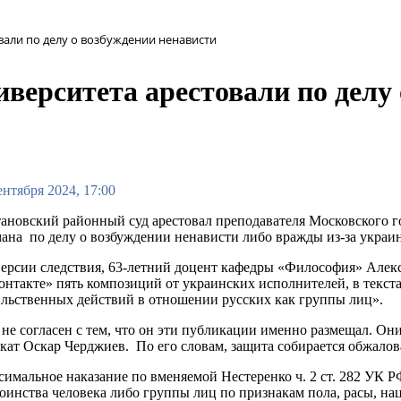
вали по делу о возбуждении ненависти
верситета арестовали по делу
ентября 2024, 17:00
ановский районный суд арестовал преподавателя Московского г
ана по делу о возбуждении ненависти либо вражды из-за украи
ерсии следствия, 63-летний доцент кафедры «Философия» Алекс
нтакте» пять композиций от украинских исполнителей, в текст
льственных действий в отношении русских как группы лиц».
не согласен с тем, что он эти публикации именно размещал. Они
кат Оскар Черджиев. По его словам, защита собирается обжалова
имальное наказание по вменяемой Нестеренко ч. 2 ст. 282 УК 
оинства человека либо группы лиц по признакам пола, расы, на