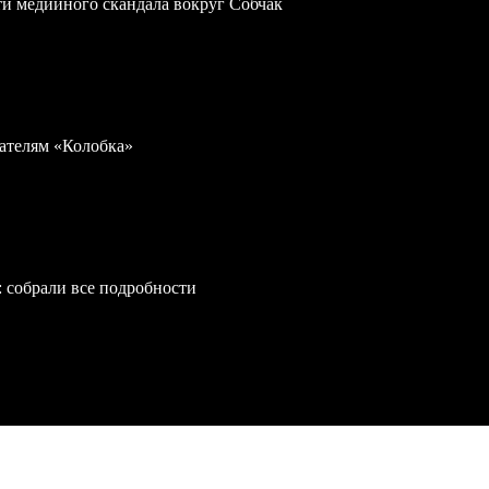
ти медийного скандала вокруг Собчак
дателям «Колобка»
: собрали все подробности