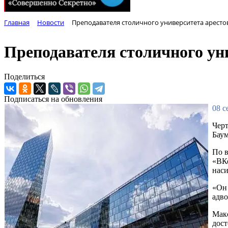
Главная
Новости
Преподавателя столичного университета аресто
Преподавателя столичного уни
Поделиться
Подписаться на обновления
08 с
Черт
Баум
По в
«ВКо
наси
«Он 
адво
Макс
дост