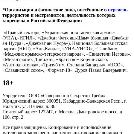
*Организации и физические лица, внесённные в
перечень
террористов и экстремистов, деятельность которых
запрещена в Российской Федерации:
«Правый сектор», «Украинская повстанческая армия»
(УПА),«ИГИЛ», «Джабхат Фатх аш-Шам» (бывшая «Джабхат
ан-Нусра», «Джебхат ан-Нусра»), Национал-Большевистская
партия (НБП), «Аль-Каида», «УНА-УНСО», «Талибан»,
«Меджлис крымско-татарского народа», «Свидетели Иеговы»,
«Мизантропик Дивижн», «Братство» Корчинского,
«Артподготовка», «Тризуб им. Степана Бандеры», «НСО»,
«Славянский союз», «Формат-18», Дуров Павел Валерьевич.
18+
Учредитель: ООО «Совершенно Секретно Трейд».
Юридический адрес: 360051, Кабардино-Балкарская Респ., г.
Нальчик, ул. Пачева, д. 36
Почтовый адрес: 127247, г. Москва, Дмитровское шоссе, д.
100, стр. 2
Все права защищены. Копирование и использование
материалов запрещено, частичное цитирование возможно