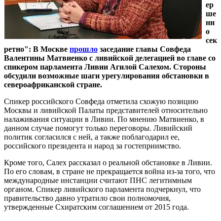
ер
ше
нн
о
сек
ретно": В Москве
прошло
заседание главы Совфеда
Валентины Матвиенко с ливийской делегацией во главе со
спикером парламента Ливии Агилой Салехом. Стороны
обсудили возможные шаги урегулирования обстановки в
североафриканской стране.
Спикер российского Совфеда отметила схожую позицию
Москвы и ливийской Палаты представителей относительно
налаживания ситуации в Ливии. По мнению Матвиенко, в
данном случае помогут только переговоры. Ливийский
политик согласился с ней, а также поблагодарил ее,
российского президента и народ за гостеприимство.
Кроме того, Салех рассказал о реальной обстановке в Ливии.
По его словам, в стране не прекращается война из-за того, что
международные инстанции считают ПНС легитимным
органом. Спикер ливийского парламента подчеркнул, что
правительство давно утратило свои полномочия,
утвержденные Схиратским соглашением от 2015 года.