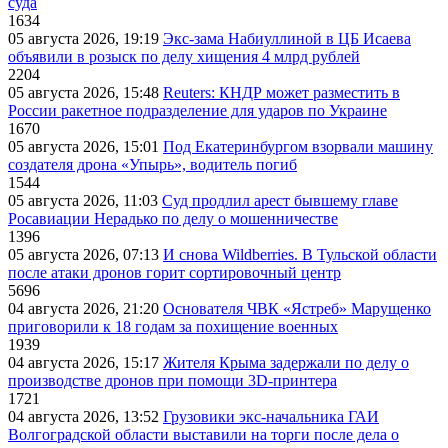
суда
1634
05 августа 2026, 19:19
Экс-зама Набиуллиной в ЦБ Исаева
объявили в розыск по делу хищения 4 млрд рублей
2204
05 августа 2026, 15:48
Reuters: КНДР может разместить в
России ракетное подразделение для ударов по Украине
1670
05 августа 2026, 15:01
Под Екатеринбургом взорвали машину
создателя дрона «Упырь», водитель погиб
1544
05 августа 2026, 11:03
Суд продлил арест бывшему главе
Росавиации Нерадько по делу о мошенничестве
1396
05 августа 2026, 07:13
И снова Wildberries. В Тульской области
после атаки дронов горит сортировочный центр
5696
04 августа 2026, 21:20
Основателя ЧВК «Ястреб» Марущенко
приговорили к 18 годам за похищение военных
1939
04 августа 2026, 15:17
Жителя Крыма задержали по делу о
производстве дронов при помощи 3D‑принтера
1721
04 августа 2026, 13:52
Грузовики экс-начальника ГАИ
Волгоградской области выставили на торги после дела о