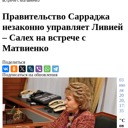
встрече с Матвиенко
Правительство Сарраджа
незаконно управляет Ливией
– Салех на встрече с
Матвиенко
Поделиться
Подписаться на обновления
03
ию
ля
20
20,
17:
35
"С
ов