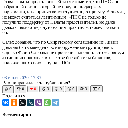
Глава Палаты представителей также отметил, что ПНС - не
избранный орган, который не получил поддержку
парламента, и не принял конституционную присягу. А значит,
не может считаться легитимным. «ПНС не только не
получило поддержку от Палаты представителей, но даже
дважды было отвергнуто нашим правительством», - заявил
он.
Салех добавил, что по Схиратскому соглашению из Ливии
должны быть выведены все вооруженные группировки.
Однако Файез Саррадж не просто не выполнил это условие, а
активно использовал в качестве боевой силы бандитов,
«наложивших свою лапу на ПНС».
03 июля 2020, 17:35
Вам понравилась эта публикация?
👍
0
👎
0
❤
0
😆
0
😡
0
🤔
0
🙈
0
🧘‍♀️
0
Поделиться
Комментарии