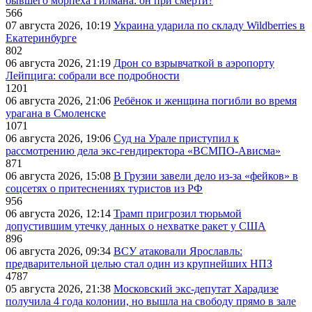
бывшего морпеха Гилмана: он при смерти?
566
07 августа 2026, 10:19
Украина ударила по складу Wildberries в
Екатеринбурге
802
06 августа 2026, 21:19
Дрон со взрывчаткой в аэропорту
Лейпцига: собрали все подробности
1201
06 августа 2026, 21:06
Ребёнок и женщина погибли во время
урагана в Смоленске
1071
06 августа 2026, 19:06
Суд на Урале приступил к
рассмотрению дела экс-гендиректора «ВСМПО-Ависма»
871
06 августа 2026, 15:08
В Грузии завели дело из-за «фейков» в
соцсетях о притеснениях туристов из РФ
956
06 августа 2026, 12:14
Трамп пригрозил тюрьмой
допустившим утечку данных о нехватке ракет у США
896
06 августа 2026, 09:34
ВСУ атаковали Ярославль:
предварительной целью стал один из крупнейших НПЗ
4787
05 августа 2026, 21:38
Московский экс-депутат Харадизе
получила 4 года колонии, но вышла на свободу прямо в зале