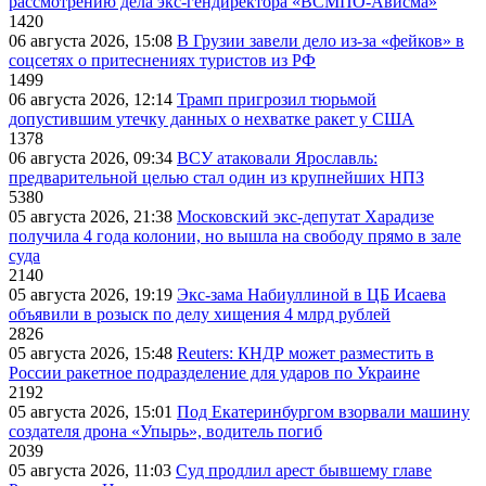
рассмотрению дела экс-гендиректора «ВСМПО-Ависма»
1420
06 августа 2026, 15:08
В Грузии завели дело из-за «фейков» в
соцсетях о притеснениях туристов из РФ
1499
06 августа 2026, 12:14
Трамп пригрозил тюрьмой
допустившим утечку данных о нехватке ракет у США
1378
06 августа 2026, 09:34
ВСУ атаковали Ярославль:
предварительной целью стал один из крупнейших НПЗ
5380
05 августа 2026, 21:38
Московский экс-депутат Харадизе
получила 4 года колонии, но вышла на свободу прямо в зале
суда
2140
05 августа 2026, 19:19
Экс-зама Набиуллиной в ЦБ Исаева
объявили в розыск по делу хищения 4 млрд рублей
2826
05 августа 2026, 15:48
Reuters: КНДР может разместить в
России ракетное подразделение для ударов по Украине
2192
05 августа 2026, 15:01
Под Екатеринбургом взорвали машину
создателя дрона «Упырь», водитель погиб
2039
05 августа 2026, 11:03
Суд продлил арест бывшему главе