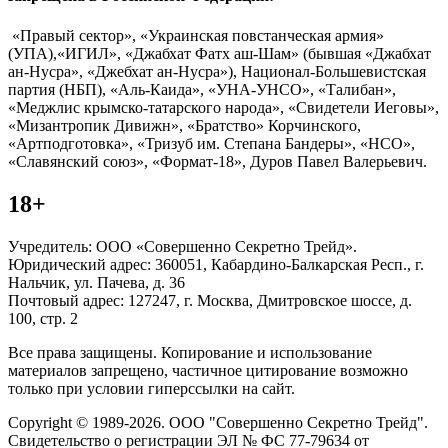
«Правый сектор», «Украинская повстанческая армия»
(УПА),«ИГИЛ», «Джабхат Фатх аш-Шам» (бывшая «Джабхат
ан-Нусра», «Джебхат ан-Нусра»), Национал-Большевистская
партия (НБП), «Аль-Каида», «УНА-УНСО», «Талибан»,
«Меджлис крымско-татарского народа», «Свидетели Иеговы»,
«Мизантропик Дивижн», «Братство» Корчинского,
«Артподготовка», «Тризуб им. Степана Бандеры», «НСО»,
«Славянский союз», «Формат-18», Дуров Павел Валерьевич.
18+
Учредитель: ООО «Совершенно Секретно Трейд».
Юридический адрес: 360051, Кабардино-Балкарская Респ., г.
Нальчик, ул. Пачева, д. 36
Почтовый адрес: 127247, г. Москва, Дмитровское шоссе, д.
100, стр. 2
Все права защищены. Копирование и использование
материалов запрещено, частичное цитирование возможно
только при условии гиперссылки на сайт.
Copyright © 1989-2026. ООО "Совершенно Секретно Трейд".
Свидетельство о регистрации ЭЛ № ФС 77-79634 от