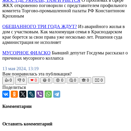
ЖКХ: ГДЕ УКРАЛИ, ТАМ И РВЁТСЯ
О проблемах в сфере
ЖКХ откровенно поговорили с представителем профильного
комитета Торгово-промышленной палаты РФ Константином
Крохиным
ОБЕЩАННОГО ТРИ ГОДА ЖДУТ?
Из аварийного жилья в
дом с участковым. Как малоимущая семья в Краснодарском
крае борется за свои права уже несколько лет. Решения суда
администрация не исполняет
МУСОРНОЕ ФИАСКО
Бывший депутат Госдумы рассказал о
причинах мусорного коллапса
13 мая 2024, 13:19
Вам понравилась эта публикация?
👍
0
👎
0
❤
0
😆
0
😡
0
🤔
0
🙈
0
🧘‍♀️
0
Поделиться
Комментарии
Оставить комментарий