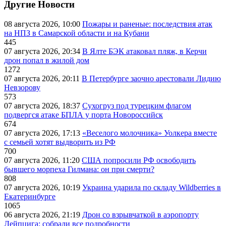
Другие Новости
08 августа 2026, 10:00
Пожары и раненые: последствия атак
на НПЗ в Самарской области и на Кубани
445
07 августа 2026, 20:34
В Ялте БЭК атаковал пляж, в Керчи
дрон попал в жилой дом
1272
07 августа 2026, 20:11
В Петербурге заочно арестовали Лидию
Невзорову
573
07 августа 2026, 18:37
Сухогруз под турецким флагом
подвергся атаке БПЛА у порта Новороссийск
674
07 августа 2026, 17:13
«Веселого молочника» Уолкера вместе
с семьей хотят выдворить из РФ
700
07 августа 2026, 11:20
США попросили РФ освободить
бывшего морпеха Гилмана: он при смерти?
808
07 августа 2026, 10:19
Украина ударила по складу Wildberries в
Екатеринбурге
1065
06 августа 2026, 21:19
Дрон со взрывчаткой в аэропорту
Лейпцига: собрали все подробности