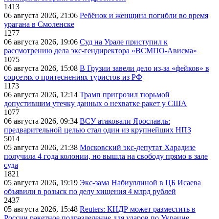
1413
06 августа 2026, 21:06
Ребёнок и женщина погибли во время
урагана в Смоленске
1277
06 августа 2026, 19:06
Суд на Урале приступил к
рассмотрению дела экс-гендиректора «ВСМПО-Ависма»
1075
06 августа 2026, 15:08
В Грузии завели дело из-за «фейков» в
соцсетях о притеснениях туристов из РФ
1173
06 августа 2026, 12:14
Трамп пригрозил тюрьмой
допустившим утечку данных о нехватке ракет у США
1077
06 августа 2026, 09:34
ВСУ атаковали Ярославль:
предварительной целью стал один из крупнейших НПЗ
5014
05 августа 2026, 21:38
Московский экс-депутат Харадизе
получила 4 года колонии, но вышла на свободу прямо в зале
суда
1821
05 августа 2026, 19:19
Экс-зама Набиуллиной в ЦБ Исаева
объявили в розыск по делу хищения 4 млрд рублей
2437
05 августа 2026, 15:48
Reuters: КНДР может разместить в
России ракетное подразделение для ударов по Украине