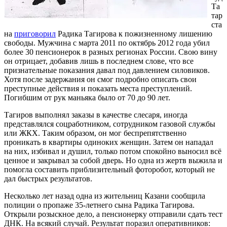
Та
тар
ста
на
приговорил
Радика Тагирова к пожизненному лишению
свободы. Мужчина с марта 2011 по октябрь 2012 года убил
более 30 пенсионерок в разных регионах России. Свою вину
он отрицает, добавив лишь в последнем слове, что все
признательные показания давал под давлением силовиков.
Хотя после задержания он смог подробно описать свои
преступные действия и показать места преступлений.
Погибшим от рук маньяка было от 70 до 90 лет.
Тагиров выполнял заказы в качестве слесаря, иногда
представлялся соцработником, сотрудником газовой службы
или ЖКХ. Таким образом, он мог беспрепятственно
проникать в квартиры одиноких женщин. Затем он нападал
на них, избивал и душил, только потом спокойно выносил всё
ценное и закрывал за собой дверь. Но одна из жертв выжила и
помогла составить приблизительный фоторобот, который не
дал быстрых результатов.
Несколько лет назад одна из жительниц Казани сообщила
полиции о пропаже 35-летнего сына Радика Тагирова.
Открыли розыскное дело, а пенсионерку отправили сдать тест
ДНК. На всякий случай. Результат поразил оперативников: