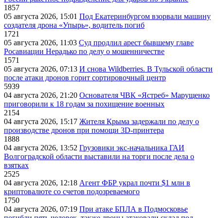
1857
05 августа 2026, 15:01
Под Екатеринбургом взорвали машину
создателя дрона «Упырь», водитель погиб
1721
05 августа 2026, 11:03
Суд продлил арест бывшему главе
Росавиации Нерадько по делу о мошенничестве
1571
05 августа 2026, 07:13
И снова Wildberries. В Тульской области
после атаки дронов горит сортировочный центр
5939
04 августа 2026, 21:20
Основателя ЧВК «Ястреб» Марущенко
приговорили к 18 годам за похищение военных
2154
04 августа 2026, 15:17
Жителя Крыма задержали по делу о
производстве дронов при помощи 3D‑принтера
1888
04 августа 2026, 13:52
Грузовики экс-начальника ГАИ
Волгоградской области выставили на торги после дела о
взятках
2525
04 августа 2026, 12:18
Агент ФБР украл почти $1 млн в
криптовалюте со счетов подозреваемого
1750
04 августа 2026, 07:19
При атаке БПЛА в Подмосковье
погибли пять человек, также дроны атаковали склад под