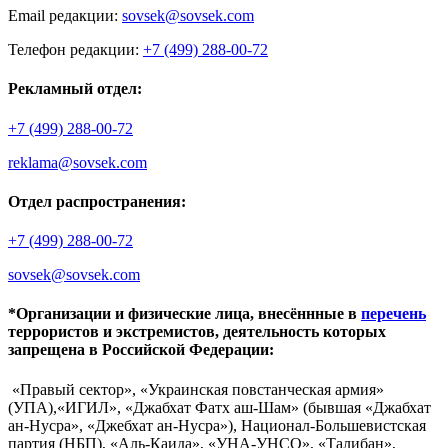
Email редакции:
sovsek@sovsek.com
Телефон редакции:
+7 (499) 288-00-72
Рекламный отдел:
+7 (499) 288-00-72
reklama@sovsek.com
Отдел распространения:
+7 (499) 288-00-72
sovsek@sovsek.com
*Организации и физические лица, внесённные в
перечень
террористов и экстремистов, деятельность которых
запрещена в Российской Федерации:
«Правый сектор», «Украинская повстанческая армия»
(УПА),«ИГИЛ», «Джабхат Фатх аш-Шам» (бывшая «Джабхат
ан-Нусра», «Джебхат ан-Нусра»), Национал-Большевистская
партия (НБП), «Аль-Каида», «УНА-УНСО», «Талибан»,