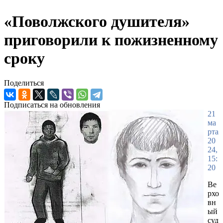
«Поволжского душителя»
приговорили к пожизненному
сроку
Поделиться
Подписаться на обновления
21
ма
рта
20
24,
15:
20
Ве
рхо
вн
ый
суд