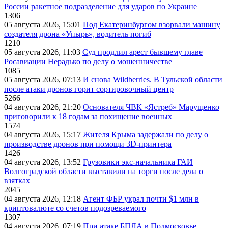
России ракетное подразделение для ударов по Украине
1306
05 августа 2026, 15:01
Под Екатеринбургом взорвали машину
создателя дрона «Упырь», водитель погиб
1210
05 августа 2026, 11:03
Суд продлил арест бывшему главе
Росавиации Нерадько по делу о мошенничестве
1085
05 августа 2026, 07:13
И снова Wildberries. В Тульской области
после атаки дронов горит сортировочный центр
5266
04 августа 2026, 21:20
Основателя ЧВК «Ястреб» Марущенко
приговорили к 18 годам за похищение военных
1574
04 августа 2026, 15:17
Жителя Крыма задержали по делу о
производстве дронов при помощи 3D‑принтера
1426
04 августа 2026, 13:52
Грузовики экс-начальника ГАИ
Волгоградской области выставили на торги после дела о
взятках
2045
04 августа 2026, 12:18
Агент ФБР украл почти $1 млн в
криптовалюте со счетов подозреваемого
1307
04 августа 2026, 07:19
При атаке БПЛА в Подмосковье