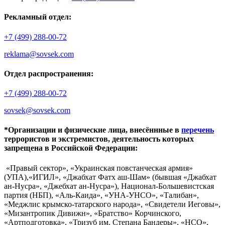
Рекламный отдел:
+7 (499) 288-00-72
reklama@sovsek.com
Отдел распространения:
+7 (499) 288-00-72
sovsek@sovsek.com
*Организации и физические лица, внесённные в
перечень
террористов и экстремистов, деятельность которых
запрещена в Российской Федерации:
«Правый сектор», «Украинская повстанческая армия»
(УПА),«ИГИЛ», «Джабхат Фатх аш-Шам» (бывшая «Джабхат
ан-Нусра», «Джебхат ан-Нусра»), Национал-Большевистская
партия (НБП), «Аль-Каида», «УНА-УНСО», «Талибан»,
«Меджлис крымско-татарского народа», «Свидетели Иеговы»,
«Мизантропик Дивижн», «Братство» Корчинского,
«Артподготовка», «Тризуб им. Степана Бандеры», «НСО»,