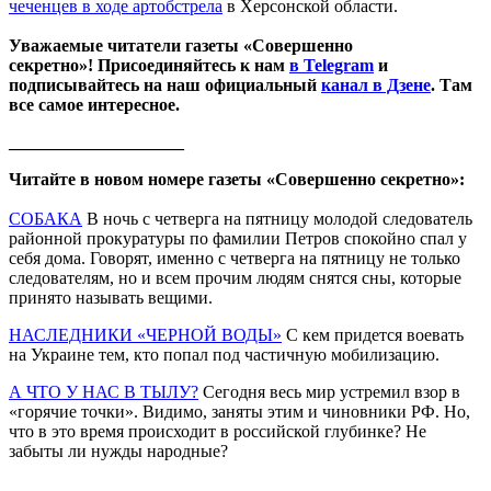
чеченцев в ходе артобстрела
в Херсонской области.
Уважаемые читатели газеты «Совершенно
секретно»! Присоединяйтесь к нам
в Telegram
и
подписывайтесь на наш официальный
канал в Дзене
. Там
все самое интересное.
____________________
Читайте в новом номере газеты «Совершенно секретно»:
СОБАКА
В ночь с четверга на пятницу молодой следователь
районной прокуратуры по фамилии Петров спокойно спал у
себя дома. Говорят, именно с четверга на пятницу не только
следователям, но и всем прочим людям снятся сны, которые
принято называть вещими.
НАСЛЕДНИКИ «ЧЕРНОЙ ВОДЫ»
С кем придется воевать
на Украине тем, кто попал под частичную мобилизацию.
А ЧТО У НАС В ТЫЛУ?
Сегодня весь мир устремил взор в
«горячие точки». Видимо, заняты этим и чиновники РФ. Но,
что в это время происходит в российской глубинке? Не
забыты ли нужды народные?