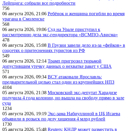
Лейпцига: собрали все подробности
756
06 августа 2026, 21:06
Ребёнок и женщина погибли во время
урагана в Смоленске
568
06 августа 2026, 19:06
Суд на Урале приступил к
рассмотрению дела экс-гендиректора «ВСМПО-Ависма»
478
06 августа 2026, 15:08
В Грузии завели дело из-за «фейков» в
соцсетях о притеснениях туристов из РФ
549
06 августа 2026, 12:14
Трамп пригрозил тюрьмой
допустившим утечку данных о нехватке ракет у США
571
06 августа 2026, 09:34
ВСУ атаковали Ярославль:
предварительной целью стал один из крупнейших НПЗ
4104
05 августа 2026, 21:38
Московский экс-депутат Харадизе
получила 4 года колонии, но вышла на свободу прямо в зале
суда
1234
05 августа 2026, 19:19
Экс-зама Набиуллиной в ЦБ Исаева
объявили в розыск по делу хищения 4 млрд рублей
1730
05 августа 2026, 15:48
Reuters: КНДР может разместить в