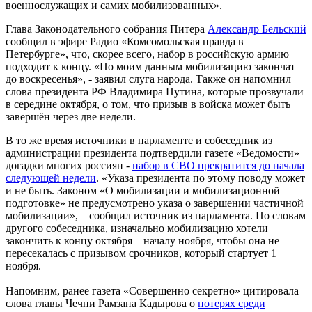
военнослужащих и самих мобилизованных».
Глава Законодательного собрания Питера
Александр Бельский
сообщил в эфире Радио «Комсомольская правда в
Петербурге», что, скорее всего, набор в российскую армию
подходит к концу. «По моим данным мобилизацию закончат
до воскресенья», - заявил слуга народа. Также он напомнил
слова президента РФ Владимира Путина, которые прозвучали
в середине октября, о том, что призыв в войска может быть
завершён через две недели.
В то же время источники в парламенте и собеседник из
администрации президента подтвердили газете «Ведомости»
догадки многих россиян -
набор в СВО прекратится до начала
следующей недели
. «Указа президента по этому поводу может
и не быть. Законом «О мобилизации и мобилизационной
подготовке» не предусмотрено указа о завершении частичной
мобилизации», – сообщил источник из парламента. По словам
другого собеседника, изначально мобилизацию хотели
закончить к концу октября – началу ноября, чтобы она не
пересекалась с призывом срочников, который стартует 1
ноября.
Напомним, ранее газета «Совершенно секретно» цитировала
слова главы Чечни Рамзана Кадырова о
потерях среди