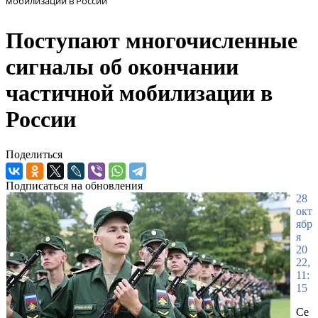
мобилизации в России
Поступают многочисленные
сигналы об окончании
частичной мобилизации в
России
Поделиться
Подписаться на обновления
28
окт
ябр
я
20
22,
11:
15
Се