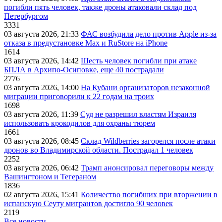
погибли пять человек, также дроны атаковали склад под
Петербургом
3331
03 августа 2026, 21:33
ФАС возбудила дело против Apple из-за
отказа в предустановке Max и RuStore на iPhone
1614
03 августа 2026, 14:42
Шесть человек погибли при атаке
БПЛА в Архипо-Осиповке, еще 40 пострадали
2776
03 августа 2026, 14:00
На Кубани организаторов незаконной
миграции приговорили к 22 годам на троих
1698
03 августа 2026, 11:39
Суд не разрешил властям Израиля
использовать крокодилов для охраны тюрем
1661
03 августа 2026, 08:45
Склад Wildberries загорелся после атаки
дронов во Владимирской области. Пострадал 1 человек
2252
03 августа 2026, 06:42
Трамп анонсировал переговоры между
Вашингтоном и Тегераном
1836
02 августа 2026, 15:41
Количество погибших при вторжении в
испанскую Сеуту мигрантов достигло 90 человек
2119
Все новости